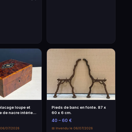
placage loupe et
Pieds de banc en fonte. 87 x
 de nacre intérieur
60 x 6 cm.
40 – 60 €
e 06/07/2026
📅 Invendu le 06/07/2026