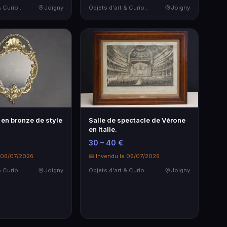
Objets d'art & Curiosités
Joigny
Objets d'art & Curiosités
Joigny
r en bronze de style
Salle de spectacle de Vérone
en Italie.
30 – 40 €
e 06/07/2026
📅 Invendu le 06/07/2026
Objets d'art & Curiosités
Joigny
Objets d'art & Curiosités
Joigny