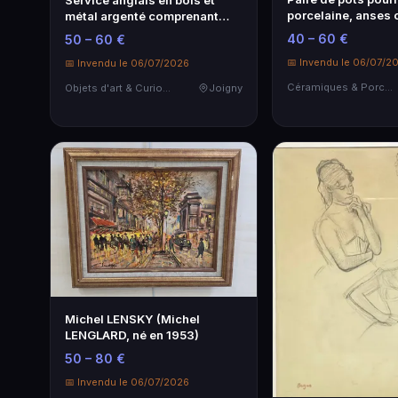
Service anglais en bois et
porcelaine, anses 
métal argenté comprenant
cycnes, à…
Pichet e…
40 – 60 €
50 – 60 €
📅 Invendu le 06/07/2
📅 Invendu le 06/07/2026
Céramiques & Porcelaine
Objets d'art & Curiosités
Joigny
Michel LENSKY (Michel
LENGLARD, né en 1953)
50 – 80 €
📅 Invendu le 06/07/2026