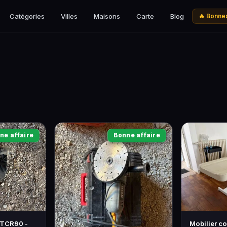
Catégories
Villes
Maisons
Carte
Blog
🔥 Bonnes
ne affaire
Bonne affaire
TCR90 -
Mobilier c