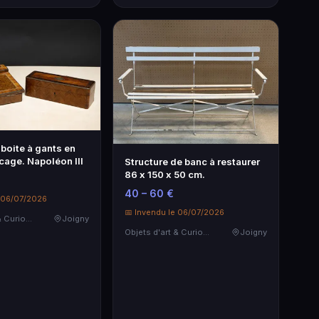
t boite à gants en
cage. Napoléon III
Structure de banc à restaurer
86 x 150 x 50 cm.
40 – 60 €
e 06/07/2026
📅 Invendu le 06/07/2026
Objets d'art & Curiosités
Joigny
Objets d'art & Curiosités
Joigny