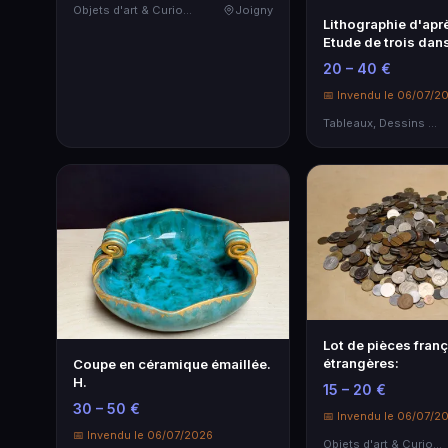
Objets d'art & Curiosités
Joigny
Lithographie d'ap
Etude de trois da
20 – 40 €
📅 Invendu le 06/07/2
Tableaux, Dessins & Estampes
Lot de pièces franç
étrangères:
Coupe en céramique émaillée.
H.
15 – 20 €
30 – 50 €
📅 Invendu le 06/07/2
📅 Invendu le 06/07/2026
Objets d'art & Curiosités