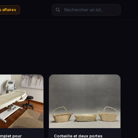
 affaires
omplet pour
Corbeille et deux portes