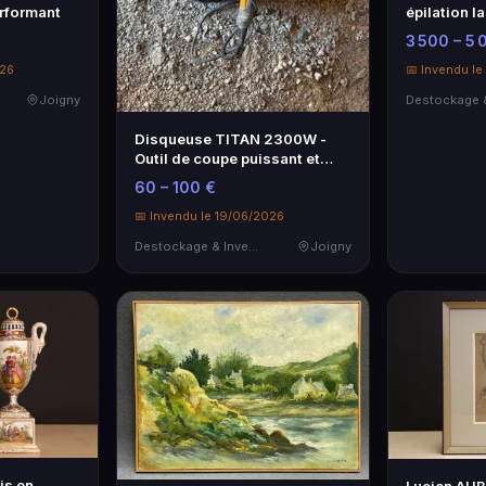
erformant
épilation l
profession
3 500 – 5 
026
📅 Invendu l
Joigny
Disqueuse TITAN 2300W -
Outil de coupe puissant et
fiable
60 – 100 €
📅 Invendu le 19/06/2026
Destockage & Invendus
Joigny
is en