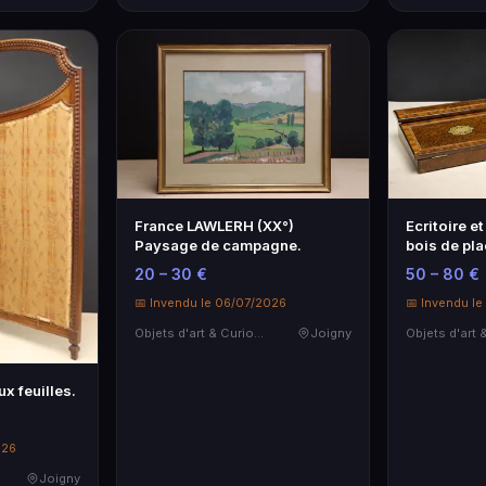
France LAWLERH (XX°)
Ecritoire e
Paysage de campagne.
bois de pla
20 – 30 €
50 – 80 €
📅 Invendu le 06/07/2026
📅 Invendu l
Objets d'art & Curiosités
Joigny
ux feuilles.
026
Joigny