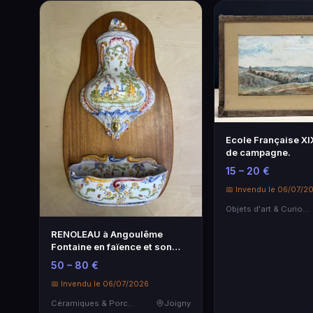
Ecole Française X
de campagne.
15 – 20 €
📅 Invendu le 06/07/2
Objets d'art & Curiosités
RENOLEAU à Angoulême
Fontaine en faïence et son
support en c…
50 – 80 €
📅 Invendu le 06/07/2026
Céramiques & Porcelaine
Joigny