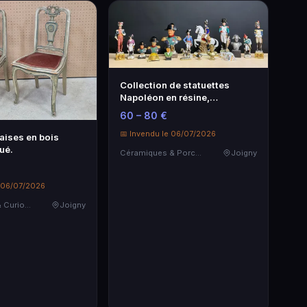
Collection de statuettes
Napoléon en résine,
porcelaine, mét…
60 – 80 €
📅 Invendu le 06/07/2026
aises en bois
ué.
Céramiques & Porcelaine
Joigny
e 06/07/2026
Objets d'art & Curiosités
Joigny