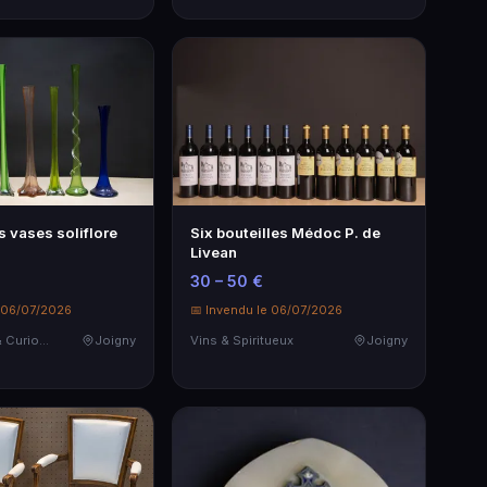
 vases soliflore
Six bouteilles Médoc P. de
Livean
30 – 50 €
e 06/07/2026
📅 Invendu le 06/07/2026
Objets d'art & Curiosités
Joigny
Vins & Spiritueux
Joigny