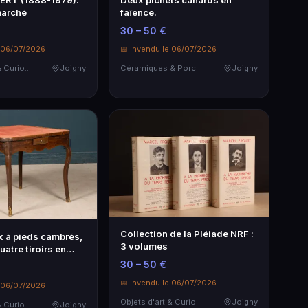
ERT (1888-1979).
Deux pichets canards en
marché
faïence.
30 – 50 €
e 06/07/2026
📅 Invendu le 06/07/2026
Objets d'art & Curiosités
Joigny
Céramiques & Porcelaine
Joigny
Collection de la Pléiade NRF :
x à pieds cambrés,
3 volumes
uatre tiroirs en
30 – 50 €
📅 Invendu le 06/07/2026
e 06/07/2026
Objets d'art & Curiosités
Joigny
Objets d'art & Curiosités
Joigny