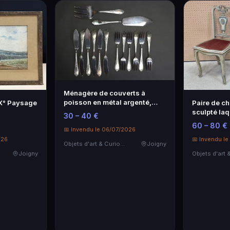
Ménagère de couverts à
poisson en métal argenté,
IX° Paysage
Paire de ch
style rocai…
sculpté laq
30 – 40 €
60 – 80 €
📅 Invendu le 06/07/2026
026
📅 Invendu l
Objets d'art & Curiosités
Joigny
Joigny