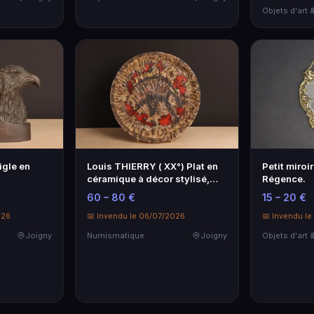
igle en
Louis THIERRY ( XX°) Plat en
Petit miroi
céramique à décor stylisé,
Régence.
sign…
60 – 80 €
15 – 20 €
026
📅 Invendu le 06/07/2026
📅 Invendu l
Joigny
Numismatique
Joigny