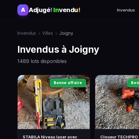
Adjugé
!
In
vendu
!
A
Invendus
Invendus
Villes
Joigny
Invendus à Joigny
1489 lots disponibles
Bonne affaire
Bon
STABILA Niveau laser avec
Cloueur TECHPRO 