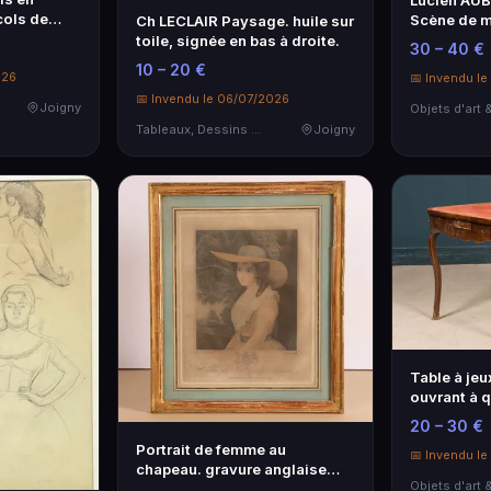
Lucien AUB
cols de
Scène de 
Ch LECLAIR Paysage. huile sur
toile, signée en bas à droite.
30 – 40 €
10 – 20 €
026
📅 Invendu l
📅 Invendu le 06/07/2026
Joigny
Tableaux, Dessins & Estampes
Joigny
Table à jeu
ouvrant à q
ce…
20 – 30 €
Portrait de femme au
📅 Invendu l
chapeau. gravure anglaise
encadrée. Ver…