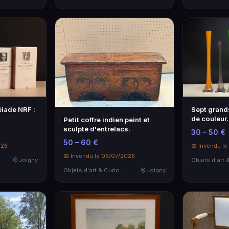
éiade NRF :
Sept grands
de couleur.
Petit coffre indien peint et
sculpté d'entrelacs.
30 – 50 €
50 – 60 €
026
📅 Invendu l
📅 Invendu le 06/07/2026
Joigny
Objets d'art & Curiosités
Joigny