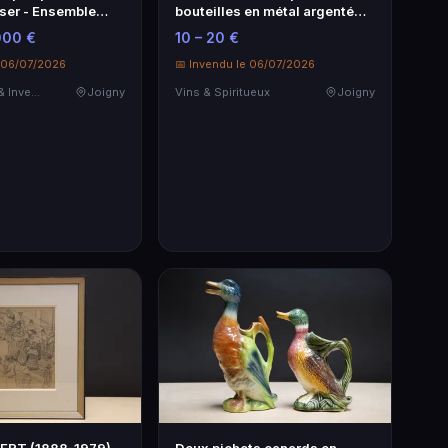
aser - Ensemble
bouteilles en métal argenté
nel
tressé
000 €
10 – 20 €
e 06/07/2026
📅 Invendu le 06/07/2026
Destockage & Invendus
Joigny
Vins & Spiritueux
Joigny