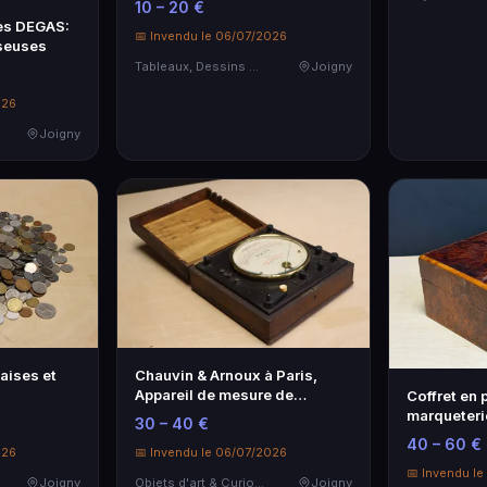
10 – 20 €
rès DEGAS:
📅 Invendu le 06/07/2026
nseuses
Tableaux, Dessins & Estampes
Joigny
026
Joigny
aises et
Chauvin & Arnoux à Paris,
Appareil de mesure de
Coffret en 
systèmes cal…
marqueterie
30 – 40 €
c…
40 – 60 €
026
📅 Invendu le 06/07/2026
📅 Invendu l
Joigny
Objets d'art & Curiosités
Joigny