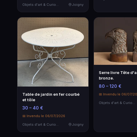
Objets d'art & Curiosités
Joigny
Serre livre Tête d'a
bronze.
80 – 120 €
Table de jardin en fer courbé
📅 Invendu le 06/07/2
et tôle
Objets d'art & Curiosités
30 – 40 €
📅 Invendu le 06/07/2026
Objets d'art & Curiosités
Joigny