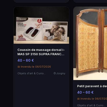
Coussin de massage dorsal i-
MAS SP 3150 SUPRA FRANCE
et appa…
40 – 60 €
📅 Invendu le 06/07/2026
Objets d'art & Curiosités
Joigny
Petit paravent à de
40 – 60 €
📅 Invendu le 06/07/2
Objets d'art & Curiosités