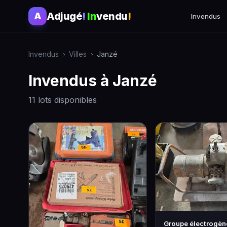
Adjugé
!
In
vendu
!
A
Invendus
Invendus
Villes
Janzé
Invendus à Janzé
11 lots disponibles
Groupe électrogèn