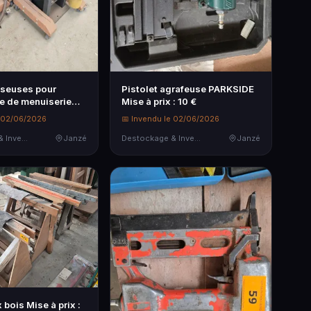
seuses pour
Pistolet agrafeuse PARKSIDE
 de menuiserie
Mise à prix : 10 €
 SEP…
e 02/06/2026
📅 Invendu le 02/06/2026
Destockage & Invendus
Janzé
Destockage & Invendus
Janzé
 bois Mise à prix :