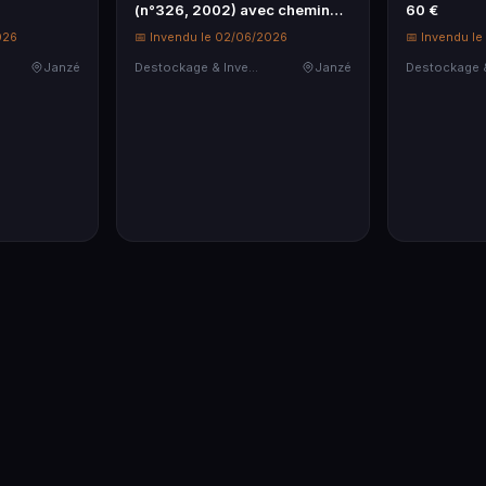
(n°326, 2002) avec chemins
60 €
de roule…
026
📅 Invendu le 02/06/2026
📅 Invendu l
Janzé
Destockage & Invendus
Janzé