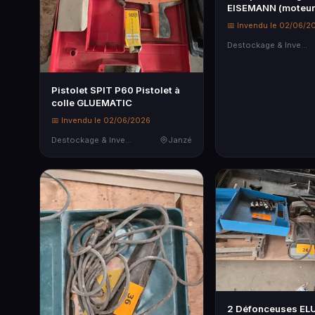
EISEMANN (moteur 
📅 Invendu le 02/06/2
Destockage & Invendus
Pistolet SPIT P60 Pistolet à
colle GLUEMATIC
📅 Invendu le 02/06/2026
Destockage & Invendus
Janzé
2 Défonceuses ELU