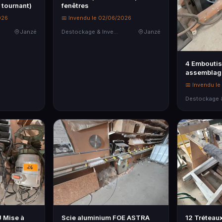
tournant)
fenêtres
026
📅 Invendu le 02/06/2026
Janzé
Destockage & Invendus
Janzé
4 Emboutis
assemblage
aluminium
📅 Invendu l
 Mise à
Scie aluminium FOE ASTRA
12 Tréteaux