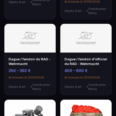
📅 Invendu le 21/06/2026
Objets d'art & Curiosités
Maisy
Grandcamp-
Objets d'art & Curiosités
Maisy
Dague / fendoir du RAD -
Dague / fendoir d'officier
Wehrmacht
du RAD - Wehrmacht
250 – 350 €
400 – 600 €
📅 Invendu le 21/06/2026
📅 Invendu le 21/06/2026
Grandcamp-
Grandcamp-
Objets d'art & Curiosités
Objets d'art & Curiosités
Maisy
Maisy