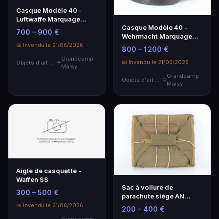
Casque Modèle 40 -
Luftwaffe Marquage
Casque Modèle 40 -
fabricant illisible.
700 – 900 €
Wehrmacht Marquage
fabricant illisible. N…
📅 Invendu le 21/06/2026
800 – 1 200 €
Grandcamp-
📅 Invendu le 21/06/2026
Objets d'art & Curiosités
Maisy
Grandcamp-
Objets d'art & Curiosités
Maisy
Aigle de casquette -
Waffen SS
Sac à voilure de
300 – 500 €
parachute siège AN
6510-1 - USAAF
📅 Invendu le 21/06/2026
200 – 400 €
Grandcamp-