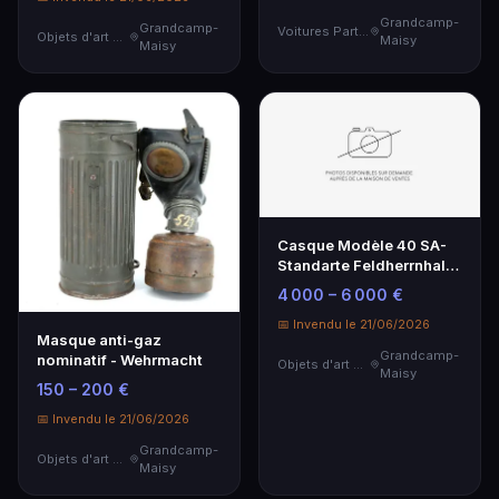
Grandcamp-
Grandcamp-
Voitures Particulières
Objets d'art & Curiosités
Maisy
Maisy
Casque Modèle 40 SA-
Standarte Feldherrnhalle
- Rare et Historique
4 000 – 6 000 €
📅 Invendu le 21/06/2026
Masque anti-gaz
Grandcamp-
nominatif - Wehrmacht
Objets d'art & Curiosités
Maisy
150 – 200 €
📅 Invendu le 21/06/2026
Grandcamp-
Objets d'art & Curiosités
Maisy