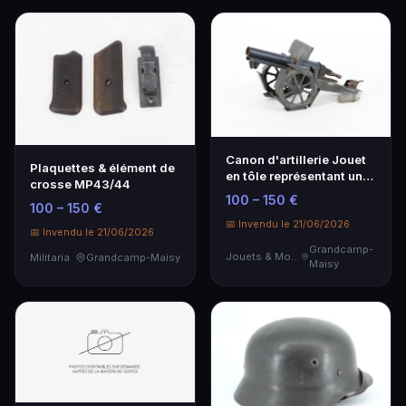
Canon d'artillerie Jouet
Plaquettes & élément de
en tôle représentant un
crosse MP43/44
canon d'art…
100 – 150 €
100 – 150 €
📅 Invendu le 21/06/2026
📅 Invendu le 21/06/2026
Grandcamp-
Jouets & Modélisme
Militaria
Grandcamp-Maisy
Maisy