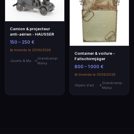
Camion & projecteur
anti-aérien - HAUSSER
150 – 250 €
📅 Invendu le 21/06/2026
Container & voilure -
Grandcamp-
Fallschirmjäger
Jouets & Modélisme
Maisy
800 – 1 000 €
📅 Invendu le 21/06/2026
Grandcamp-
Objets d'art & Curiosités
Maisy