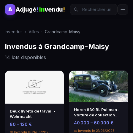
Adjugé
!
In
vendu
!
A
Invendus
Villes
Grandcamp-Maisy
Invendus à Grandcamp-Maisy
14 lots disponibles
Horch 830 BL Pullman -
Deux livrets de travail -
Voiture de collection
Wehrmacht
d'exception
40 000 – 60 000 €
80 – 120 €
📅 Invendu le 21/06/2026
📅 Invendu le 21/06/2026