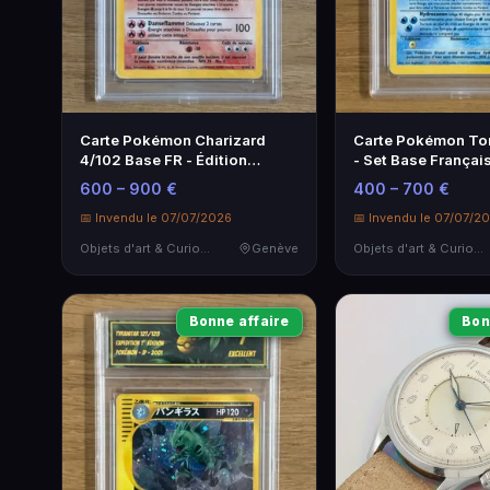
Carte Pokémon Charizard
Carte Pokémon Tor
4/102 Base FR - Édition
- Set Base Français
Collector
600 – 900 €
400 – 700 €
📅 Invendu le 07/07/2026
📅 Invendu le 07/07/2
Objets d'art & Curiosités
Genève
Objets d'art & Curiosités
Bonne affaire
Bon