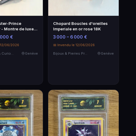
ter-Prince
Chopard Boucles d'oreilles
 - Montre de luxe
Imperiale en or rose 18K
 000 €
3 000 – 6 000 €
 12/06/2026
📅 Invendu le 12/06/2026
Objets d'art & Curiosités
Genève
Bijoux & Pierres Précieuses
Genève