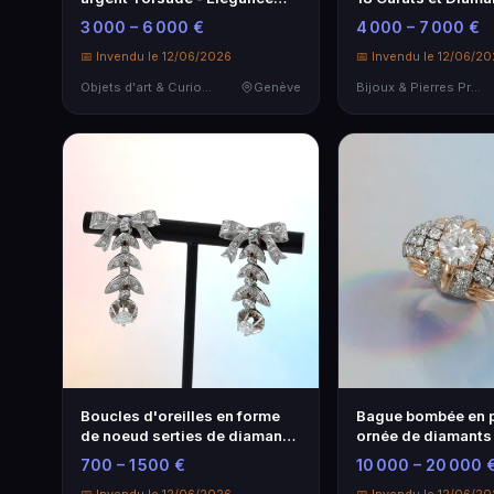
intemporelle
3 000 – 6 000 €
4 000 – 7 000 €
📅 Invendu le 12/06/2026
📅 Invendu le 12/06/2
Objets d'art & Curiosités
Genève
Bijoux & Pierres Précieuses
Boucles d'oreilles en forme
Bague bombée en p
de noeud serties de diamants
ornée de diamants
NON SIGNÉ
signée
700 – 1 500 €
10 000 – 20 000 