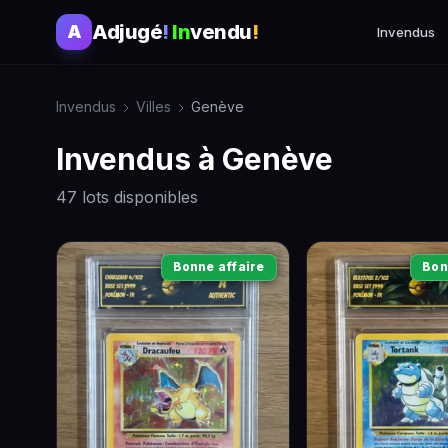
Adjugé
!
In
vendu
!
A
Invendus
Invendus
Villes
Genève
Invendus à Genève
47 lots disponibles
Bonne affaire
Bon