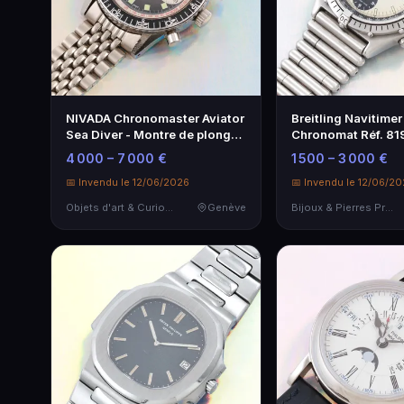
NIVADA Chronomaster Aviator
Breitling Navitimer
Sea Diver - Montre de plongée
Chronomat Réf. 81
emblématique
Montre Chronograp
4 000 – 7 000 €
1 500 – 3 000 €
📅 Invendu le 12/06/2026
📅 Invendu le 12/06/2
Objets d'art & Curiosités
Genève
Bijoux & Pierres Précieuses