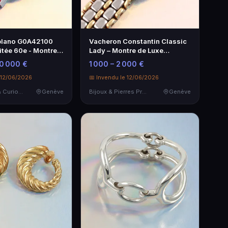
iplano G0A42100
Vacheron Constantin Classic
itée 60e - Montre
Lady – Montre de Luxe
Élégante
20 000 €
1 000 – 2 000 €
 12/06/2026
📅 Invendu le 12/06/2026
Objets d'art & Curiosités
Genève
Bijoux & Pierres Précieuses
Genève