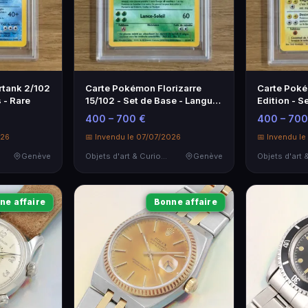
tank 2/102
Carte Pokémon Florizarre
Carte Pok
 - Rare
15/102 - Set de Base - Langue
Edition - S
Française
9/102
400 – 700 €
400 – 700
026
📅 Invendu le 07/07/2026
📅 Invendu l
Genève
Objets d'art & Curiosités
Genève
ne affaire
Bonne affaire