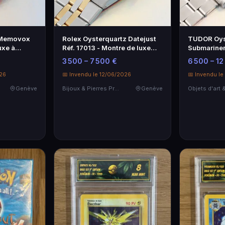
 Memovox
Rolex Oysterquartz Datejust
TUDOR Oys
uxe à
Réf. 17013 - Montre de luxe
Submariner
intemporelle
vintage
3 500 – 7 500 €
6 500 – 12
026
📅 Invendu le 12/06/2026
📅 Invendu le
Genève
Bijoux & Pierres Précieuses
Genève