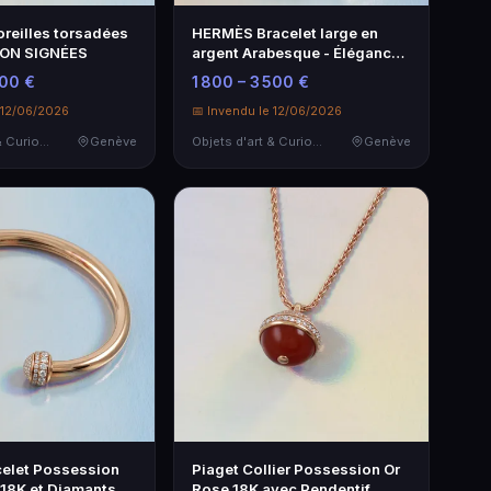
oreilles torsadées
HERMÈS Bracelet large en
NON SIGNÉES
argent Arabesque - Élégance
intemporelle
500 €
1 800 – 3 500 €
 12/06/2026
📅 Invendu le 12/06/2026
Objets d'art & Curiosités
Genève
Objets d'art & Curiosités
Genève
celet Possession
Piaget Collier Possession Or
 18K et Diamants
Rose 18K avec Pendentif