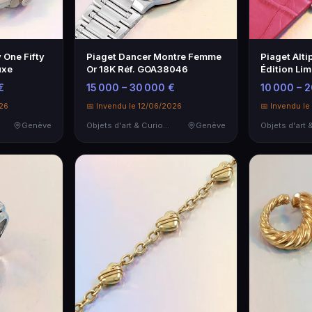
y One Fifty
Piaget Dancer Montre Femme
Piaget Alt
uxe
Or 18K Réf. GOA38046
Édition Lim
de Luxe
€
15 000 – 30 000 €
10 000 – 
026
📅 Invendu le 12/06/2026
📅 Invendu le
Genève
Objets d'art & Curiosités
Genève