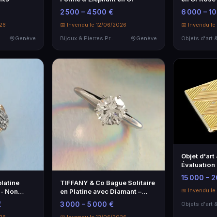
2 500 – 4 500 €
6 000 – 1
026
📅 Invendu le 12/06/2026
📅 Invendu le
Genève
Bijoux & Pierres Précieuses
Genève
Objet d'art
Évaluation
Piguet Gen
15 000 – 
latine
TIFFANY & Co Bague Solitaire
📅 Invendu l
 - Non
en Platine avec Diamant –
Élégance Intemporelle
€
3 000 – 5 000 €