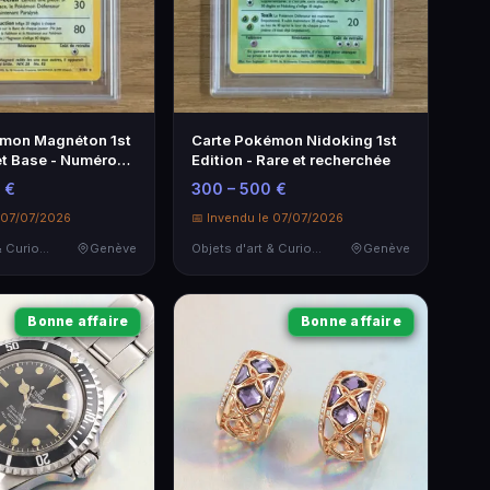
émon Magnéton 1st
Carte Pokémon Nidoking 1st
et Base - Numéro
Edition - Rare et recherchée
 €
300 – 500 €
e 07/07/2026
📅 Invendu le 07/07/2026
Objets d'art & Curiosités
Genève
Objets d'art & Curiosités
Genève
Bonne affaire
Bonne affaire