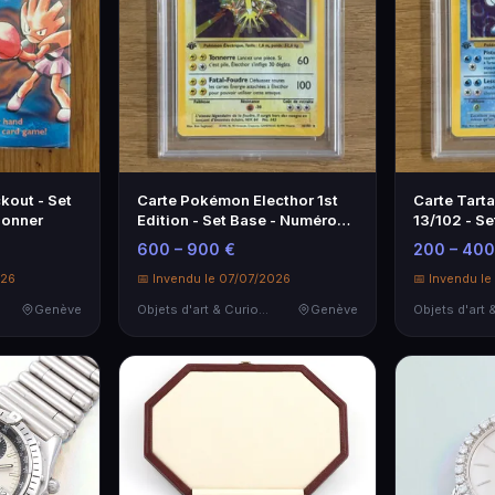
kout - Set
Carte Pokémon Electhor 1st
Carte Tarta
ionner
Edition - Set Base - Numéro
13/102 - Se
16/102
600 – 900 €
200 – 400
026
📅 Invendu le 07/07/2026
📅 Invendu l
Genève
Objets d'art & Curiosités
Genève