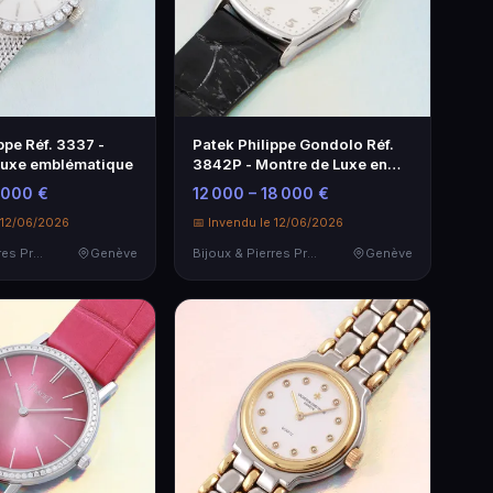
ppe Réf. 3337 -
Patek Philippe Gondolo Réf.
luxe emblématique
3842P - Montre de Luxe en
Platine
 000 €
12 000 – 18 000 €
 12/06/2026
📅 Invendu le 12/06/2026
Bijoux & Pierres Précieuses
Genève
Bijoux & Pierres Précieuses
Genève