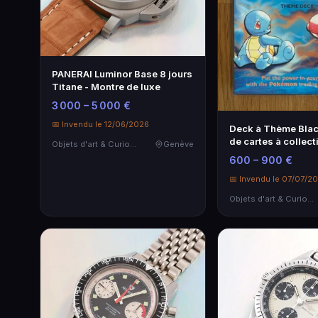
PANERAI Luminor Base 8 jours
Titane - Montre de luxe
3 000 – 5 000 €
📅 Invendu le 12/06/2026
Deck à Thème Blac
de cartes à collect
Objets d'art & Curiosités
Genève
600 – 900 €
📅 Invendu le 07/07/2
Objets d'art & Curiosités