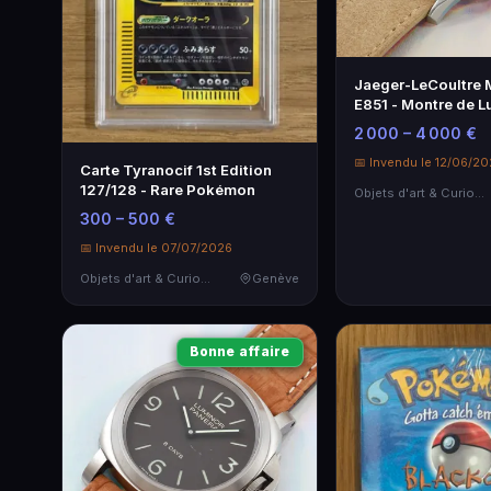
Jaeger-LeCoultre
E851 - Montre de L
Sonnerie
2 000 – 4 000 €
📅 Invendu le 12/06/2
Carte Tyranocif 1st Edition
127/128 - Rare Pokémon
Objets d'art & Curiosités
300 – 500 €
📅 Invendu le 07/07/2026
Objets d'art & Curiosités
Genève
Bonne affaire