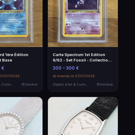
rd 1ère Édition
Carte Spectrum 1st Edition
t Base
6/62 - Set Fossil - Collection
Rare
 €
300 – 300 €
e 07/07/2026
📅 Invendu le 07/07/2026
Objets d'art & Curiosités
Genève
Objets d'art & Curiosités
Genève