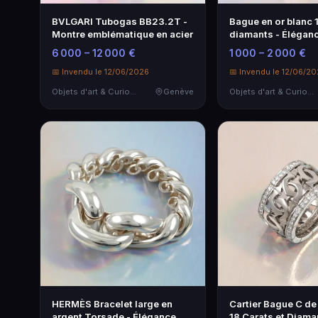
BVLGARI Tubogas BB23.2T -
Bague en or blanc 
Montre emblématique en acier
diamants - Élégan
intemporelle
6 000 – 12 000 €
1 000 – 2 000 €
📅 Invendu le 12/06/2026
📅 Invendu le 12/06/2
Objets d'art & Curiosités
Genève
Objets d'art & Curiosités
HERMÈS Bracelet large en
Cartier Bague C de 
argent Torsade - Élégance
18 Carats et Diama