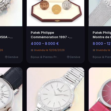
Patek Philippe
Patek Phili
950A -
Commémoration 1997 -
Montre de 
he de Luxe
Médailles de Collection
4 000 – 8 000 €
8 000 – 12
026
📅 Invendu le 12/06/2026
📅 Invendu le
Genève
Bijoux & Pierres Précieuses
Genève