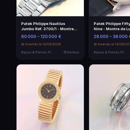
Patek Philippe Nautilus
Patek Philippe Fift
Jumbo Réf. 3700/1 - Montre
Nine - Montre de L
de Luxe Iconique
60 000 – 120 000 €
28 000 – 38 000 
📅 Invendu le 12/06/2026
📅 Invendu le 12/06/2
Bijoux & Pierres Précieuses
Genève
Bijoux & Pierres Précieuses