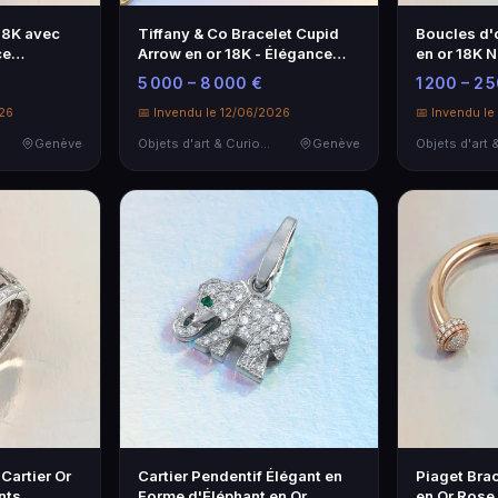
18K avec
Tiffany & Co Bracelet Cupid
Boucles d'
ce
Arrow en or 18K - Élégance
en or 18K 
intemporelle
5 000 – 8 000 €
1 200 – 2 
026
📅 Invendu le 12/06/2026
📅 Invendu le
Genève
Objets d'art & Curiosités
Genève
Cartier Or
Cartier Pendentif Élégant en
Piaget Bra
nts
Forme d'Éléphant en Or
en Or Rose