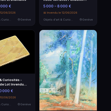
Élégant
0 000 €
5 000 – 8 000 €
 12/06/2026
📅 Invendu le 12/06/2026
Objets d'art & Curiosités
Genève
Objets d'art & Curiosités
Genève
 & Curiosités -
 de Lot Invendu
ève
20 000 €
e 10/06/2026
Objets d'art & Curiosités
Genève