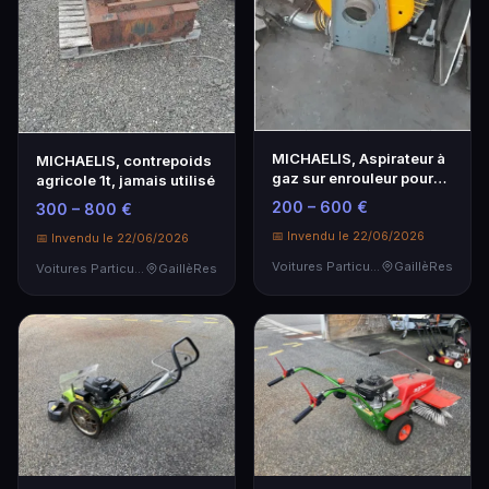
MICHAELIS, Aspirateur à
MICHAELIS, contrepoids
gaz sur enrouleur pour
agricole 1t, jamais utilisé
fixation mura…
200 – 600 €
300 – 800 €
📅 Invendu le 22/06/2026
📅 Invendu le 22/06/2026
Voitures Particulières
GaillèRes
Voitures Particulières
GaillèRes