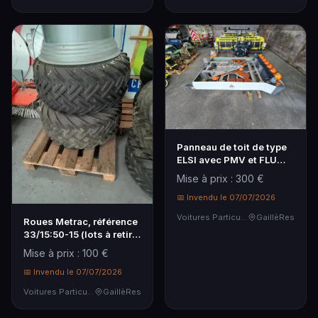
Panneau de toit de type
ELSI avec PMV et FLU
(lots à retirer…
Mise à prix : 300 €
📅 Invendu le 07/07/2026
Voitures Particulières
GaillèRes
Roues Metrac, référence
33/15:50-15 (lots à retirer
sur rdv …
Mise à prix : 100 €
📅 Invendu le 07/07/2026
Voitures Particulières
GaillèRes