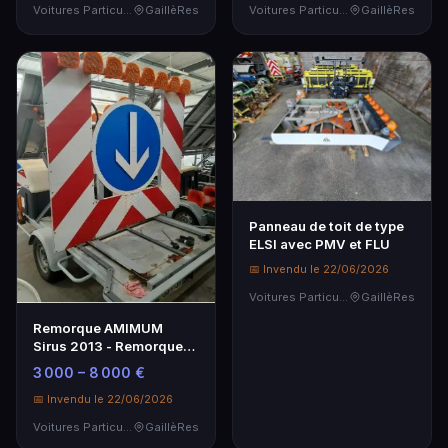
Voitures Particulières
GaillèRes
Voitures Particulières
GaillèRes
Panneau de toit de type
ELSI avec PMV et FLU
📅 Invendu le 22/06/2026
Voitures Particulières
GaillèRes
Remorque AMIMUM
Sirus 2013 - Remorque
FLU/PMV de qualité
3 000 – 8 000 €
📅 Invendu le 22/06/2026
Voitures Particulières
GaillèRes