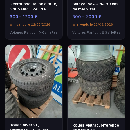
Débroussailleuse à roue,
Balayeuse AGRIA 80 cm,
Grillo HWT 550, de
de mai 2014
septembre 2019
600 – 1 200 €
800 – 2 000 €
📅 Invendu le 22/06/2026
📅 Invendu le 22/06/2026
Voitures Particulières
GaillèRes
Voitures Particulières
GaillèRes
Roues hiver VL,
Roues Metrac, référence
référence 175/65R14,