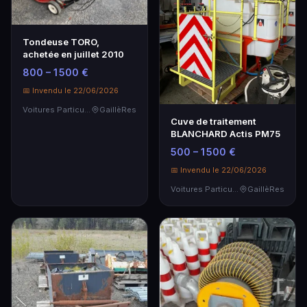
Tondeuse TORO,
achetée en juillet 2010
800 – 1 500 €
📅 Invendu le 22/06/2026
Voitures Particulières
GaillèRes
Cuve de traitement
BLANCHARD Actis PM75
500 – 1 500 €
📅 Invendu le 22/06/2026
Voitures Particulières
GaillèRes