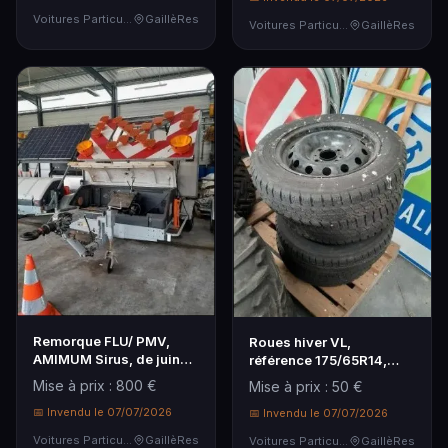
Voitures Particulières
GaillèRes
Voitures Particulières
GaillèRes
Remorque FLU/ PMV,
Roues hiver VL,
AMIMUM Sirus, de juin
référence 175/65R14,
2013 (lots à retire…
82T (Roues hiver VL, ré…
Mise à prix : 800 €
Mise à prix : 50 €
📅 Invendu le 07/07/2026
📅 Invendu le 07/07/2026
Voitures Particulières
GaillèRes
Voitures Particulières
GaillèRes