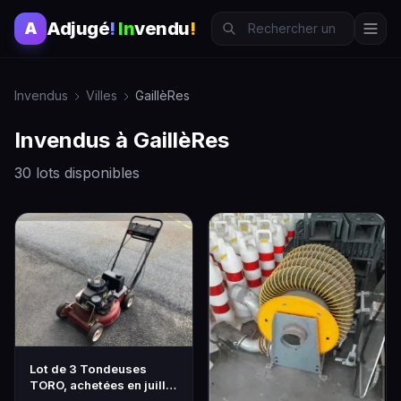
Adjugé
!
In
vendu
!
A
Invendus
Villes
GaillèRes
Invendus à GaillèRes
30 lots disponibles
Lot de 3 Tondeuses
TORO, achetées en juillet
2010 (lots à re…