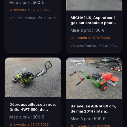
Mise à prix : 500 €
📅 Invendu le 07/07/2026
MICHAELIS, Aspirateur à
Voitures Particulières
GaillèRes
gaz sur enrouleur pour
fixation mura…
Mise à prix : 100 €
📅 Invendu le 07/07/2026
Voitures Particulières
GaillèRes
Débroussailleuse à roue,
Balayeuse AGRIA 80 cm,
Grillo HWT 550, de
de mai 2014 (lots à
septembre 2019 (…
retirer sur rdv e…
Mise à prix : 300 €
Mise à prix : 500 €
📅 Invendu le 07/07/2026
📅 Invendu le 07/07/2026