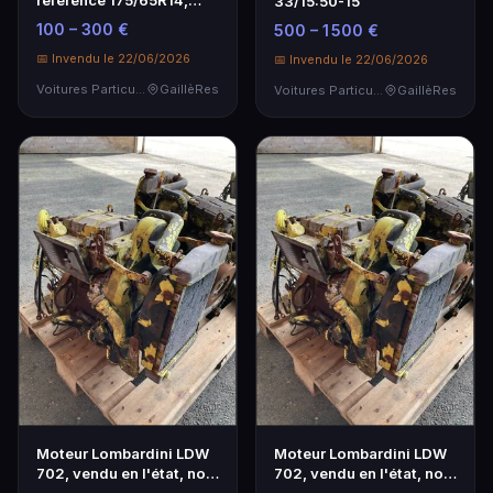
33/15:50-15
82T
100 – 300 €
500 – 1 500 €
📅 Invendu le 22/06/2026
📅 Invendu le 22/06/2026
Voitures Particulières
GaillèRes
Voitures Particulières
GaillèRes
Moteur Lombardini LDW
Moteur Lombardini LDW
702, vendu en l'état, non
702, vendu en l'état, non
testé, immob…
testé, immob…