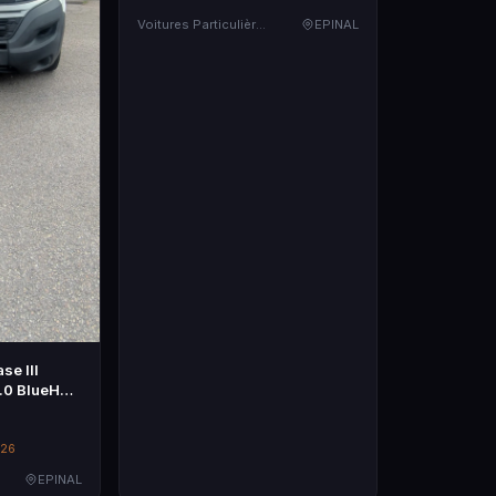
Voitures Particulières
EPINAL
se III
.0 BlueHDI
iable
026
EPINAL