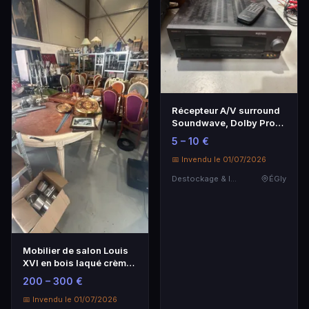
Récepteur A/V surround
Soundwave, Dolby Pro
Logic, avec télé…
5 – 10 €
📅 Invendu le 01/07/2026
Destockage & Invendus
ÉGly
Mobilier de salon Louis
XVI en bois laqué crème
- Élégance intemporelle
200 – 300 €
📅 Invendu le 01/07/2026