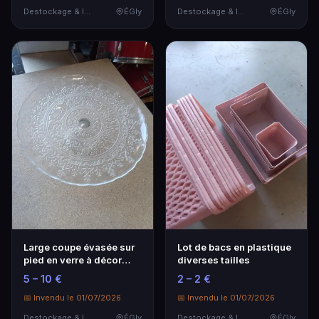
Destockage & Invendus
ÉGly
Destockage & Invendus
ÉGly
Large coupe évasée sur
Lot de bacs en plastique
pied en verre à décor
diverses tailles
moulé baroque, …
5 – 10 €
2 – 2 €
📅 Invendu le 01/07/2026
📅 Invendu le 01/07/2026
Destockage & Invendus
ÉGly
Destockage & Invendus
ÉGly