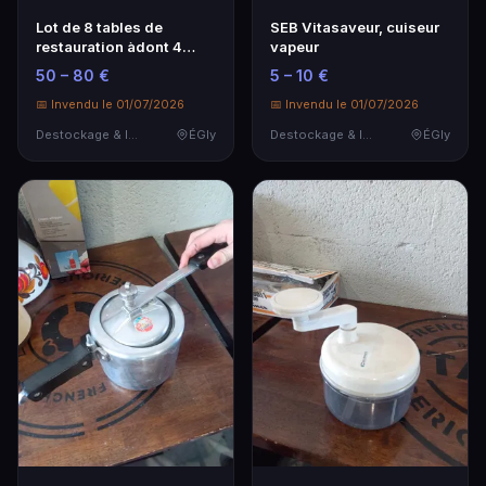
Lot de 8 tables de
SEB Vitasaveur, cuiseur
restauration àdont 4
vapeur
tables à plateau car…
50 – 80 €
5 – 10 €
📅 Invendu le 01/07/2026
📅 Invendu le 01/07/2026
Destockage & Invendus
ÉGly
Destockage & Invendus
ÉGly