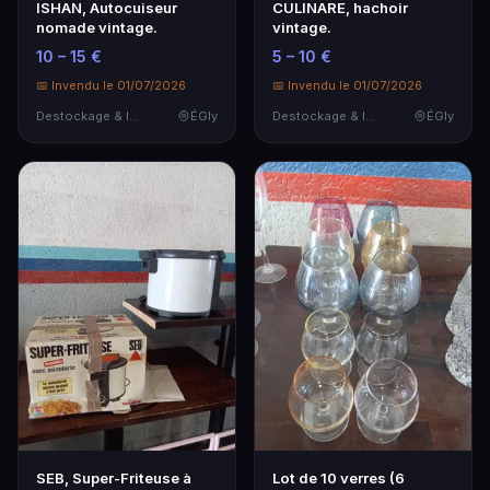
ISHAN, Autocuiseur
CULINARE, hachoir
nomade vintage.
vintage.
10 – 15 €
5 – 10 €
📅 Invendu le 01/07/2026
📅 Invendu le 01/07/2026
Destockage & Invendus
ÉGly
Destockage & Invendus
ÉGly
SEB, Super-Friteuse à
Lot de 10 verres (6