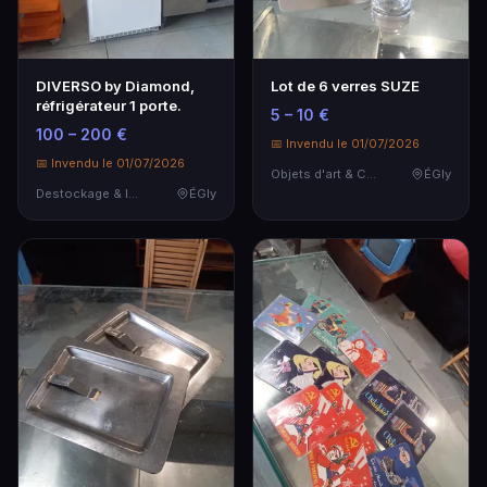
DIVERSO by Diamond,
Lot de 6 verres SUZE
réfrigérateur 1 porte.
5 – 10 €
100 – 200 €
📅 Invendu le 01/07/2026
📅 Invendu le 01/07/2026
Objets d'art & Curiosités
ÉGly
Destockage & Invendus
ÉGly