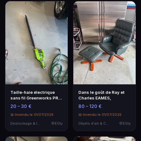
Taille-haie électrique
Dans le goût de Ray et
sans fil Greenworks PRO,
Charles EAMES,
vert et noir…
20 – 30 €
80 – 120 €
📅 Invendu le 01/07/2026
📅 Invendu le 01/07/2026
Destockage & Invendus
ÉGly
Objets d'art & Curiosités
ÉGly