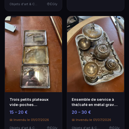
Objets d'art & Curiosités
ÉGly
Trois petits plateaux
Ensemble de service à
vide-poches
thé/café en métal gravé,
rectangulaires en métal
comprenant un…
15 – 20 €
20 – 30 €
ar…
📅 Invendu le 01/07/2026
📅 Invendu le 01/07/2026
Objets d'art & Curiosités
ÉGly
Objets d'art & Curiosités
ÉGly