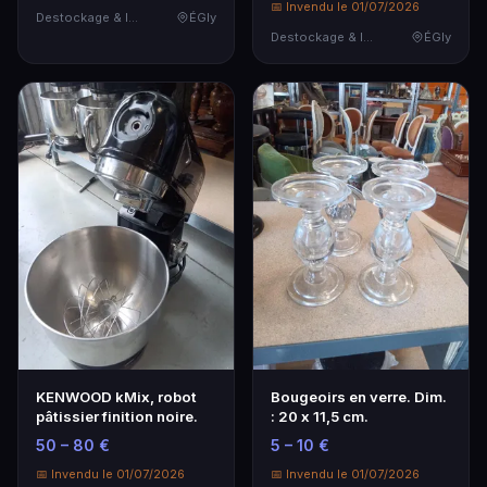
📅 Invendu le 01/07/2026
Destockage & Invendus
ÉGly
Destockage & Invendus
ÉGly
KENWOOD kMix, robot
Bougeoirs en verre. Dim.
pâtissier finition noire.
: 20 x 11,5 cm.
50 – 80 €
5 – 10 €
📅 Invendu le 01/07/2026
📅 Invendu le 01/07/2026