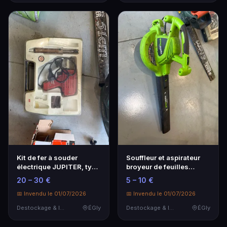
Kit de fer à souder
Souffleur et aspirateur
électrique JUPITER, type
broyeur de feuilles
pistolet, dans …
électrique Green…
20 – 30 €
5 – 10 €
📅 Invendu le 01/07/2026
📅 Invendu le 01/07/2026
Destockage & Invendus
ÉGly
Destockage & Invendus
ÉGly