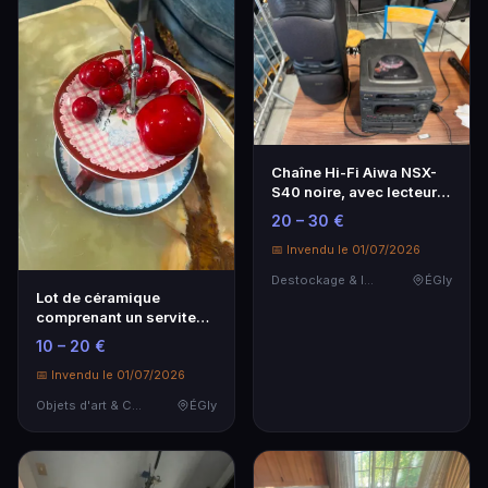
Chaîne Hi-Fi Aiwa NSX-
S40 noire, avec lecteur
CD, double pla…
20 – 30 €
📅 Invendu le 01/07/2026
Destockage & Invendus
ÉGly
Lot de céramique
comprenant un serviteur
muet Tognana à deux…
10 – 20 €
📅 Invendu le 01/07/2026
Objets d'art & Curiosités
ÉGly