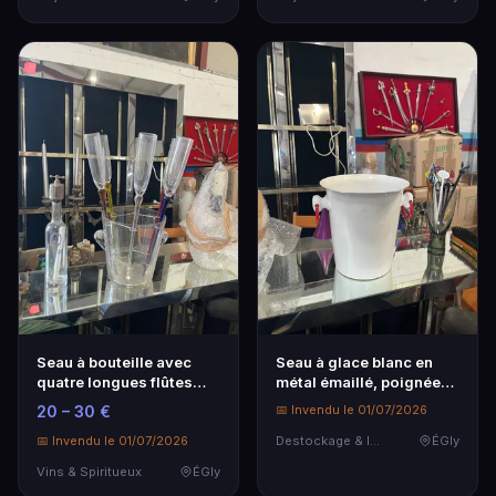
Seau à bouteille avec
Seau à glace blanc en
quatre longues flûtes
métal émaillé, poignées
assorties aux pi…
rouges,
20 – 30 €
📅 Invendu le 01/07/2026
📅 Invendu le 01/07/2026
Destockage & Invendus
ÉGly
Vins & Spiritueux
ÉGly