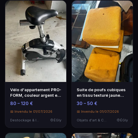
Vélo d'appartement PRO-
Suite de poufs cubiques
FORM, couleur argent et
en tissu texturé jaune
noir, avec éc…
orangé, base …
80 – 120 €
30 – 50 €
📅 Invendu le 01/07/2026
📅 Invendu le 01/07/2026
Destockage & Invendus
ÉGly
Objets d'art & Curiosités
ÉGly