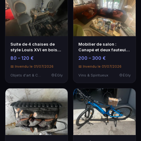
Suite de 4 chaises de
Mobilier de salon :
style Louis XVI en bois
Canapé et deux fauteuils
laqué crème, l…
en excellent état
80 – 120 €
200 – 300 €
📅 Invendu le 01/07/2026
📅 Invendu le 01/07/2026
Objets d'art & Curiosités
ÉGly
Vins & Spiritueux
ÉGly