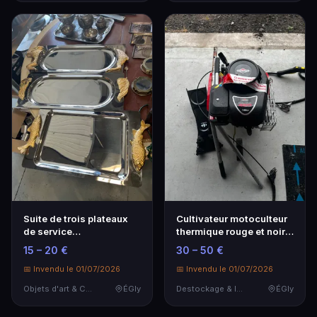
Suite de trois plateaux
Cultivateur motoculteur
de service
thermique rouge et noir,
rectangulaires en métal
moteur Brig…
15 – 20 €
30 – 50 €
a…
📅 Invendu le 01/07/2026
📅 Invendu le 01/07/2026
Objets d'art & Curiosités
ÉGly
Destockage & Invendus
ÉGly