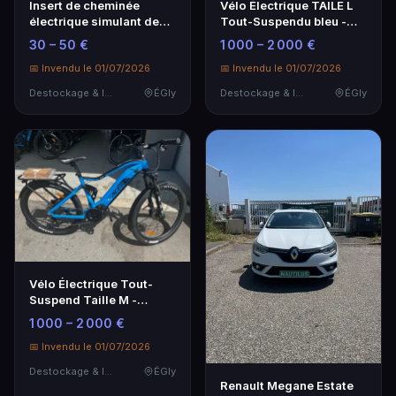
Insert de cheminée
Vélo Électrique TAILE L
électrique simulant des
Tout-Suspendu bleu -
bûches, grille no…
Performance et Confort
30 – 50 €
1 000 – 2 000 €
📅 Invendu le 01/07/2026
📅 Invendu le 01/07/2026
Destockage & Invendus
ÉGly
Destockage & Invendus
ÉGly
Vélo Électrique Tout-
Suspend Taille M -
Performance et Confort
1 000 – 2 000 €
📅 Invendu le 01/07/2026
Destockage & Invendus
ÉGly
Renault Megane Estate