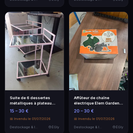
Suite de 6 dessertes
Affûteur de chaîne
métalliques à plateau
électrique Elem Garden
miroir et structu…
Technic AFE220, 22…
15 – 30 €
20 – 30 €
📅 Invendu le 01/07/2026
📅 Invendu le 01/07/2026
Destockage & Invendus
ÉGly
Destockage & Invendus
ÉGly