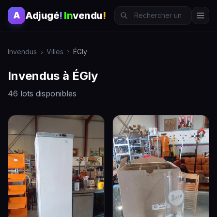
Adjugé
!
In
vendu
!
A
Invendus
Villes
ÉGly
Invendus à ÉGly
46 lots disponibles