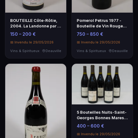
BOUTEILLE Côte-Rôtie,
Pomerol Pétrus 1977 -
2004. La Landonne par E.
Bouteille de Vin Rouge
GUIGAL.
Exceptionnelle
150 – 200 €
750 – 850 €
📅 Invendu le 29/05/2026
📅 Invendu le 29/05/2026
Vins & Spiritueux
Deauville
Vins & Spiritueux
Deauville
5 Bouteilles Nuits-Saint-
Georges Bonnes Mares
Grand Cru - Vin
400 – 600 €
d'Exception
📅 Invendu le 29/05/2026