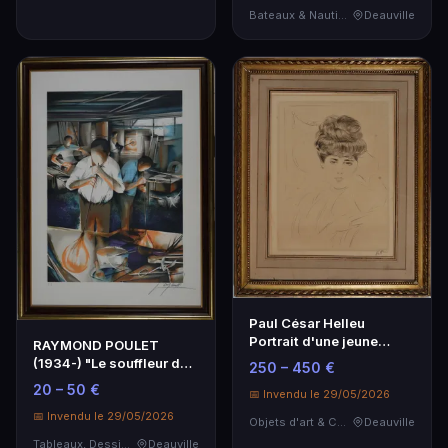
Bateaux & Nautisme
Deauville
Paul César Helleu
Portrait d'une jeune
RAYMOND POULET
femme - Œuvre d'art
(1934-) "Le souffleur de
250 – 450 €
unique
verre", estampe, lit…
20 – 50 €
📅 Invendu le 29/05/2026
📅 Invendu le 29/05/2026
Objets d'art & Curiosités
Deauville
Tableaux, Dessins & Estampes
Deauville