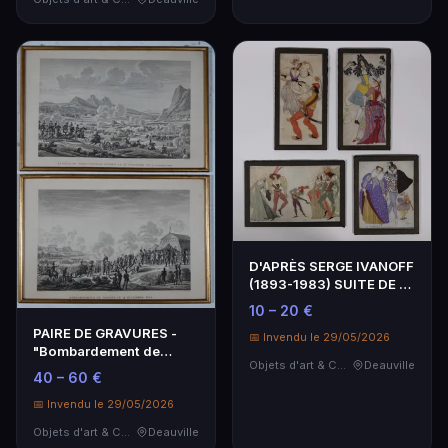
D'APRÈS SERGE IVANOFF
(1893-1983) SUITE DE 4
REPRODUCTIONS r…
10 – 20 €
PAIRE DE GRAVURES -
📅 Invendu le 29/05/2026
"Bombardement de
Objets d'art & Curiosités
Deauville
Madrid, le 4 décembre
40 – 60 €
1…
📅 Invendu le 29/05/2026
Objets d'art & Curiosités
Deauville