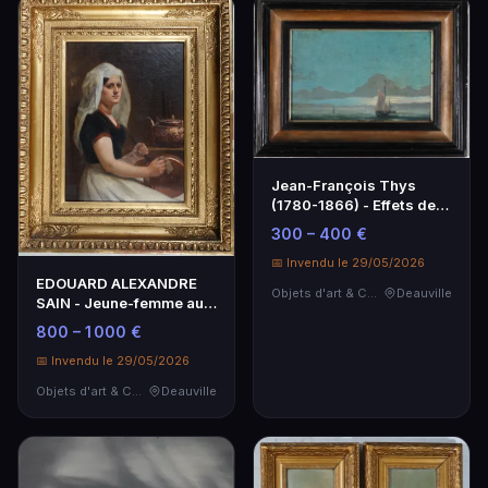
Jean-François Thys
(1780-1866) - Effets de
lumière à l'aube -
300 – 400 €
Tableau d'art
📅 Invendu le 29/05/2026
EDOUARD ALEXANDRE
Objets d'art & Curiosités
Deauville
SAIN - Jeune-femme aux
cuivres - Objet d'art
800 – 1 000 €
📅 Invendu le 29/05/2026
Objets d'art & Curiosités
Deauville