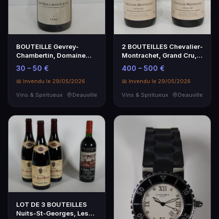
BOUTEILLE Gevrey-
2 BOUTEILLES Chevalier-
Chambertin, Domaine
Montrachet, Grand Cru,
Debray, 1998.
En Truffière, …
30 – 50 €
400 – 500 €
📅 Invendu le 29/05/2026
📅 Invendu le 29/05/2026
Vins & Spiritueux
Deauville
Vins & Spiritueux
Deauville
LOT DE 3 BOUTEILLES
Nuits-St-Georges, Les