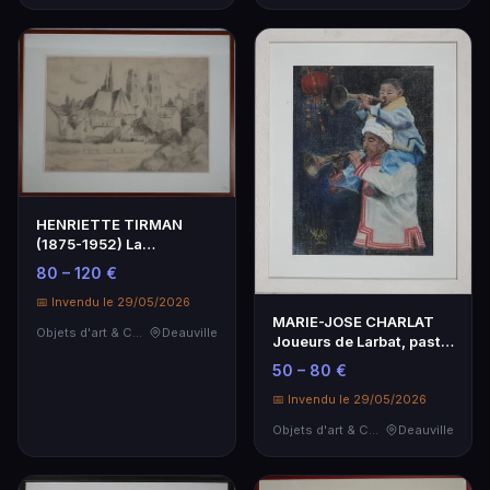
HENRIETTE TIRMAN
(1875-1952) La
Cathédrale, dessin signé
80 – 120 €
en …
📅 Invendu le 29/05/2026
MARIE-JOSE CHARLAT
Objets d'art & Curiosités
Deauville
Joueurs de Larbat, pastel
signé en bas à …
50 – 80 €
📅 Invendu le 29/05/2026
Objets d'art & Curiosités
Deauville