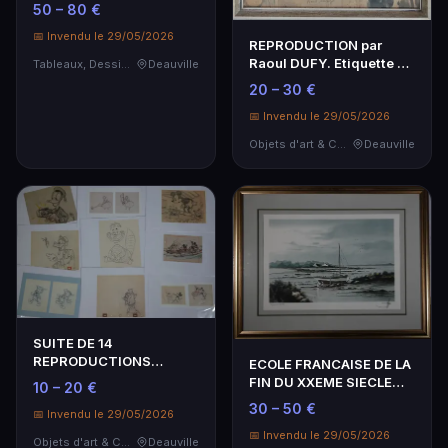
modèle, lithographie…
50 – 80 €
📅 Invendu le 29/05/2026
REPRODUCTION par
Raoul DUFY. Etiquette au
Tableaux, Dessins & Estampes
Deauville
dos "Honfleur HARB…
20 – 30 €
📅 Invendu le 29/05/2026
Objets d'art & Curiosités
Deauville
SUITE DE 14
REPRODUCTIONS
ECOLE FRANCAISE DE LA
DISNEY Mickey, Donald,
FIN DU XXEME SIECLE
10 – 20 €
Pinocchio, …
Barques et voilier…
30 – 50 €
📅 Invendu le 29/05/2026
📅 Invendu le 29/05/2026
Objets d'art & Curiosités
Deauville