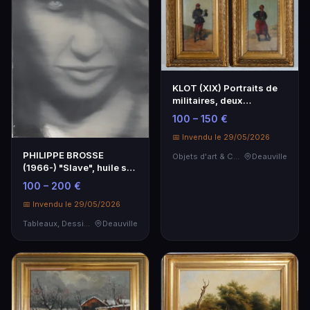
KLOT (XIX) Portraits de
militaires, deux
pendants, huiles su…
100 – 150 €
📅 Invendu le 29/05/2026
PHILIPPE BROSSE
Objets d'art & Curiosités
Deauville
(1966-) "Slave", huile sur
toile.
100 – 200 €
📅 Invendu le 29/05/2026
Tableaux, Dessins & Estampes
Deauville