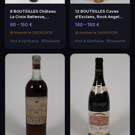
6 BOUTEILLES Château
12 BOUTEILLES Caves
La Croix Bellevue,
d'Esclans, Rock Angel
Domaine Trocard, Lal…
rosé, 2019.
90 – 150 €
140 – 180 €
📅 Invendu le 29/05/2026
📅 Invendu le 29/05/2026
Vins & Spiritueux
Deauville
Vins & Spiritueux
Deauville