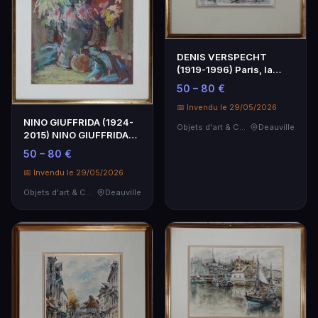
DENIS VERSPECHT
(1919-1996) Paris, la
place Furstenberg, aqu…
50 – 80 €
📅 Invendu le 29/05/2026
NINO GIUFFRIDA (1924-
Objets d'art & Curiosités
Deauville
2015) NINO GIUFFRIDA
(1924-2015) Vase d…
50 – 80 €
📅 Invendu le 29/05/2026
Objets d'art & Curiosités
Deauville