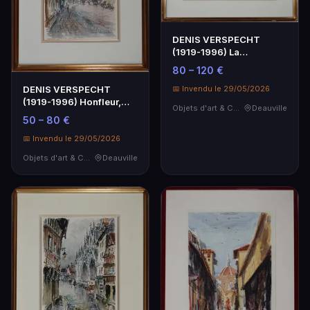
DENIS VERSPECHT
(1919-1996) La
lieutenance à Honfleur,
80 – 120 €
aquar…
📅 Invendu le 29/05/2026
DENIS VERSPECHT
(1919-1996) Honfleur,
Objets d'art & Curiosités
Deauville
place Arthur Boudin, a…
50 – 80 €
📅 Invendu le 29/05/2026
Objets d'art & Curiosités
Deauville