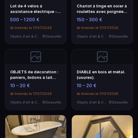
Lot de 4 vélos à
Chariot à linge en osier à
assistance électrique -
roulettes avec poignées
Performance et confort
directionnelles
500 – 1 200 €
150 – 300 €
📅 Invendu le 17/07/2026
📅 Invendu le 17/07/2026
Objets d'art & Curiosités
Deauville
Objets d'art & Curiosités
Deauville
OBJETS de décoration :
DIABLE en bois et métal.
paniers, bidons à lait…
(usures).
10 – 20 €
10 – 20 €
📅 Invendu le 17/07/2026
📅 Invendu le 17/07/2026
Objets d'art & Curiosités
Deauville
Objets d'art & Curiosités
Deauville