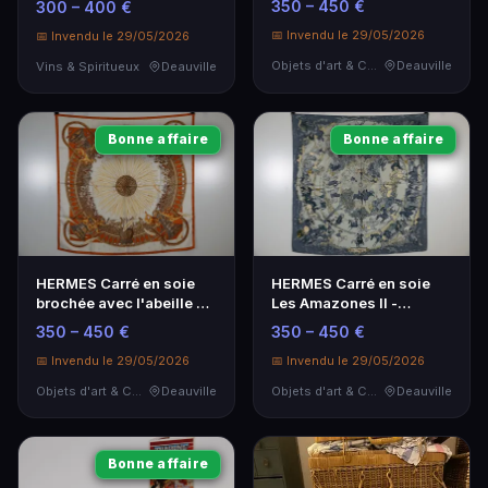
350 – 450 €
300 – 400 €
📅 Invendu le 29/05/2026
📅 Invendu le 29/05/2026
Objets d'art & Curiosités
Deauville
Vins & Spiritueux
Deauville
Bonne affaire
Bonne affaire
HERMES Carré en soie
HERMES Carré en soie
brochée avec l'abeille en
Les Amazones II -
filigranne
Élégance intemporelle
350 – 450 €
350 – 450 €
📅 Invendu le 29/05/2026
📅 Invendu le 29/05/2026
Objets d'art & Curiosités
Deauville
Objets d'art & Curiosités
Deauville
Bonne affaire