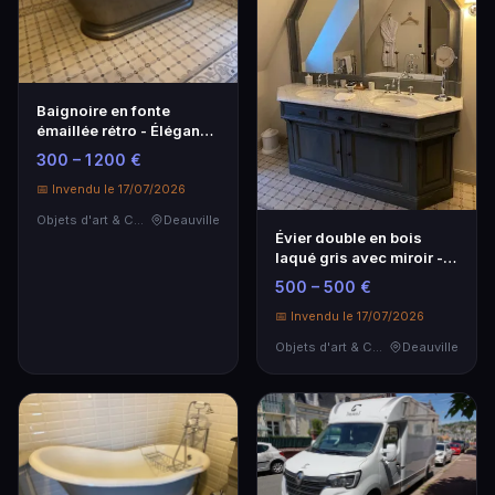
Baignoire en fonte
émaillée rétro - Élégance
intemporelle
300 – 1 200 €
📅 Invendu le 17/07/2026
Objets d'art & Curiosités
Deauville
Évier double en bois
laqué gris avec miroir -
Élégance et
500 – 500 €
fonctionnalité
📅 Invendu le 17/07/2026
Objets d'art & Curiosités
Deauville