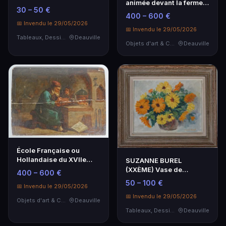
animée devant la ferme -
accostées, aquarelle.
30 – 50 €
Peinture XIXe
400 – 600 €
📅 Invendu le 29/05/2026
📅 Invendu le 29/05/2026
Tableaux, Dessins & Estampes
Deauville
Objets d'art & Curiosités
Deauville
École Française ou
Hollandaise du XVIIe
SUZANNE BUREL
siècle - L'Alchimiste
(XXÈME) Vase de
400 – 600 €
dahlias, huile sur toile
50 – 100 €
📅 Invendu le 29/05/2026
signé…
📅 Invendu le 29/05/2026
Objets d'art & Curiosités
Deauville
Tableaux, Dessins & Estampes
Deauville