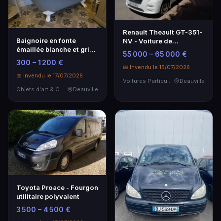
Renault Theault GT-351-
Baignoire en fonte
NV - Voiture de
émaillée blanche et grise
collection
55 000 – 65 000 €
- Élégance intemporelle
300 – 1 200 €
📅 Invendu le 15/07/2026
📅 Invendu le 17/07/2026
Voitures Particulières
Deauville
Objets d'art & Curiosités
Deauville
Toyota Proace - Fourgon
utilitaire polyvalent
3 500 – 4 500 €