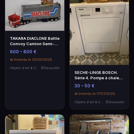
TAKARA DIACLONE Battle
Convoy Camion Semi-
remorque Collection
600 – 800 €
📅 Invendu le 29/05/2026
Objets d'art & Curiosités
Deauville
SECHE-LINGE BOSCH.
Série 4. Pompe à chaleur.
8kg.
30 – 50 €
📅 Invendu le 17/07/2026
Objets d'art & Curiosités
Deauville