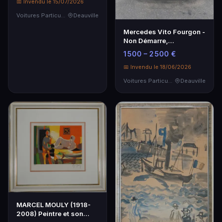
📅 Invendu le 15/07/2026
Voitures Particulières
Deauville
Mercedes Vito Fourgon -
Non Démarre,
Immatriculation BJ-559-
1 500 – 2 500 €
DP
📅 Invendu le 18/06/2026
Voitures Particulières
Deauville
MARCEL MOULY (1918-
2008) Peintre et son