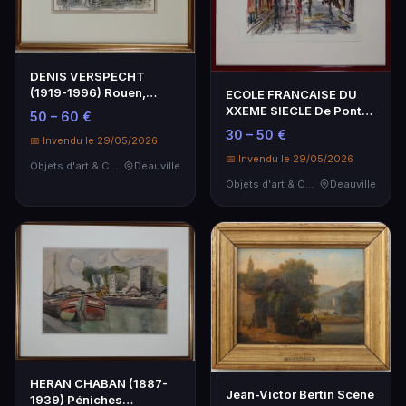
DENIS VERSPECHT
(1919-1996) Rouen,
ECOLE FRANCAISE DU
passants et calèche,
XXEME SIECLE De Ponte
50 – 60 €
aqua…
Vecchio, technique …
30 – 50 €
📅 Invendu le 29/05/2026
📅 Invendu le 29/05/2026
Objets d'art & Curiosités
Deauville
Objets d'art & Curiosités
Deauville
HERAN CHABAN (1887-
Jean-Victor Bertin Scène
1939) Péniches