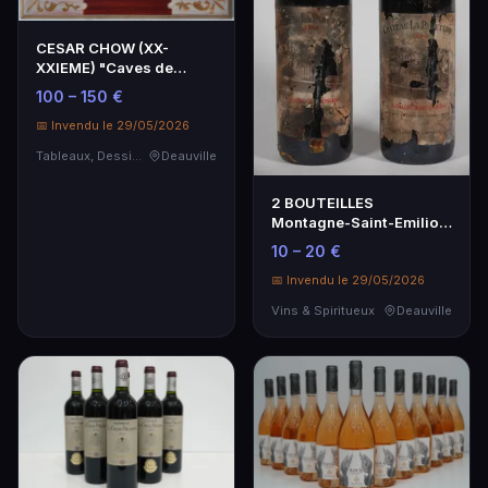
CESAR CHOW (XX-
XXIEME) "Caves de
Nîmes", huile sur toile
100 – 150 €
sig…
📅 Invendu le 29/05/2026
Tableaux, Dessins & Estampes
Deauville
2 BOUTEILLES
Montagne-Saint-Emilion,
Château La Papeterie, J…
10 – 20 €
📅 Invendu le 29/05/2026
Vins & Spiritueux
Deauville