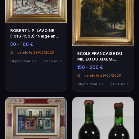
ROBERT L.P. LAVOINE
(1916-1999) "Neige en
Seine et Marne", h…
50 – 100 €
📅 Invendu le 29/05/2026
ECOLE FRANCAISE DU
MILIEU DU XIXEME
Objets d'art & Curiosités
Deauville
SIECLE Sous-bois, une
150 – 200 €
di…
📅 Invendu le 29/05/2026
Objets d'art & Curiosités
Deauville