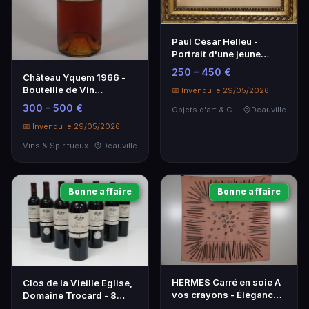
Paul César Helleu -
Portrait d'une jeune
femme - Œuvre d'art
250 – 450 €
Château Yquem 1966 -
Bouteille de Vin
📅 Invendu le 29/05/2026
d'Exception
300 – 500 €
Objets d'art & Curiosités
Deauville
📅 Invendu le 29/05/2026
Vins & Spiritueux
Deauville
Bonne affaire
Bonne affaire
HERMES Carré en soie A
Clos de la Vieille Eglise,
vos crayons - Élégance
Domaine Trocard - 8
intemporelle
Bouteilles Pomerol