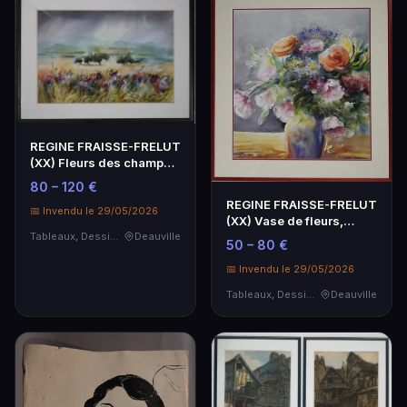
REGINE FRAISSE-FRELUT
(XX) Fleurs des champs,
aquarelle sign…
80 – 120 €
REGINE FRAISSE-FRELUT
📅 Invendu le 29/05/2026
(XX) Vase de fleurs,
aquarelle signée …
Tableaux, Dessins & Estampes
Deauville
50 – 80 €
📅 Invendu le 29/05/2026
Tableaux, Dessins & Estampes
Deauville