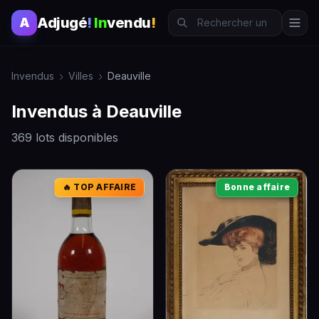
Adjugé
!
In
vendu
!
A
Invendus
Villes
Deauville
Invendus à Deauville
369 lots disponibles
🔥 TOP AFFAIRE
Bonne affaire