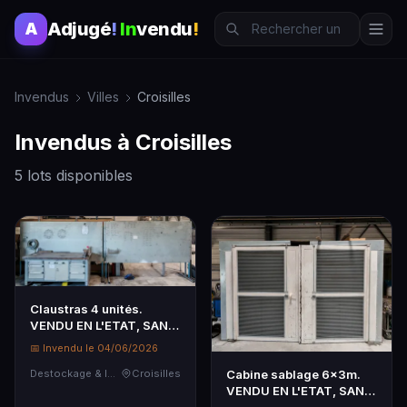
Adjugé
!
In
vendu
!
A
Invendus
Villes
Croisilles
Invendus à Croisilles
5 lots disponibles
Claustras 4 unités.
VENDU EN L'ETAT, SANS
GARANTIES.
📅 Invendu le 04/06/2026
Cabine sablage 6x3m.
Destockage & Invendus
Croisilles
VENDU EN L'ETAT, SANS
GARANTIES.