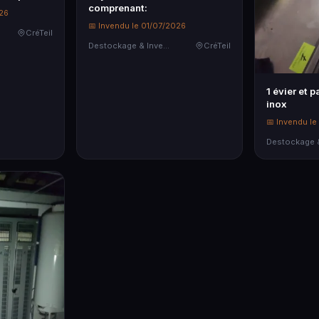
comprenant:
026
📅 Invendu le 01/07/2026
CréTeil
Destockage & Invendus
CréTeil
1 évier et p
inox
📅 Invendu le