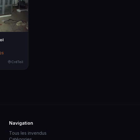
ol
026
CréTeil
Navigation
Tous les invendus
Catégories