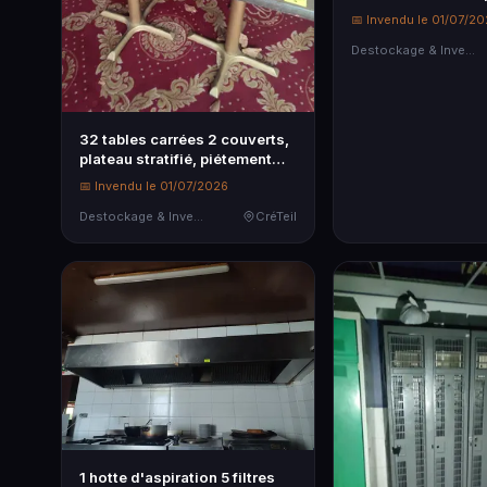
📅 Invendu le 01/07/2
Destockage & Invendus
32 tables carrées 2 couverts,
plateau stratifié, piétement
m…
📅 Invendu le 01/07/2026
Destockage & Invendus
CréTeil
1 hotte d'aspiration 5 filtres