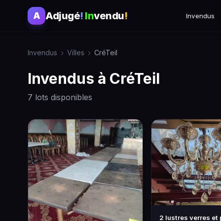
Adjugé
!
In
vendu
!
A
Invendus
Invendus
Villes
CréTeil
Invendus à CréTeil
7 lots disponibles
2 lustres verres et