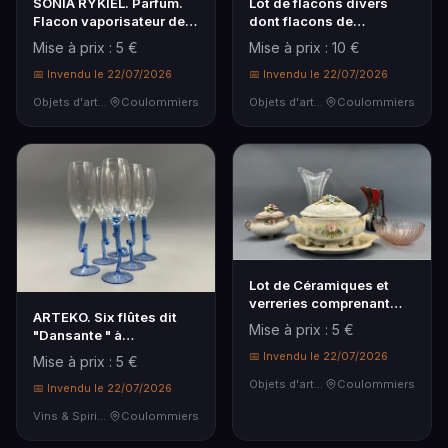
SONIA RYKIEL. Parfum.
Lot de flacons divers
Flacon vaporisateur de
dont flacons de
sac 7,5 ml.
pharmacie, flacon de p…
Mise à prix : 5 €
Mise à prix : 10 €
📅 Invendu le 22/07/2026
📅 Invendu le 22/07/2026
Objets d'art & Curiosités
Coulommiers
Objets d'art & Curiosités
Coulommiers
Lot de Céramiques et
verreries comprenant
ARTEKO. Six flûtes dit
vases, saladier, p…
Mise à prix : 5 €
"Dansante " à
champagne.
📅 Invendu le 22/07/2026
Mise à prix : 5 €
Objets d'art & Curiosités
Coulommiers
📅 Invendu le 22/07/2026
Vins & Spiritueux
Coulommiers