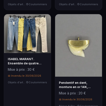
Objets d'art & Curiosités
Coulommiers
Objets d'art & Curiosités
Coulommiers
ISABEL MARANT.
Ensemble de quatre
jeans divers modèles.
Mise à prix : 30 €
📅 Invendu le 30/06/2026
Objets d'art & Curiosités
Coulommiers
Pendentif en dent,
monture en or 14K,
585/1000, poinçon
Mise à prix : 20 €
coqu…
📅 Invendu le 30/06/2026