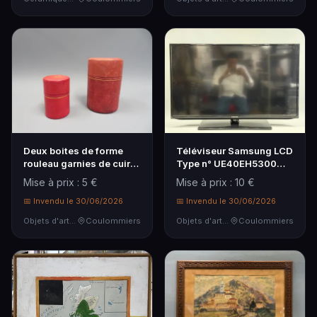
Deux boites de forme
Téléviseur Samsung LCD
rouleau garnies de cuir
Type n° UE40EH5300
rouge, filet do…
AC220-240V 50/6 Hz…
Mise à prix : 5 €
Mise à prix : 10 €
📅 Invendu le 30/06/2026
📅 Invendu le 30/06/2026
Objets d'art & Curiosités
Coulommiers
Objets d'art & Curiosités
Coulommiers