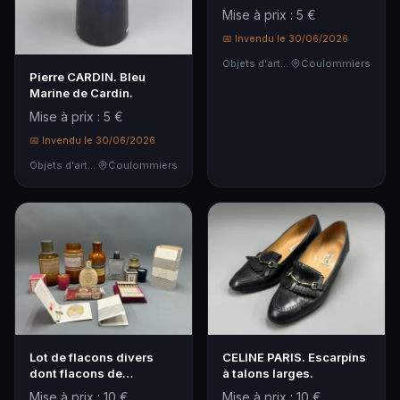
sac 7,5 ml.
Mise à prix : 5 €
📅 Invendu le 30/06/2026
Objets d'art & Curiosités
Coulommiers
Pierre CARDIN. Bleu
Marine de Cardin.
Mise à prix : 5 €
📅 Invendu le 30/06/2026
Objets d'art & Curiosités
Coulommiers
Lot de flacons divers
CELINE PARIS. Escarpins
dont flacons de
à talons larges.
pharmacie, flacon de p…
Mise à prix : 10 €
Mise à prix : 10 €