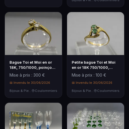
Bijoux & Pierres Précieuses
Coulommiers
Bague Toi et Moi en or
Petite bague Toi et Moi
18K, 750/1000, poinçon
en or 18K 750/1000,
Hibou sertie d…
poinçon Hibou se…
Mise à prix : 300 €
Mise à prix : 100 €
📅 Invendu le 30/06/2026
📅 Invendu le 30/06/2026
Bijoux & Pierres Précieuses
Coulommiers
Bijoux & Pierres Précieuses
Coulommiers