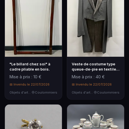
"Le billard chez soi" à
Veste de costume type
cadre pliable en bois.
queue-de-pie en textile
noir.
Mise à prix : 10 €
Mise à prix : 40 €
📅 Invendu le 22/07/2026
📅 Invendu le 22/07/2026
Objets d'art & Curiosités
Coulommiers
Objets d'art & Curiosités
Coulommiers