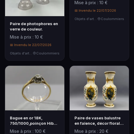
Mise à prix : 10 €
📅 Invendu le 22/07/2026
Objets d'art & Curiosités
Coulommiers
Paire de photophores en
verre de couleur.
Mise à prix : 10 €
📅 Invendu le 22/07/2026
Objets d'art & Curiosités
Coulommiers
Bague en or 18K,
Paire de vases balustre
750/1000,poinçon Hibou
en faïence, décor floral
et platine sertie d’…
polychrome.
Mise à prix : 100 €
Mise à prix : 20 €