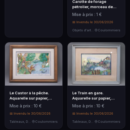
Carotte de forage
pétrolier, morceau de
sédiment.
Mise à prix : 1 €
📅 Invendu le 30/06/2026
Objets d'art & Curiosités
Coulommiers
Le Castor à la pêche.
Le Train en gare.
Aquarelle sur papier,
Aquarelle sur papier,
encadrée sous ve…
signée Didier en bas…
Mise à prix : 10 €
Mise à prix : 10 €
📅 Invendu le 30/06/2026
📅 Invendu le 30/06/2026
Tableaux, Dessins & Estampes
Coulommiers
Tableaux, Dessins & Estampes
Coulommiers