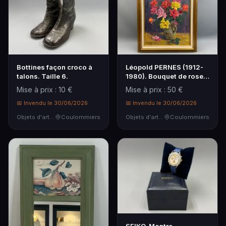
Bottines façon croco à
Léopold PERNES (1912-
talons. Taille 6.
1980). Bouquet de roses
épanouies.
Mise à prix : 10 €
Mise à prix : 50 €
📅 Invendu le 30/06/2026
📅 Invendu le 30/06/2026
Objets d'art & Curiosités
Coulommiers
Objets d'art & Curiosités
Coulommiers
SEIKO. Montre