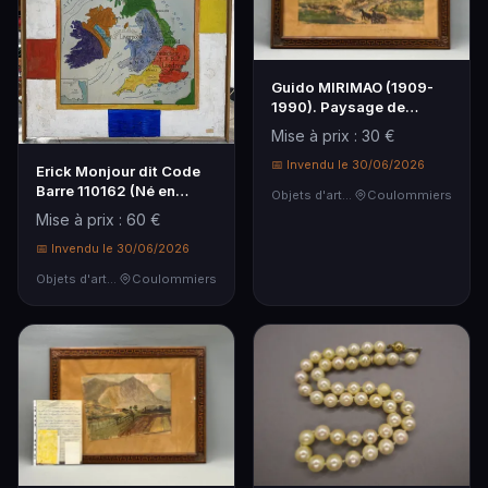
Guido MIRIMAO (1909-
1990). Paysage de
montage animé d'une
Mise à prix : 30 €
ca…
📅 Invendu le 30/06/2026
Erick Monjour dit Code
Barre 110162 (Né en
Objets d'art & Curiosités
Coulommiers
1962).
Mise à prix : 60 €
📅 Invendu le 30/06/2026
Objets d'art & Curiosités
Coulommiers