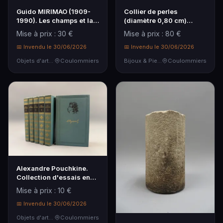
Guido MIRIMAO (1909-
Collier de perles
1990). Les champs et la
(diamètre 0,80 cm)
montagne.
choquer, fermoir en or …
Mise à prix : 30 €
Mise à prix : 80 €
📅 Invendu le 30/06/2026
📅 Invendu le 30/06/2026
Objets d'art & Curiosités
Coulommiers
Bijoux & Pierres Précieuses
Coulommiers
Alexandre Pouchkine.
Collection d'essais en
six volumes en r…
Mise à prix : 10 €
📅 Invendu le 30/06/2026
Objets d'art & Curiosités
Coulommiers