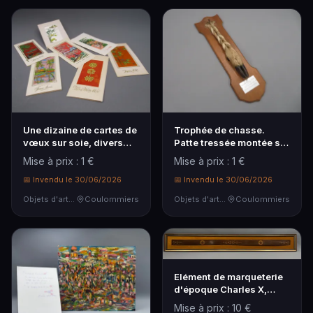
Une dizaine de cartes de
Trophée de chasse.
vœux sur soie, divers
Patte tressée montée sur
décors, diver…
socle.
Mise à prix : 1 €
Mise à prix : 1 €
📅 Invendu le 30/06/2026
📅 Invendu le 30/06/2026
Objets d'art & Curiosités
Coulommiers
Objets d'art & Curiosités
Coulommiers
Elément de marqueterie
d'époque Charles X,
encadré.
Mise à prix : 10 €