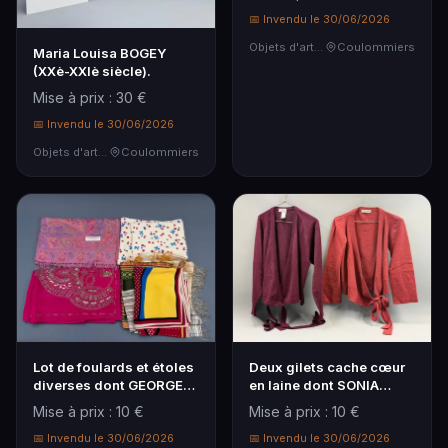
📅 Invendu le 30/06/2026
Objets d'art & Curiosités
Coulommiers
Maria Louisa BOGEY
(XXè-XXIè siècle).
Mise à prix : 30 €
📅 Invendu le 30/06/2026
Objets d'art & Curiosités
Coulommiers
Lot de foulards et étoles
Deux gilets cache cœur
diverses dont GEORGES
en laine dont SONIA
RECH… (En l'…
RYKIEL et ISODIE.
Mise à prix : 10 €
Mise à prix : 10 €
📅 Invendu le 30/06/2026
📅 Invendu le 30/06/2026