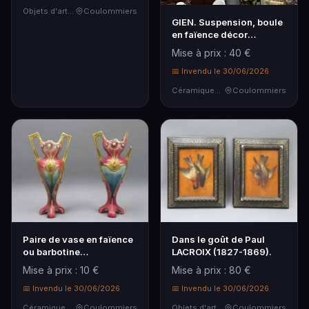
Objets d'art & Curiosités
Coulommiers
GIEN. Suspension, boule
en faïence décor
Renaissance fond no…
Mise à prix : 40 €
📅 Invendu le 30/06/2026
Céramiques & Porcelaine
Coulommiers
Paire de vase en faïence
Dans le goût de Paul
ou barbotine
LACROIX (1827-1869).
polychrome, décor flor…
Mise à prix : 10 €
Mise à prix : 80 €
📅 Invendu le 30/06/2026
📅 Invendu le 30/06/2026
Céramiques & Porcelaine
Coulommiers
Objets d'art & Curiosités
Coulommiers