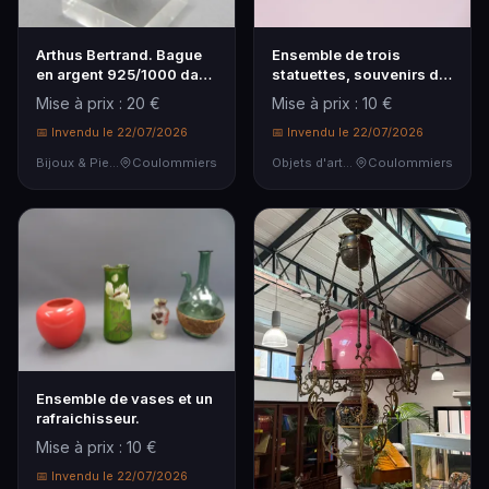
Arthus Bertrand. Bague
Ensemble de trois
en argent 925/1000 dans
statuettes, souvenirs de
son pochon.
voyage.
Mise à prix : 20 €
Mise à prix : 10 €
📅 Invendu le 22/07/2026
📅 Invendu le 22/07/2026
Bijoux & Pierres Précieuses
Coulommiers
Objets d'art & Curiosités
Coulommiers
Ensemble de vases et un
rafraichisseur.
Mise à prix : 10 €
📅 Invendu le 22/07/2026