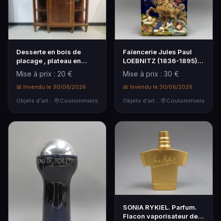
Desserte en bois de
Faïencerie Jules Paul
placage , plateau en
LOEBNITZ (1836-1895),
marbre, ouvrant en …
Paris.
Mise à prix : 20 €
Mise à prix : 30 €
📅 Invendu le 30/06/2026
📅 Invendu le 30/06/2026
Objets d'art & Curiosités
Coulommiers
Objets d'art & Curiosités
Coulommiers
SONIA RYKIEL. Parfum.
Flacon vaporisateur de