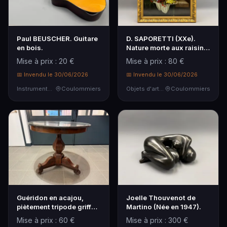
Paul BEUSCHER. Guitare
D. SAPORETTI (XXe).
en bois.
Nature morte aux raisins
et fruits.
Mise à prix : 20 €
Mise à prix : 80 €
📅 Invendu le 30/06/2026
📅 Invendu le 30/06/2026
Instruments de Musique
Coulommiers
Objets d'art & Curiosités
Coulommiers
Guéridon en acajou,
Joelle Thouvenot de
piètement tripode griffe
Martino (Née en 1947).
et plateau de m…
Mise à prix : 60 €
Mise à prix : 300 €