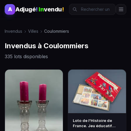
Adjugé
!
In
vendu
!
A
Invendus
Villes
Coulommiers
Invendus à Coulommiers
335 lots disponibles
Loto de l'Histoire de
France. Jeu éducatif
éditions Fernand …