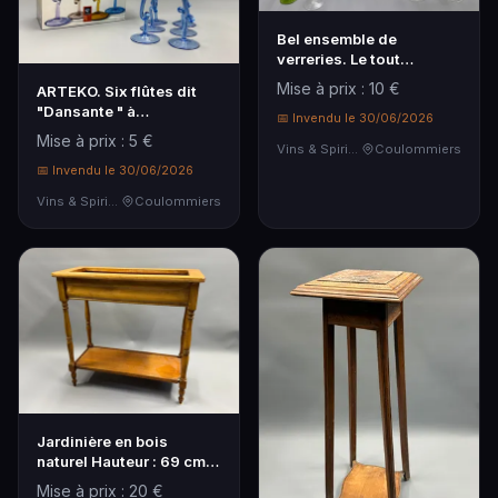
Bel ensemble de
verreries. Le tout
comprenant 5 verres à
Mise à prix : 10 €
ARTEKO. Six flûtes dit
Bor…
"Dansante " à
📅 Invendu le 30/06/2026
champagne.
Mise à prix : 5 €
Vins & Spiritueux
Coulommiers
📅 Invendu le 30/06/2026
Vins & Spiritueux
Coulommiers
Jardinière en bois
naturel Hauteur : 69 cm,
longueur : 71 cm…
Mise à prix : 20 €