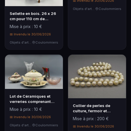
📅 Invendu le 30/06/2026
Objets d'art & Curiosités
Coulommiers
Sellette en bois. 26 x 26
cm pour 110 cm de
hauteur.
Mise à prix : 10 €
📅 Invendu le 30/06/2026
Objets d'art & Curiosités
Coulommiers
Lot de Céramiques et
verreries comprenant
Collier de perles de
vases, saladier, p…
Mise à prix : 10 €
culture, fermoir et
chaînette de sécuri…
📅 Invendu le 30/06/2026
Mise à prix : 200 €
Objets d'art & Curiosités
Coulommiers
📅 Invendu le 30/06/2026