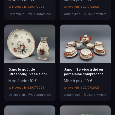
📅 Invendu le 22/07/2026
📅 Invendu le 22/07/2026
Céramiques & Porcelaine
Coulommiers
Objets d'art & Curiosités
Coulommiers
Dans le goût de
Japon. Service à thé en
Strasbourg. Vase à col
porcelaine comprenant
ajouré et plat décora…
une verseuse (…
Mise à prix : 10 €
Mise à prix : 10 €
📅 Invendu le 22/07/2026
📅 Invendu le 22/07/2026
Objets d'art & Curiosités
Coulommiers
Céramiques & Porcelaine
Coulommiers