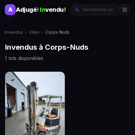
Adjugé
!
In
vendu
!
A
Invendus
Villes
Corps-Nuds
Invendus à Corps-Nuds
1 lots disponibles