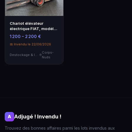
Chariot élévateur
électrique FIAT, modèle
E3/15N, capacité 1…
1 200 – 2 200 €
📅 Invendu le 22/06/2026
Corps-
Destockage & Invendus
Nuds
Adjugé ! Invendu !
A
Trouvez des bonnes affaires parmi les lots invendus aux