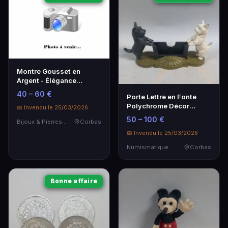
Montre Gousset en
Argent - Élégance
Classique et Authenticité
40 – 60 €
Porte Lettre en Fonte
Polychrome Décor
📅 Invendu le 25/03/2026
Scottish Terrier -
50 – 100 €
Bijoux & Pierres Précieuses
Corbas
Estimation 50-100€
📅 Invendu le 25/03/2026
Numismatique
Corbas
Bonne affaire