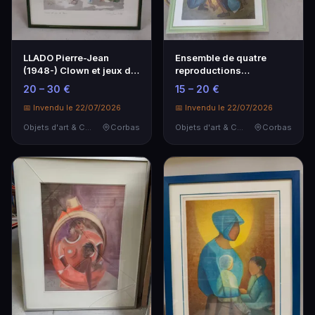
LLADO Pierre-Jean
Ensemble de quatre
(1948-) Clown et jeux de
reproductions
fleurs .
comprenant :
20 – 30 €
15 – 20 €
📅 Invendu le 22/07/2026
📅 Invendu le 22/07/2026
Objets d'art & Curiosités
Corbas
Objets d'art & Curiosités
Corbas