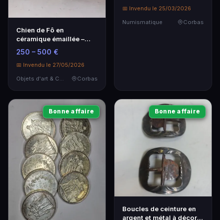
📅 Invendu le 25/03/2026
Numismatique
Corbas
Chien de Fô en
céramique émaillée –
Chine du Sud, XIXe
250 – 500 €
siècle
📅 Invendu le 27/05/2026
Objets d'art & Curiosités
Corbas
Bonne affaire
Bonne affaire
Boucles de ceinture en
argent et métal à décor