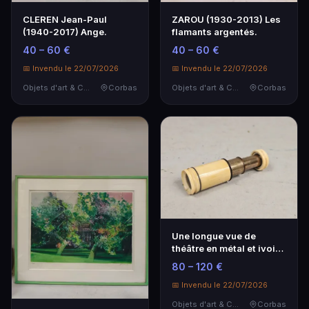
CLEREN Jean-Paul
ZAROU (1930-2013) Les
(1940-2017) Ange.
flamants argentés.
40 – 60 €
40 – 60 €
📅 Invendu le 22/07/2026
📅 Invendu le 22/07/2026
Objets d'art & Curiosités
Corbas
Objets d'art & Curiosités
Corbas
Une longue vue de
théâtre en métal et ivoire
marquée Victori…
80 – 120 €
📅 Invendu le 22/07/2026
Objets d'art & Curiosités
Corbas