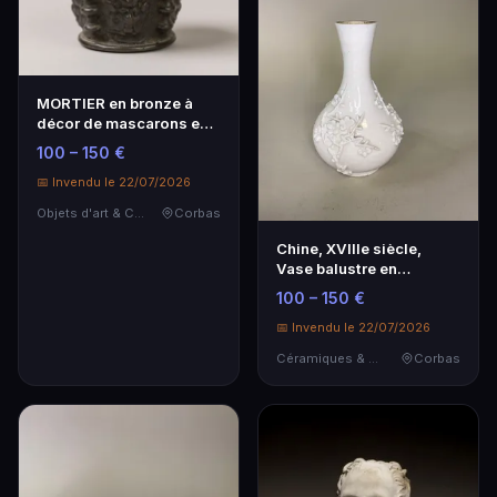
MORTIER en bronze à
décor de mascarons en
applique séparés p…
100 – 150 €
📅 Invendu le 22/07/2026
Objets d'art & Curiosités
Corbas
Chine, XVIIIe siècle,
Vase balustre en
porcelaine émaillée «…
100 – 150 €
📅 Invendu le 22/07/2026
Céramiques & Porcelaine
Corbas