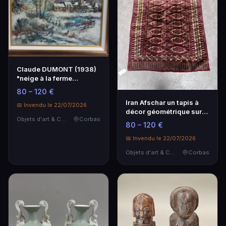
Claude DUMONT (1938)
"neige à la ferme
normande", Huile sur …
80 – 120 €
Iran Afschar un tapis à
📅 Invendu le 22/07/2026
décor géométrique sur
Objets d'art & Curiosités
Corbas
fond rouge. La…
80 – 120 €
📅 Invendu le 22/07/2026
Objets d'art & Curiosités
Corbas