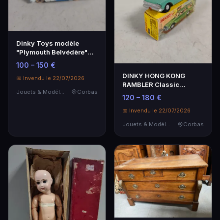
Dinky Toys modèle
"Plymouth Belvédère"
24D, couleur rare bla…
100 – 150 €
DINKY HONG KONG
📅 Invendu le 22/07/2026
RAMBLER Classic
Jouets & Modélisme
Corbas
N°57/006 avec boite
120 – 180 €
d'origin…
📅 Invendu le 22/07/2026
Jouets & Modélisme
Corbas