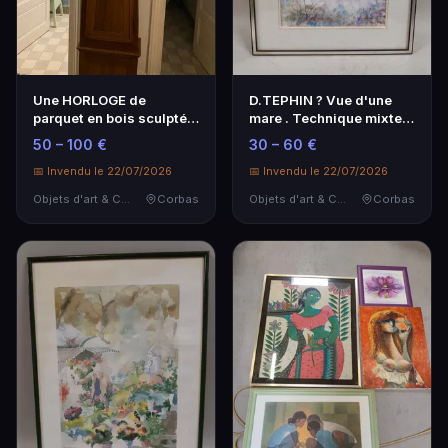
Une HORLOGE de
D.TEPHIN ? Vue d'une
parquet en bois sculpté
mare . Technique mixte
et mécanisme. Travail…
sur papier signé…
50 – 100 €
30 – 60 €
📅 Invendu le 22/07/2026
📅 Invendu le 22/07/2026
Objets d'art & Curiosités
Corbas
Objets d'art & Curiosités
Corbas