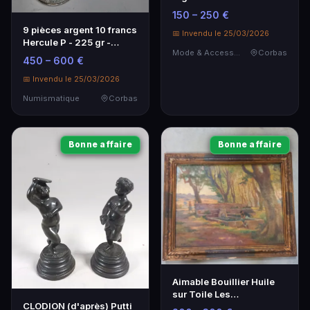
strié - BERARD -
150 – 250 €
JEANROY - ROUSSELOT
9 pièces argent 10 francs
📅 Invendu le 25/03/2026
Hercule P - 225 gr -
Mode & Accessoires
Corbas
Numismatique
450 – 600 €
📅 Invendu le 25/03/2026
Numismatique
Corbas
Bonne affaire
Bonne affaire
Aimable Bouillier Huile
sur Toile Les
CLODION (d'après) Putti
Lavandières 1867-1940