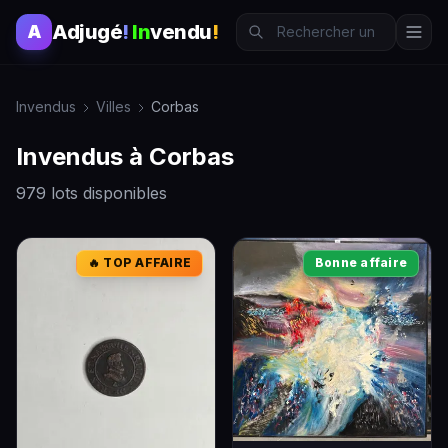
Adjugé
!
In
vendu
!
A
Invendus
Villes
Corbas
Invendus à Corbas
979 lots disponibles
🔥 TOP AFFAIRE
Bonne affaire