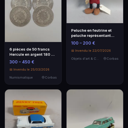
Peluche en feutrine et
peluche représentant
MICKEY MOUSE.
100 – 200 €
6 pièces de 50 francs
📅 Invendu le 22/07/2026
Hercule en argent 180 gr
Objets d'art & Curiosités
Corbas
- Monnaie de collection
300 – 450 €
📅 Invendu le 25/03/2026
Numismatique
Corbas