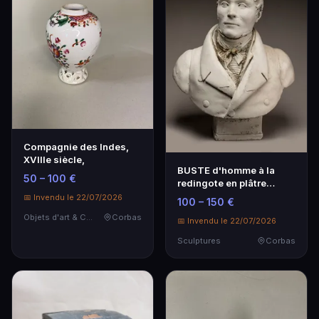
Compagnie des Indes,
XVIIIe siècle,
BUSTE d'homme à la
50 – 100 €
redingote en plâtre
anciennement patiné. …
📅 Invendu le 22/07/2026
100 – 150 €
Objets d'art & Curiosités
Corbas
📅 Invendu le 22/07/2026
Sculptures
Corbas