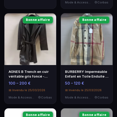
Mode & Accessoires
Corbas
Bonne affaire
Bonne affaire
AGNES B Trench en cuir
BURBERRY Imperméable
véritable gris foncé -
Enfant en Toile Enduite -
Élégance intemporelle
Mode Élégante
100 – 200 €
50 – 120 €
📅 Invendu le 25/03/2026
📅 Invendu le 25/03/2026
Mode & Accessoires
Corbas
Mode & Accessoires
Corbas
Bonne affaire
Bonne affaire