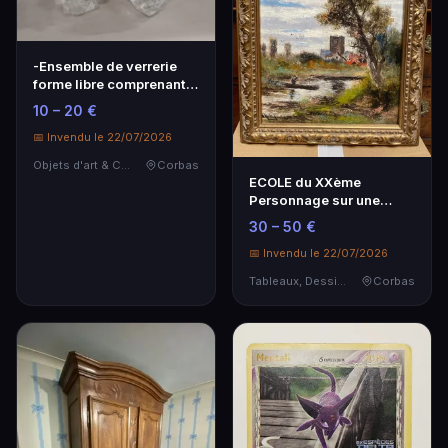
-Ensemble de verrerie
forme libre comprenant
deux bougeoirs …
10 – 20 €
📅 Invendu le 22/07/2026
Objets d'art & Curiosités
Corbas
ECOLE du XXème
Personnage sur une
barque
30 – 50 €
📅 Invendu le 22/07/2026
Tableaux, Dessins & Estampes
Corbas