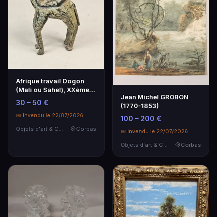
Afrique travail Dogon
(Mali ou Sahel), XXème
Jean Michel GROBON
siècle Un bronz…
30 – 50 €
(1770-1853)
📅 Invendu le 22/07/2026
100 – 200 €
Objets d'art & Curiosités
Corbas
📅 Invendu le 22/07/2026
Objets d'art & Curiosités
Corbas