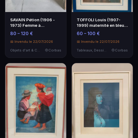
SAVAIN Pétion (1906 -
TOFFOLI Louis (1907-
1973) Femme à
1999) maternité en bleu.
l'enfant.Technique
Lithographie si…
80 – 120 €
60 – 100 €
mixte…
📅 Invendu le 22/07/2026
📅 Invendu le 22/07/2026
Objets d'art & Curiosités
Corbas
Tableaux, Dessins & Estampes
Corbas