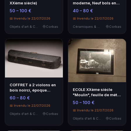
XXème siècle)
moderne, Neuf bols en
porcelaine bleu blanc…
50 – 100 €
40 – 80 €
📅 Invendu le 22/07/2026
📅 Invendu le 22/07/2026
Objets d'art & Curiosités
Corbas
Céramiques & Porcelaine
Corbas
COFFRET à 2 violons en
ECOLE XXème siècle
bois noirci, époque
"Moulin", feuille de métal
début XIXème sièc…
60 – 80 €
gravée.
50 – 100 €
📅 Invendu le 22/07/2026
📅 Invendu le 22/07/2026
Objets d'art & Curiosités
Corbas
Objets d'art & Curiosités
Corbas