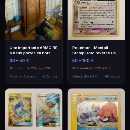
Une importante ARMOIRE
Pokémon - Mentali
à deux portes en bois
Stamp Holo reverse DS4
mouluré. Travai…
- Ex espèces delta …
30 – 50 €
50 – 100 €
📅 Invendu le 22/07/2026
📅 Invendu le 22/07/2026
Mobilier Ancien
Corbas
Objets d'art & Curiosités
Corbas