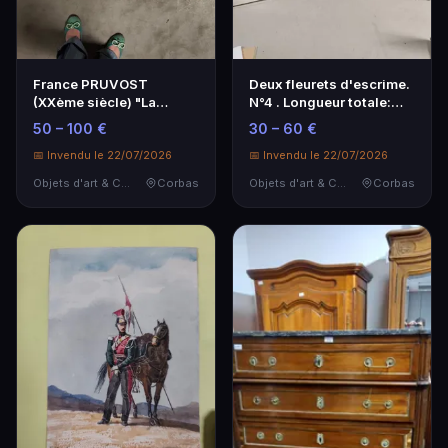
France PRUVOST
Deux fleurets d'escrime.
(XXème siècle) "La
N°4 . Longueur totale:
musique du silence
103 cm (peti…
50 – 100 €
30 – 60 €
"impres…
📅 Invendu le 22/07/2026
📅 Invendu le 22/07/2026
Objets d'art & Curiosités
Corbas
Objets d'art & Curiosités
Corbas