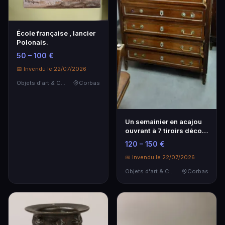
École française , lancier
Polonais.
50 – 100 €
📅 Invendu le 22/07/2026
Objets d'art & Curiosités
Corbas
Un semainier en acajou
ouvrant à 7 tiroirs décor
de bronzes …
120 – 150 €
📅 Invendu le 22/07/2026
Objets d'art & Curiosités
Corbas