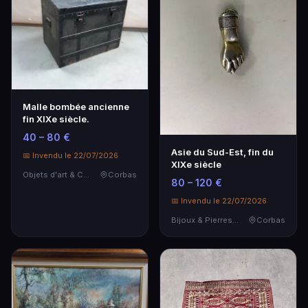
Malle bombée ancienne
fin XIXe siècle.
40 – 80 €
Asie du Sud-Est, fin du
📅 Invendu le 22/07/2026
XIXe siècle
Objets d'art & Curiosités
Corbas
80 – 120 €
📅 Invendu le 22/07/2026
Bijoux & Pierres Précieuses
Corbas