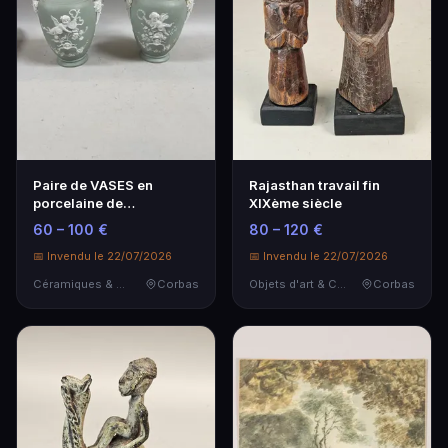
Paire de VASES en
Rajasthan travail fin
porcelaine de
XIXème siècle
Wedgwood à décor
60 – 100 €
80 – 120 €
d'angelots …
📅 Invendu le 22/07/2026
📅 Invendu le 22/07/2026
Céramiques & Porcelaine
Corbas
Objets d'art & Curiosités
Corbas