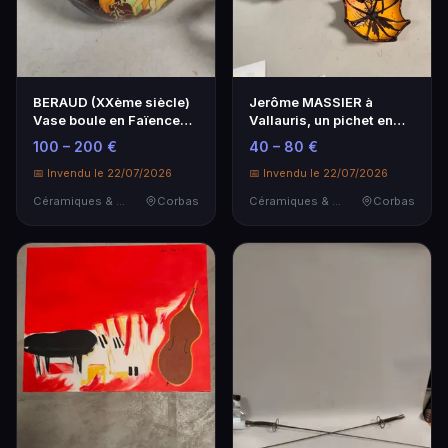
BERAUD (XXème siècle)
Jerôme MASSIER à
Vase boule en Faïence
Vallauris, un pichet en
émaillée à décor…
faïence vernissé à …
100 – 200 €
40 – 80 €
📅 Invendu le 22/07/2026
📅 Invendu le 22/07/2026
Céramiques & Porcelaine
Corbas
Céramiques & Porcelaine
Corbas