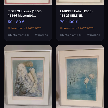
TOFFOLI Louis (1907-
LABISSE Félix (1905-
1999) Maternité
1982) SELENE.
colombienne.
50 – 80 €
70 – 100 €
📅 Invendu le 22/07/2026
📅 Invendu le 22/07/2026
Objets d'art & Curiosités
Corbas
Objets d'art & Curiosités
Corbas