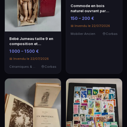
Commode en bois
naturel ouvrant par
quatre tiroirs sur 3 ran…
150 – 200 €
📅 Invendu le 22/07/2026
Mobilier Ancien
Corbas
Bébé Jumeau taille 9 en
composition et
porcelaine - Poupée
1 000 – 1 500 €
vintage
📅 Invendu le 22/07/2026
Céramiques & Porcelaine
Corbas