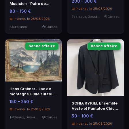
200 – 300 €
Musicien - Paire de
Sculptures en Bronze
📅 Invendu le 25/03/2026
80 – 150 €
Tableaux, Dessins & Estampes
Corbas
📅 Invendu le 25/03/2026
Sculptures
Corbas
Bonne affaire
Bonne affaire
Hans Grabner - Lac de
montagne Huile sur toile
signée
150 – 250 €
SONIA RYKIEL Ensemble
Veste et Pantalon Chic
📅 Invendu le 25/03/2026
Femme
50 – 100 €
Tableaux, Dessins & Estampes
Corbas
📅 Invendu le 25/03/2026