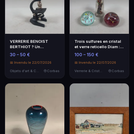
VERRERIE BENOIST
Trois sulfures en cristal
BERTHIOT ? Un
et verre reticello Diam :
microscope monoculaire
8, 9 cm …
30 – 50 €
100 – 150 €
de voy…
📅 Invendu le 22/07/2026
📅 Invendu le 22/07/2026
Objets d'art & Curiosités
Corbas
Verrerie & Cristallerie
Corbas