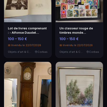
Lot de livres comprenant
Un classeur rouge de
: - Alfonse Daudet
timbres monde
l'Arlesienne ill…
modernes (en l'état) Lot
100 – 150 €
100 – 150 €
…
📅 Invendu le 22/07/2026
📅 Invendu le 22/07/2026
Objets d'art & Curiosités
Corbas
Objets d'art & Curiosités
Corbas