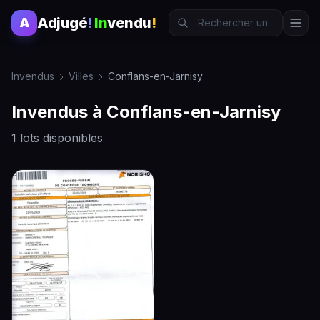
Adjugé
!
In
vendu
!
A
Invendus
Villes
Conflans-en-Jarnisy
Invendus à Conflans-en-Jarnisy
1 lots disponibles