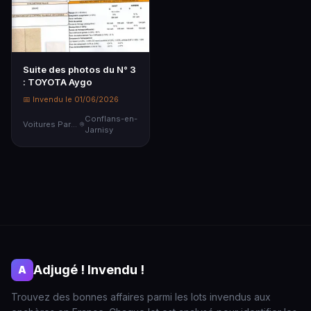
Suite des photos du N° 3
: TOYOTA Aygo
📅 Invendu le 01/06/2026
Conflans-en-
Voitures Particulières
Jarnisy
Adjugé ! Invendu !
A
Trouvez des bonnes affaires parmi les lots invendus aux