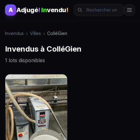
Adjugé
!
In
vendu
!
A
Invendus
Villes
ColléGien
Invendus à ColléGien
1 lots disponibles