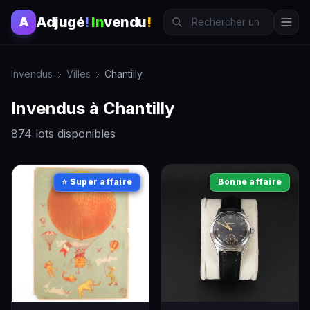
Adjugé
!
In
vendu
!
A
Invendus
Villes
Chantilly
Invendus à Chantilly
874 lots disponibles
⭐ Super affaire
Bonne affaire