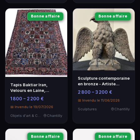
Bonne affaire
Bonne affaire
Sculpture contemporaine
en bronze - Artiste
Tapis Baktiar Iran,
reconnu - Époque
Velours en Laine,
2 800 – 3 200 €
moderne
515x320cm, Milieu XXe
1 800 – 2 200 €
📅 Invendu le 11/06/2026
📅 Invendu le 19/07/2026
Sculptures
Chantilly
Objets d'art & Curiosités
Chantilly
Bonne affaire
Bonne affaire