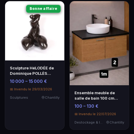
Bonne affaire
Sculpture HéLODÉE de
Dominique POLLÈS
(1945) - Art Moderne
10 000 – 15 000 €
📅 Invendu le 29/03/2026
Ensemble meuble de
Sculptures
Chantilly
salle de bain 100 cm
OSKAB – Chêne Okra a…
100 – 130 €
📅 Invendu le 22/07/2026
Destockage & Invendus
Chantilly