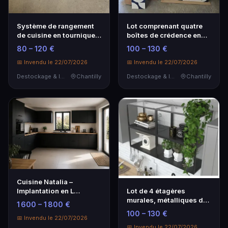
Système de rangement
Lot comprenant quatre
de cuisine en tourniquet,
boîtes de crédence en
OSKAB.
aluminium compos…
80 – 120 €
100 – 130 €
📅 Invendu le 22/07/2026
📅 Invendu le 22/07/2026
Destockage & Invendus
Chantilly
Destockage & Invendus
Chantilly
Cuisine Natalia –
Lot de 4 étagères
Implantation en L
murales, métalliques de
fonctionnelle
1 600 – 1 800 €
la marque OSKAB H3…
100 – 130 €
📅 Invendu le 22/07/2026
📅 Invendu le 22/07/2026