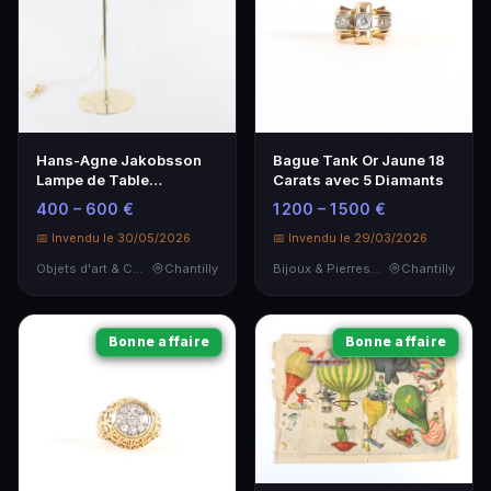
Hans-Agne Jakobsson
Bague Tank Or Jaune 18
Lampe de Table
Carats avec 5 Diamants
Modulable B231
400 – 600 €
1 200 – 1 500 €
📅 Invendu le 30/05/2026
📅 Invendu le 29/03/2026
Objets d'art & Curiosités
Chantilly
Bijoux & Pierres Précieuses
Chantilly
Bonne affaire
Bonne affaire