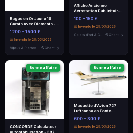
Affiche Ancienne
Aérostation Publicitaire
Lithographique - Art
100 – 150 €
Bague en Or Jaune 18
Décoratif
Carats avec Diamants -
📅 Invendu le 29/03/2026
Élégance et Brillance
1 200 – 1 500 €
Objets d'art & Curiosités
Chantilly
📅 Invendu le 29/03/2026
Bijoux & Pierres Précieuses
Chantilly
Bonne affaire
Bonne affaire
Maquette d'Avion 727
Lufthansa en Fonte
d'Aluminium - Objet de
600 – 800 €
Collection
CONCORDE Calculateur
📅 Invendu le 29/03/2026
autostabilisation - 3878