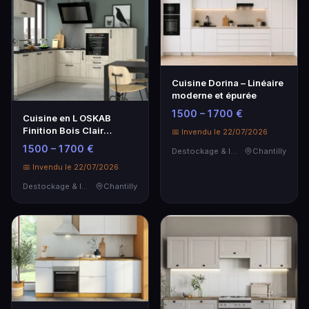
Cuisine Dorina – Linéaire
moderne et épurée
1 500 – 1 700 €
Cuisine en L OSKAB
Finition Bois Clair
📅 Invendu le 22/07/2026
Structuré
1 500 – 1 700 €
Destockage & Invendus
Chantilly
📅 Invendu le 22/07/2026
Destockage & Invendus
Chantilly