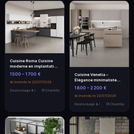
Cuisine Roma Cuisine
moderne en implantation
linéaire 5,5 m
1 500 – 1 700 €
Cuisine Venetia –
Élégance minimaliste
📅 Invendu le 22/07/2026
avec îlot central
1 800 – 2 200 €
Destockage & Invendus
Chantilly
📅 Invendu le 22/07/2026
Destockage & Invendus
Chantilly