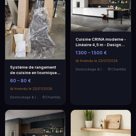
Cuisine CRINA moderne -
Linéaire 4,5 m - Design
contemporain
1 300 – 1 500 €
📅 Invendu le 22/07/2026
Système de rangement
Destockage & Invendus
Chantilly
de cuisine en tourniquet,
OSKAB.
60 – 80 €
📅 Invendu le 22/07/2026
Destockage & Invendus
Chantilly