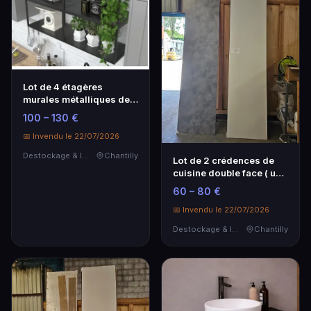
Lot de 4 étagères
murales métalliques de
la marque OSKAB H35…
100 – 130 €
📅 Invendu le 22/07/2026
Destockage & Invendus
Chantilly
Lot de 2 crédences de
cuisine double face ( un
coté blanc et…
60 – 80 €
📅 Invendu le 22/07/2026
Destockage & Invendus
Chantilly