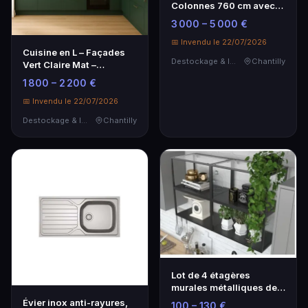
Colonnes 760 cm avec
îlot 280 cm
3 000 – 5 000 €
📅 Invendu le 22/07/2026
Cuisine en L – Façades
Destockage & Invendus
Chantilly
Vert Claire Mat –
Élégance et Modernité
1 800 – 2 200 €
📅 Invendu le 22/07/2026
Destockage & Invendus
Chantilly
Lot de 4 étagères
murales métalliques de
la marque OSKAB H35…
Évier inox anti-rayures,
100 – 130 €