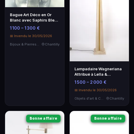
Bague Art Déco en Or
Blanc avec Saphirs Bleus
et Roses
1 100 – 1 300 €
📅 Invendu le 30/05/2026
Bijoux & Pierres Précieuses
Chantilly
Lampadaire Wagneriana
Attribué à Lella &
Massimo Vignelli -
1 500 – 2 000 €
Design Iconique
📅 Invendu le 30/05/2026
Objets d'art & Curiosités
Chantilly
Bonne affaire
Bonne affaire