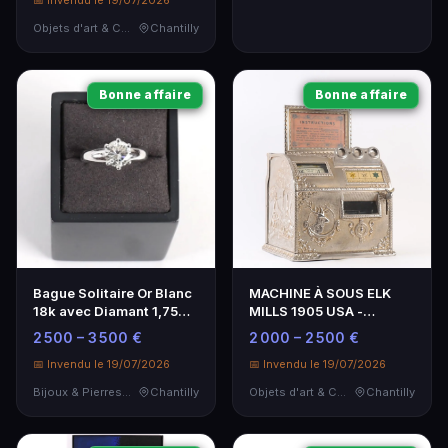
📅 Invendu le 19/07/2026
Objets d'art & Curiosités
Chantilly
Bonne affaire
Bonne affaire
Bague Solitaire Or Blanc
MACHINE À SOUS ELK
18k avec Diamant 1,75
MILLS 1905 USA -
Carat
Machine à sous en fonte
2 500 – 3 500 €
2 000 – 2 500 €
décor chasse
📅 Invendu le 19/07/2026
📅 Invendu le 19/07/2026
Bijoux & Pierres Précieuses
Chantilly
Objets d'art & Curiosités
Chantilly