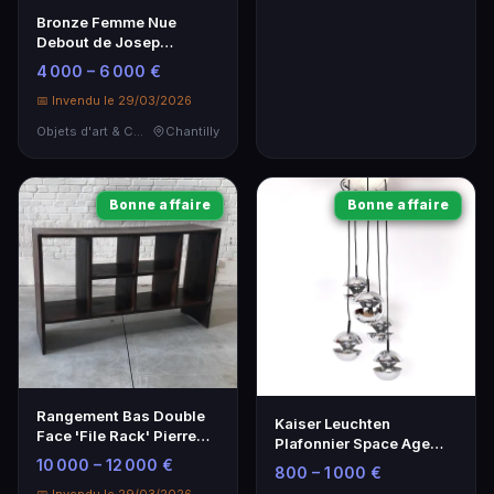
Bronze Femme Nue
Debout de Josep
Boucher - Œuvre d'Art
4 000 – 6 000 €
Importante
📅 Invendu le 29/03/2026
Objets d'art & Curiosités
Chantilly
Bonne affaire
Bonne affaire
Rangement Bas Double
Kaiser Leuchten
Face 'File Rack' Pierre
Plafonnier Space Age
Jeanneret - Design
1970 - Lampe de Salon
10 000 – 12 000 €
800 – 1 000 €
Vintage
Vintage