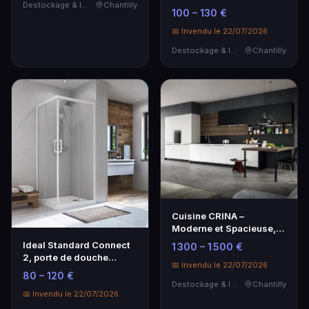
Destockage & Invendus
Chantilly
OSKAB.
100 – 130 €
📅 Invendu le 22/07/2026
Destockage & Invendus
Chantilly
Cuisine CRINA –
Moderne et Spacieuse,
Linéaire 4,5 ml
Ideal Standard Connect
1 300 – 1 500 €
2, porte de douche
📅 Invendu le 22/07/2026
coulissante, deux …
80 – 120 €
Destockage & Invendus
Chantilly
📅 Invendu le 22/07/2026