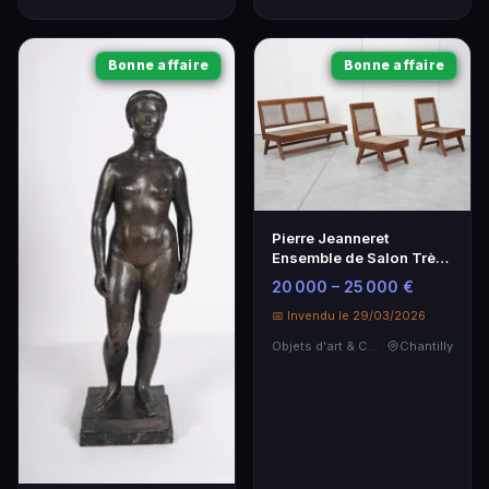
Bonne affaire
Bonne affaire
Pierre Jeanneret
Ensemble de Salon Très
Rare - Design Vintage
20 000 – 25 000 €
📅 Invendu le 29/03/2026
Objets d'art & Curiosités
Chantilly