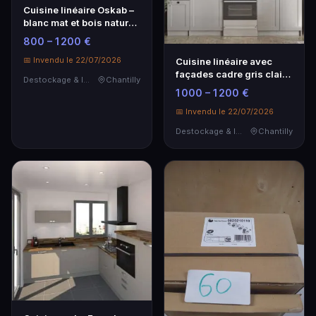
Cuisine linéaire Oskab –
blanc mat et bois naturel,
design moderne
800 – 1 200 €
📅 Invendu le 22/07/2026
Cuisine linéaire avec
façades cadre gris clair –
Destockage & Invendus
Chantilly
Style classique
1 000 – 1 200 €
📅 Invendu le 22/07/2026
Destockage & Invendus
Chantilly