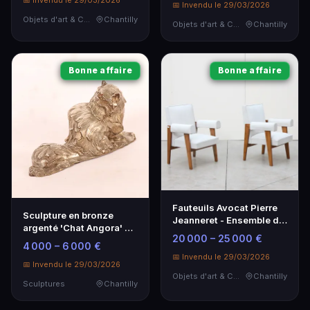
📅 Invendu le 29/03/2026
📅 Invendu le 29/03/2026
Objets d'art & Curiosités
Chantilly
Objets d'art & Curiosités
Chantilly
Bonne affaire
Bonne affaire
Fauteuils Avocat Pierre
Sculpture en bronze
Jeanneret - Ensemble de
argenté 'Chat Angora' de
Deux Pièces Rares
20 000 – 25 000 €
José Maria Davi
4 000 – 6 000 €
📅 Invendu le 29/03/2026
📅 Invendu le 29/03/2026
Objets d'art & Curiosités
Chantilly
Sculptures
Chantilly