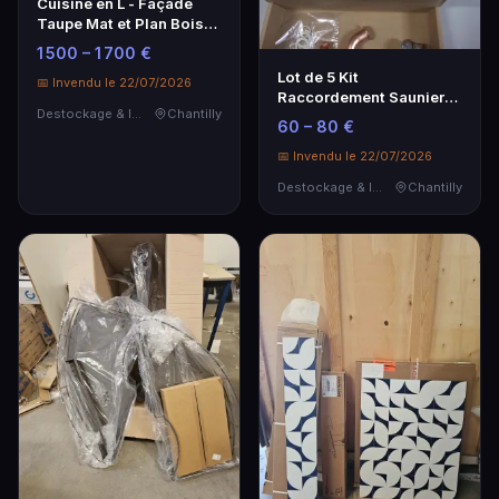
Cuisine en L - Façade
Taupe Mat et Plan Bois
Foncé, Marque O
1 500 – 1 700 €
Lot de 5 Kit
📅 Invendu le 22/07/2026
Raccordement Saunier
Destockage & Invendus
Chantilly
Duval – coudes cuivre +
60 – 80 €
ra…
📅 Invendu le 22/07/2026
Destockage & Invendus
Chantilly