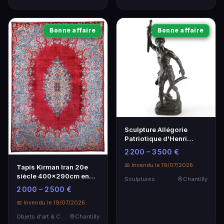
Bonne affaire
Bonne affaire
Sculpture Allégorie
Patriotique d'Henri
Désiré Gauquié - Bronze
2 200 – 3 500 €
87 cm
📅 Invendu le 19/07/2026
Tapis Kirman Iran 20e
siècle 400x290cm en
Sculptures
Chantilly
velours de laine
2 000 – 2 500 €
📅 Invendu le 19/07/2026
Objets d'art & Curiosités
Chantilly