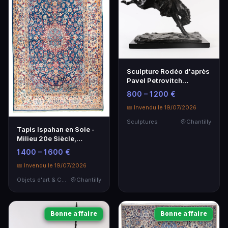
Sculpture Rodéo d'après
Pavel Petrovitch
Trubetskoy - Bronze
800 – 1 200 €
1933
📅 Invendu le 19/07/2026
Sculptures
Chantilly
Tapis Ispahan en Soie -
Milieu 20e Siècle,
212x153cm
1 400 – 1 600 €
📅 Invendu le 19/07/2026
Objets d'art & Curiosités
Chantilly
Bonne affaire
Bonne affaire