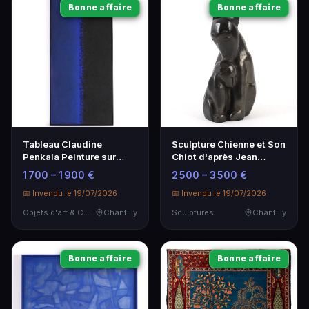
Bonne affaire
Bonne affaire
Tableau Claudine
Sculpture Chienne et Son
Penkala Peinture sur
Chiot d'après Jean
toile 130x60 cm
Lambert-Rucki - Bronze
1 700 – 1 900 €
2 500 – 3 500 €
1994
📅 Invendu le 19/07/2026
📅 Invendu le 19/07/2026
Objets d'art & Curiosités
Chantilly
Sculptures
Chantilly
Bonne affaire
Bonne affaire