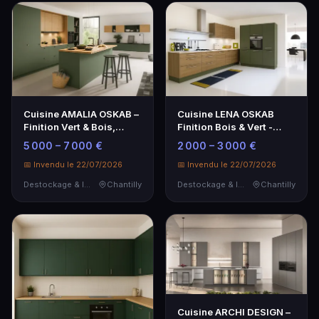
Cuisine AMALIA OSKAB –
Cuisine LENA OSKAB
Finition Vert & Bois,
Finition Bois & Vert -
Design Moderne
Élégance et
5 000 – 7 000 €
2 000 – 3 000 €
Fonctionnalité
📅 Invendu le 22/07/2026
📅 Invendu le 22/07/2026
Destockage & Invendus
Chantilly
Destockage & Invendus
Chantilly
Cuisine ARCHI DESIGN –