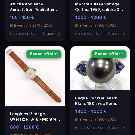
Affiche Ancienne
Montre suisse vintage
Aérostation Publicitaire
Certina 1950, calibre 321,
Lithographique - Art
élégante
100 – 150 €
1 000 – 1 200 €
Décoratif
📅 Invendu le 29/03/2026
📅 Invendu le 19/07/2026
Objets d'art & Curiosités
Chantilly
Objets d'art & Curiosités
Chantilly
Bonne affaire
Bonne affaire
Bague Cocktail en Or
Blanc 18K avec Perle
Grise, Saphirs et
1 400 – 1 600 €
Longines Vintage
Diamants
Oversize 1948 - Montre
📅 Invendu le 19/07/2026
Acier Inoxydable
800 – 1 200 €
Bijoux & Pierres Précieuses
Chantilly