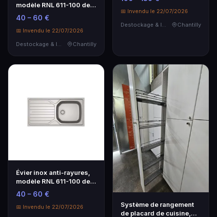
modèle RNL 611-100 de
📅 Invendu le 22/07/2026
la marque FRA…
40 – 60 €
Destockage & Invendus
Chantilly
📅 Invendu le 22/07/2026
Destockage & Invendus
Chantilly
Évier inox anti-rayures,
modèle RNL 611-100 de
la marque FRA…
40 – 60 €
Système de rangement
📅 Invendu le 22/07/2026
de placard de cuisine,