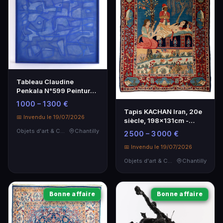
Tableau Claudine
Penkala N°599 Peinture
sur toile 100x81 cm
1 000 – 1 300 €
Tapis KACHAN Iran, 20e
📅 Invendu le 19/07/2026
siècle, 198x131cm -
Époque du Shah
Objets d'art & Curiosités
Chantilly
2 500 – 3 000 €
📅 Invendu le 19/07/2026
Objets d'art & Curiosités
Chantilly
Bonne affaire
Bonne affaire