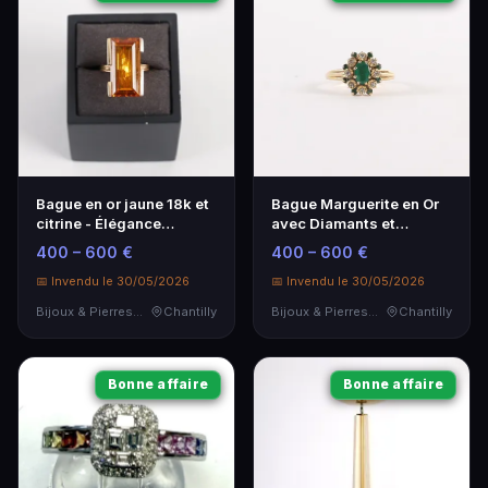
Bague en or jaune 18k et
Bague Marguerite en Or
citrine - Élégance
avec Diamants et
intemporelle
Émeraudes
400 – 600 €
400 – 600 €
📅 Invendu le 30/05/2026
📅 Invendu le 30/05/2026
Bijoux & Pierres Précieuses
Chantilly
Bijoux & Pierres Précieuses
Chantilly
Bonne affaire
Bonne affaire