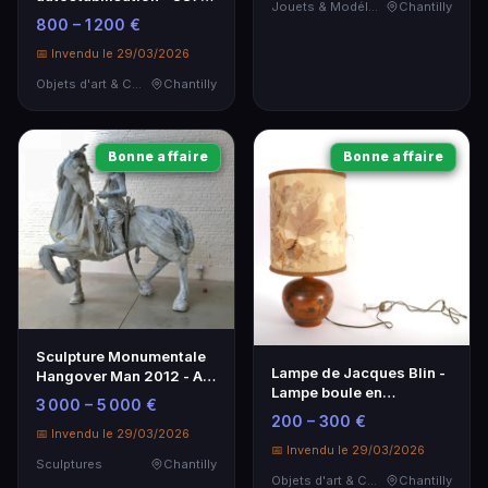
Jouets & Modélisme
Chantilly
heures de vol
800 – 1 200 €
📅 Invendu le 29/03/2026
Objets d'art & Curiosités
Chantilly
Bonne affaire
Bonne affaire
Sculpture Monumentale
Lampe de Jacques Blin -
Hangover Man 2012 - Art
Lampe boule en
Contemporain
3 000 – 5 000 €
céramique des années
200 – 300 €
90
📅 Invendu le 29/03/2026
📅 Invendu le 29/03/2026
Sculptures
Chantilly
Objets d'art & Curiosités
Chantilly