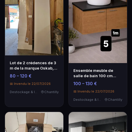
Lot de 2 crédences de 3
m de la marque Oskab,
Ensemble meuble de
couleur blanch…
salle de bain 100 cm
80 – 120 €
OSKAB – Chêne Okra a…
100 – 130 €
📅 Invendu le 22/07/2026
📅 Invendu le 22/07/2026
Destockage & Invendus
Chantilly
Destockage & Invendus
Chantilly