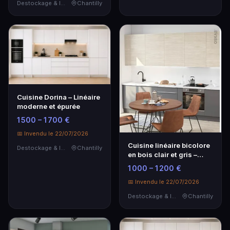
Destockage & Invendus
Chantilly
Cuisine Dorina – Linéaire
moderne et épurée
1 500 – 1 700 €
📅 Invendu le 22/07/2026
Cuisine linéaire bicolore
Destockage & Invendus
Chantilly
en bois clair et gris –
Élégance moderne
1 000 – 1 200 €
📅 Invendu le 22/07/2026
Destockage & Invendus
Chantilly