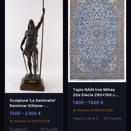
Tapis NAÏN Iran Milieu
20e Siècle 280x169 cm
Velours en Laine
Sculpture 'La Sentinelle'
1 400 – 1 600 €
Reinitzer XIXème -
📅 Invendu le 19/07/2026
Bronze Patiné 110 cm
1 500 – 2 000 €
Objets d'art & Curiosités
Chantilly
📅 Invendu le 19/07/2026
Sculptures
Chantilly