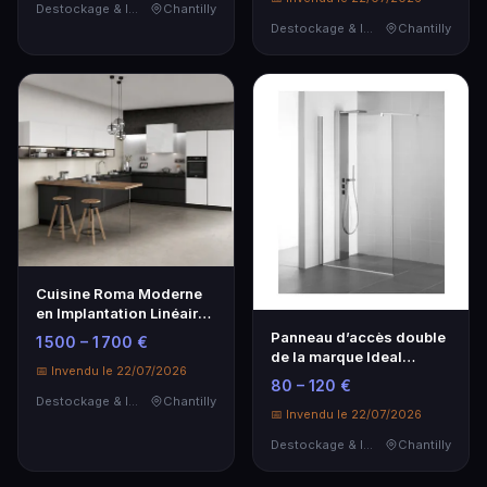
Destockage & Invendus
Chantilly
Destockage & Invendus
Chantilly
Cuisine Roma Moderne
en Implantation Linéaire -
5,5m de Longueur
Panneau d’accès double
1 500 – 1 700 €
de la marque Ideal
📅 Invendu le 22/07/2026
Stadard conçu pour…
80 – 120 €
Destockage & Invendus
Chantilly
📅 Invendu le 22/07/2026
Destockage & Invendus
Chantilly