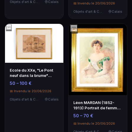
Objets d'art & Curiosités
Calais
📅 Invendu le 20/06/2026
Objets d'art & Curiosités
Calais
Ecole du XXe, "Le Pont
neuf dans la brume"
Dessin au crayon …
50 – 100 €
📅 Invendu le 20/06/2026
Objets d'art & Curiosités
Calais
Léon MARDAN (1852-
1913) Portrait de femme
Aquarelle Signée e…
50 – 70 €
📅 Invendu le 20/06/2026
Objets d'art & Curiosités
Calais