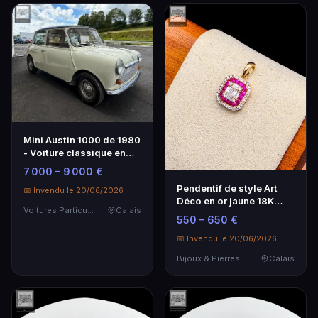
Mini Austin 1000 de 1980
- Voiture classique en
bon état
7 000 – 9 000 €
Pendentif de style Art
📅 Invendu le 20/06/2026
Déco en or jaune 18K
Voitures Particulières
Calais
750/°°° orné de …
550 – 650 €
📅 Invendu le 20/06/2026
Bijoux & Pierres Précieuses
Calais