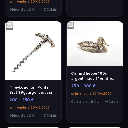
📅 Invendu le 20/06/2026
Objets d'art & Curiosités
Calais
Canard huppé 100g
argent massif 1er titre
poinçon Minerve 6 …
250 – 300 €
Tire-bouchon, Poids
Brut 89g, argent massif
📅 Invendu le 20/06/2026
1°titre poinçon …
200 – 250 €
Objets d'art & Curiosités
Calais
📅 Invendu le 20/06/2026
Objets d'art & Curiosités
Calais