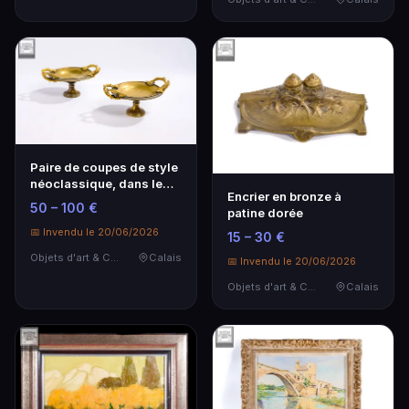
Paire de coupes de style
néoclassique, dans le
Encrier en bronze à
goût de l'Ant…
50 – 100 €
patine dorée
📅 Invendu le 20/06/2026
15 – 30 €
Objets d'art & Curiosités
Calais
📅 Invendu le 20/06/2026
Objets d'art & Curiosités
Calais