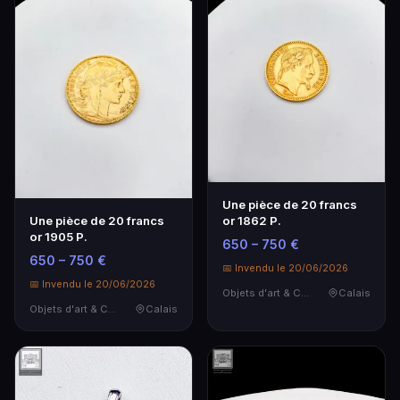
Une pièce de 20 francs
or 1862 P.
Une pièce de 20 francs
or 1905 P.
650 – 750 €
650 – 750 €
📅 Invendu le 20/06/2026
📅 Invendu le 20/06/2026
Objets d'art & Curiosités
Calais
Objets d'art & Curiosités
Calais