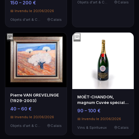
150 – 200 €
Objets d'art & Curiosités
Calais
📅 Invendu le 20/06/2026
Objets d'art & Curiosités
Calais
Pierre VAN GREVELINGE
MOËT-CHANDON,
(1929-2003)
magnum Cuvée spéciale
de 2023 - Couronnement
40 – 60 €
90 – 100 €
d…
📅 Invendu le 20/06/2026
📅 Invendu le 20/06/2026
Objets d'art & Curiosités
Calais
Vins & Spiritueux
Calais