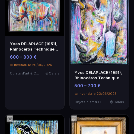
Yves DELAPLACE (1951),
Rhinocéros Technique
mixte sur toile …
600 – 800 €
📅 Invendu le 20/06/2026
Yves DELAPLACE (1951),
Objets d'art & Curiosités
Calais
Rhinocéros Technique
mixte sur pannea…
500 – 700 €
📅 Invendu le 20/06/2026
Objets d'art & Curiosités
Calais