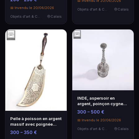
📅 Invendu le 20/06/2026
📅 Invendu le 20/06/2026
Objets d'art & Curiosités
Calais
Objets d'art & Curiosités
Calais
INDE, aspersoir en
argent, poinçon cygne
sur la base, richem…
300 – 500 €
Pelle à poisson en argent
📅 Invendu le 20/06/2026
massif avec poignée
Objets d'art & Curiosités
Calais
bois poids net…
300 – 350 €