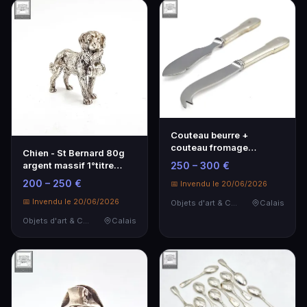
Couteau beurre +
couteau fromage
Chien - St Bernard 80g
manche argent massif 1
250 – 300 €
argent massif 1°titre
°tit…
poinçon Minerve…
200 – 250 €
📅 Invendu le 20/06/2026
📅 Invendu le 20/06/2026
Objets d'art & Curiosités
Calais
Objets d'art & Curiosités
Calais