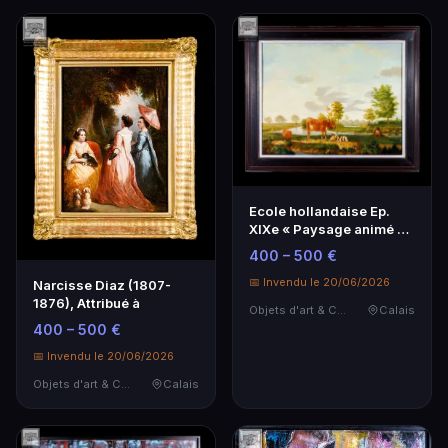
Ecole hollandaise Ep.
XIXe « Paysage animé de
vaches et d'un…
400 – 500 €
📅 Invendu le 20/06/2026
Narcisse Diaz (1807-
1876), Attribué à
Objets d'art & Curiosités
Calais
400 – 500 €
📅 Invendu le 20/06/2026
Objets d'art & Curiosités
Calais