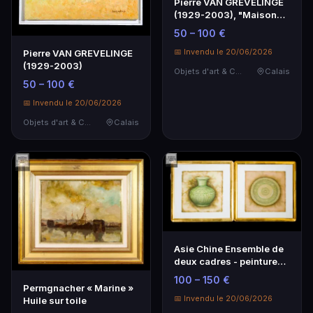
Pierre VAN GREVELINGE
(1929-2003), "Maisons
aux toits rouges…
50 – 100 €
📅 Invendu le 20/06/2026
Pierre VAN GREVELINGE
(1929-2003)
Objets d'art & Curiosités
Calais
50 – 100 €
📅 Invendu le 20/06/2026
Objets d'art & Curiosités
Calais
Asie Chine Ensemble de
deux cadres - peinture
sur papier rep…
100 – 150 €
Permgnacher « Marine »
📅 Invendu le 20/06/2026
Huile sur toile