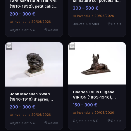
Miniature sur porcelaine
Ferdinand BARBEDIENNE
représentant …
(1810-1892), petit calice
300 – 500 €
en émail clo…
200 – 300 €
📅 Invendu le 20/06/2026
📅 Invendu le 20/06/2026
Jouets & Modélisme
Calais
Objets d'art & Curiosités
Calais
Charles Louis Eugène
John Macallan SWAN
VIRION (1865-1946),
(1846-1910) d'après,
d'après.
Sujet Panthère à pat…
150 – 300 €
200 – 300 €
📅 Invendu le 20/06/2026
📅 Invendu le 20/06/2026
Objets d'art & Curiosités
Calais
Objets d'art & Curiosités
Calais