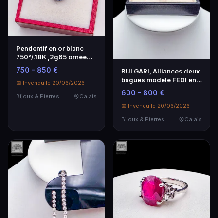
Pendentif en or blanc
750°/.18K ,2g65 ornée
d'une importante…
750 – 850 €
BULGARI, Alliances deux
bagues modèle FEDI en
📅 Invendu le 20/06/2026
platine 900/°°…
600 – 800 €
Bijoux & Pierres Précieuses
Calais
📅 Invendu le 20/06/2026
Bijoux & Pierres Précieuses
Calais