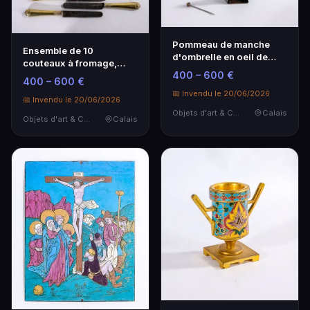
Pommeau de manche
Ensemble de 10
d'ombrelle en oeil de
couteaux à fromage,
tigre, gravé d'un pr…
400 – 600 €
manches en vermeille et
400 – 600 €
l…
📅 Invendu le 20/06/2026
📅 Invendu le 20/06/2026
Objets d'art & Curiosités
Calais
Objets d'art & Curiosités
Calais