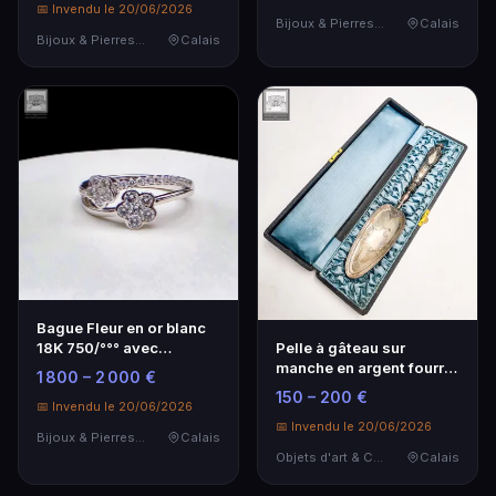
📅 Invendu le 20/06/2026
Bijoux & Pierres Précieuses
Calais
Bijoux & Pierres Précieuses
Calais
Bague Fleur en or blanc
18K 750/°°° avec
Pelle à gâteau sur
diamants - Élégance
manche en argent fourré
1 800 – 2 000 €
intemporelle
Poids brut: 100g …
150 – 200 €
📅 Invendu le 20/06/2026
📅 Invendu le 20/06/2026
Bijoux & Pierres Précieuses
Calais
Objets d'art & Curiosités
Calais