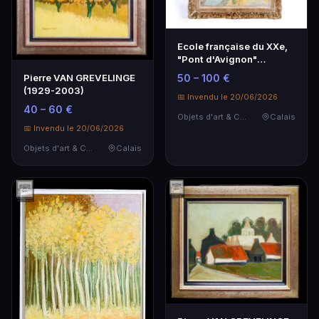
Ecole française du XXe,
"Pont d'Avignon"
aquarelle sur papie…
50 – 100 €
Pierre VAN GREVELINGE
(1929-2003)
📅 Invendu le 20/06/2026
40 – 60 €
Objets d'art & Curiosités
Calais
📅 Invendu le 20/06/2026
Objets d'art & Curiosités
Calais