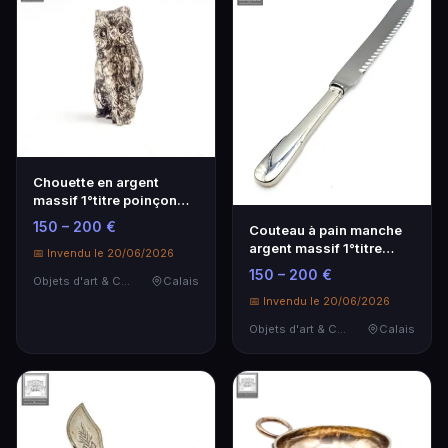
Chouette en argent
massif 1°titre poinçon
Minerve poids: 60g…
150 – 200 €
Couteau à pain manche
argent massif 1°titre
📅 Invendu le 20/06/2026
poinçon Minerve …
150 – 200 €
Objets d'art & Curiosités
Calais
📅 Invendu le 20/06/2026
Objets d'art & Curiosités
Calais