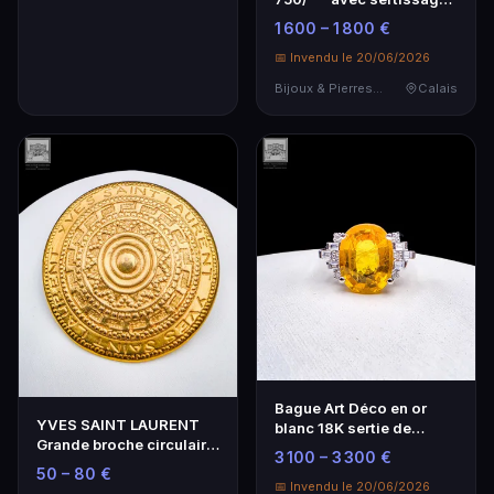
élégant
1 600 – 1 800 €
📅 Invendu le 20/06/2026
Bijoux & Pierres Précieuses
Calais
Bague Art Déco en or
YVES SAINT LAURENT
blanc 18K sertie de
Grande broche circulaire
pierres précieuses
3 100 – 3 300 €
en métal doré mo…
50 – 80 €
📅 Invendu le 20/06/2026