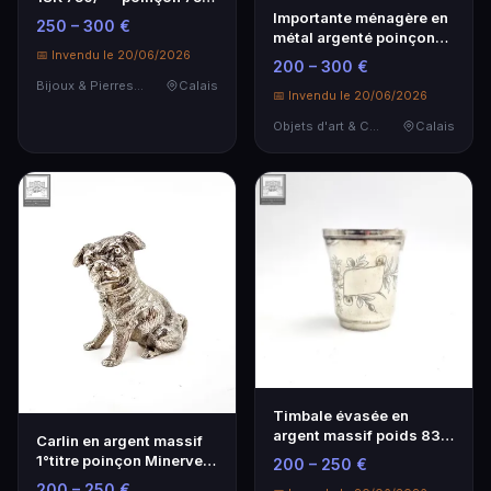
sertie d'u…
Importante ménagère en
250 – 300 €
métal argenté poinçon
📅 Invendu le 20/06/2026
100, comprenant…
200 – 300 €
Bijoux & Pierres Précieuses
Calais
📅 Invendu le 20/06/2026
Objets d'art & Curiosités
Calais
Timbale évasée en
argent massif poids 83g
Carlin en argent massif
poinçon Minerve 1°…
1°titre poinçon Minerve
200 – 250 €
poids: 75g .
200 – 250 €