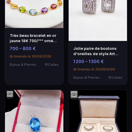
Très beau bracelet en or
jaune 18K 750/°°° ornée
de topazes,…
700 – 800 €
Jolie paire de boutons
d'oreilles de style Art
📅 Invendu le 20/06/2026
Déco en or bl…
1 200 – 1 300 €
Bijoux & Pierres Précieuses
Calais
📅 Invendu le 20/06/2026
Bijoux & Pierres Précieuses
Calais