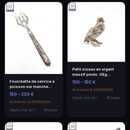
Petit oiseau en argent
massif poids: 38g
poinçon Minerve 1°t…
Fourchette de service à
100 – 150 €
poisson sur manche
📅 Invendu le 20/06/2026
argent massif 1°t…
150 – 200 €
Objets d'art & Curiosités
Calais
📅 Invendu le 20/06/2026
Objets d'art & Curiosités
Calais