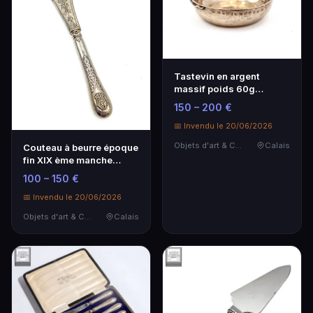
Tastevin en argent
massif poids 60g
époque Restauration
150 – 200 €
Poin…
📅 Invendu le 20/06/2026
Objets d'art & Curiosités
Calais
Couteau à beurre époque
fin XIX ème manche
argent massif poi…
100 – 150 €
📅 Invendu le 20/06/2026
Objets d'art & Curiosités
Calais