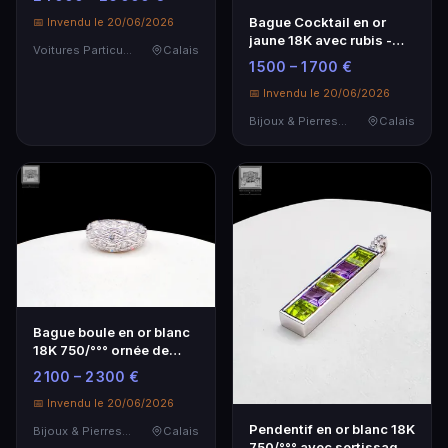
Bague Cocktail en or
📅 Invendu le 20/06/2026
jaune 18K avec rubis -
Voitures Particulières
Calais
Élégance intemporelle
1 500 – 1 700 €
📅 Invendu le 20/06/2026
Bijoux & Pierres Précieuses
Calais
Bague boule en or blanc
18K 750/°°° ornée de
diamants
2 100 – 2 300 €
📅 Invendu le 20/06/2026
Pendentif en or blanc 18K
Bijoux & Pierres Précieuses
Calais
750/°°° avec sertissage