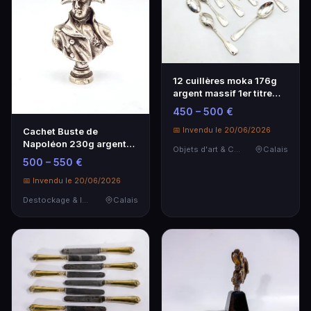
12 cuillères moka 176g
argent massif 1er titre
poinçon Miner…
450 – 500 €
📅 Invendu le 20/06/2026
Cachet Buste de
Napoléon 230g argent
Objets d'art & Curiosités
Calais
massif Poinçon Minerve
500 – 550 €
…
📅 Invendu le 20/06/2026
Destockage & Invendus
Calais