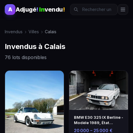
Adjugé
!
In
vendu
!
A
Invendus
Villes
Calais
Invendus à Calais
76 lots disponibles
BMW E30 325 IX Berline -
Modèle 1989, État
Exceptionnel
20 000 – 25 000 €