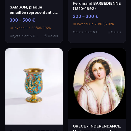
Ferdinand BARBEDIENNE
SAMSON, plaque
(1810-1892)
émaillée représentant un
200 – 300 €
Christ en croix, Dim…
300 – 500 €
📅 Invendu le 20/06/2026
📅 Invendu le 20/06/2026
Objets d'art & Curiosités
Calais
Objets d'art & Curiosités
Calais
GRECE - INDEPENDANCE,