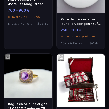
d'oreilles Marguerites en
or blanc 18K 750/…
700 – 900 €
📅 Invendu le 20/06/2026
Paire de créoles en or
jaune 18K poinçon 750/°°
Bijoux & Pierres Précieuses
Calais
° Diam.
250 – 300 €
📅 Invendu le 20/06/2026
Bijoux & Pierres Précieuses
Calais
Bague en or jaune et gris
18K 750/°°° poinçon 750