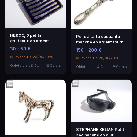
HE&CO, 6 petits
Pelle à tarte coupante
couteaux en argent
manche en argent fourré
fourré Poinçon au Lion
poids brut: 1…
30 – 50 €
150 – 200 €
pa…
📅 Invendu le 20/06/2026
📅 Invendu le 20/06/2026
Objets d'art & Curiosités
Calais
Objets d'art & Curiosités
Calais
STEPHANE KELIAN Petit
sac banane en cuir