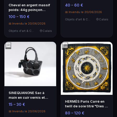
grainé noir
Cheval en argent massif
40 – 60 €
poids: 44g poinçon
📅 Invendu le 20/06/2026
Minerve 1°titre 5…
100 – 150 €
Objets d'art & Curiosités
Calais
📅 Invendu le 20/06/2026
Objets d'art & Curiosités
Calais
SINEQUANONE Sac à
main en cuir vernis et
HERMÈS Paris Carré en
toile Porte oreille…
15 – 30 €
twill de soie titré "Dies et
Hore" d'a…
📅 Invendu le 20/06/2026
80 – 120 €