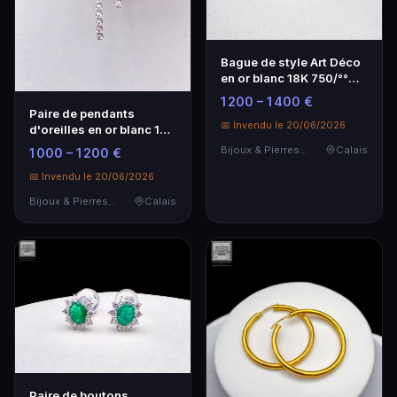
Bague de style Art Déco
en or blanc 18K 750/°°
°ornée d'un Ru…
1 200 – 1 400 €
Paire de pendants
📅 Invendu le 20/06/2026
d'oreilles en or blanc 18K
750/°°° ornée d…
Bijoux & Pierres Précieuses
Calais
1 000 – 1 200 €
📅 Invendu le 20/06/2026
Bijoux & Pierres Précieuses
Calais
Paire de boutons