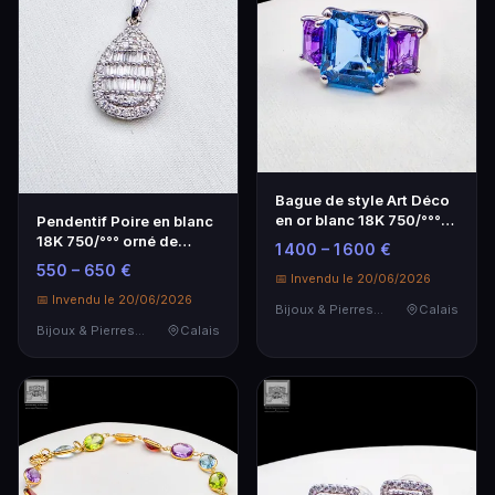
Bague de style Art Déco
en or blanc 18K 750/°°°
Pendentif Poire en blanc
ornée d'une …
18K 750/°°° orné de
1 400 – 1 600 €
diamants taille…
550 – 650 €
📅 Invendu le 20/06/2026
📅 Invendu le 20/06/2026
Bijoux & Pierres Précieuses
Calais
Bijoux & Pierres Précieuses
Calais