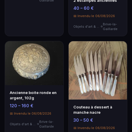
2 estampes anciennes
Gaillarde
40 – 60 €
📅 Invendu le 06/08/2026
Brive-la-
Objets d'art & Curiosités
Gaillarde
Ancienne boite ronde en
argent, 102g
120 – 160 €
Couteau à dessert à
manche nacre
📅 Invendu le 06/08/2026
30 – 50 €
Brive-la-
Objets d'art & Curiosités
Gaillarde
📅 Invendu le 06/08/2026