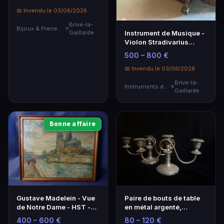
📅 Invendu le 03/06/2026
Brive-la-
Bijoux & Pierres Précieuses
Instrument de Musique -
Gaillarde
Violon Stradivarius
Réplique - Qualité
500 – 800 €
Artisanale
📅 Invendu le 03/06/2026
Brive-la-
Instruments de Musique
Gaillarde
Bonne affaire
Gustave Madelein - Vue
Paire de bouts de table
de Notre Dame - HST -
en métal argenté,
SBG - 65 cm
orfèvrerie du Laos…
400 – 600 €
80 – 120 €