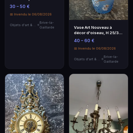
30 – 50 €
📅 Invendu le 06/08/2026
Brive-la-
Objets d'art & Curiosités
Vase Art Nouveau à
Gaillarde
décor d'oiseau, H 25/30
à vue
40 – 60 €
📅 Invendu le 06/08/2026
Brive-la-
Objets d'art & Curiosités
Gaillarde