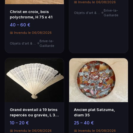
📅 Invendu le 06/08/2026
Brive-la-
Christ en croix, bois
Objets d'art & Curiosités
Gaillarde
polychrome, H 75 x 41
40 – 60 €
📅 Invendu le 06/08/2026
Brive-la-
Objets d'art & Curiosités
Gaillarde
Grand éventail à 19 brins
Ancien plat Satzuma,
repercés ou gravés, L 30,
diam 35
accident…
10 – 20 €
25 – 40 €
📅 Invendu le 06/08/2026
📅 Invendu le 06/08/2026