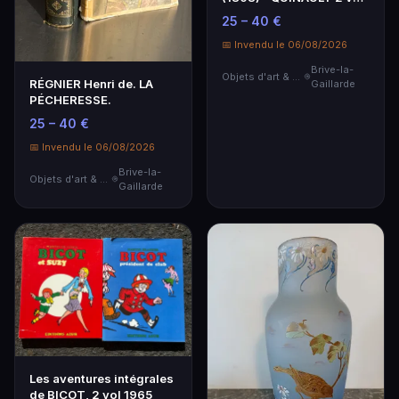
1821 - COLLIN D'H…
25 – 40 €
📅 Invendu le 06/08/2026
Brive-la-
Objets d'art & Curiosités
RÉGNIER Henri de. LA
Gaillarde
PÉCHERESSE.
25 – 40 €
📅 Invendu le 06/08/2026
Brive-la-
Objets d'art & Curiosités
Gaillarde
Les aventures intégrales
de BICOT, 2 vol 1965