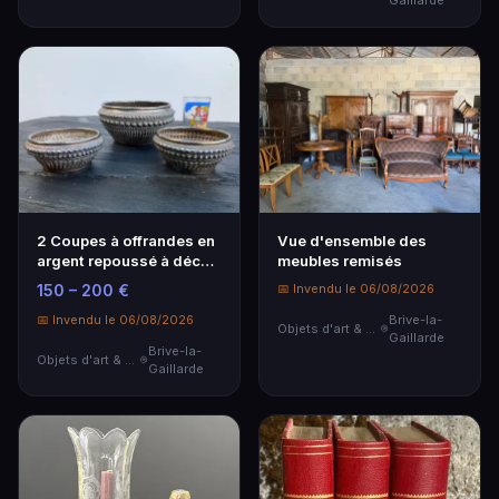
Gaillarde
2 Coupes à offrandes en
Vue d'ensemble des
argent repoussé à décor
meubles remisés
feuillagé et…
150 – 200 €
📅 Invendu le 06/08/2026
📅 Invendu le 06/08/2026
Brive-la-
Objets d'art & Curiosités
Gaillarde
Brive-la-
Objets d'art & Curiosités
Gaillarde