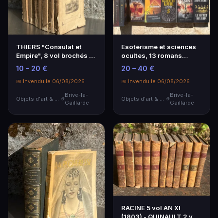
THIERS "Consulat et
Esotérisme et sciences
Empire", 8 vol brochés -
ocultes, 13 romans
1851, joint un …
actuels
10 – 20 €
20 – 40 €
📅 Invendu le 06/08/2026
📅 Invendu le 06/08/2026
Brive-la-
Brive-la-
Objets d'art & Curiosités
Objets d'art & Curiosités
Gaillarde
Gaillarde
RACINE 5 vol AN XI
(1803) - QUINAULT 2 vol