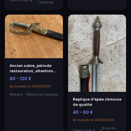
Objets d'art & Curiosités
Gaillarde
Ancien sabre, période
restauration, attention
fourreau collé !
80 – 120 €
📅 Invendu le 06/08/2026
Militaria
Brive-la-Gaillarde
Réplique d'épée chinoise
de qualité
40 – 60 €
📅 Invendu le 06/08/2026
Brive-la-
Objets d'art & Curiosités