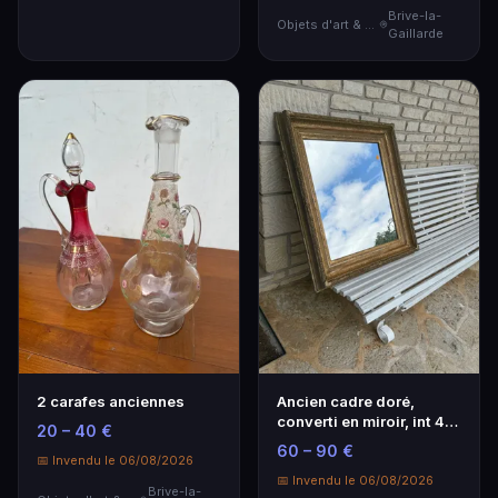
Brive-la-
Objets d'art & Curiosités
Gaillarde
2 carafes anciennes
Ancien cadre doré,
converti en miroir, int 46
20 – 40 €
x 55
60 – 90 €
📅 Invendu le 06/08/2026
📅 Invendu le 06/08/2026
Brive-la-