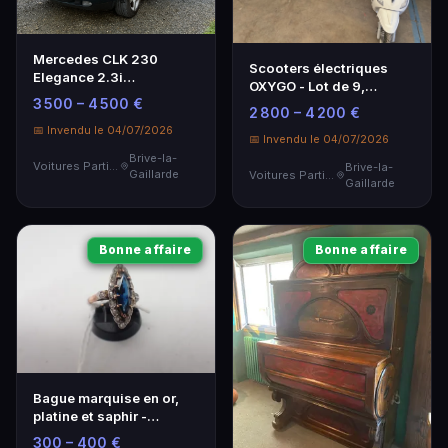
Mercedes CLK 230
Scooters électriques
Elegance 2.3i
OXYGO - Lot de 9,
Kompressor - Coupé de
3 500 – 4 500 €
équivalent 125cc et
2 800 – 4 200 €
1998 avec intérieur cuir
50cc, quasi neufs
📅 Invendu le 04/07/2026
📅 Invendu le 04/07/2026
Brive-la-
Voitures Particulières
Brive-la-
Gaillarde
Voitures Particulières
Gaillarde
Bonne affaire
Bonne affaire
Bague marquise en or,
platine et saphir -
Élégance intemporelle
300 – 400 €