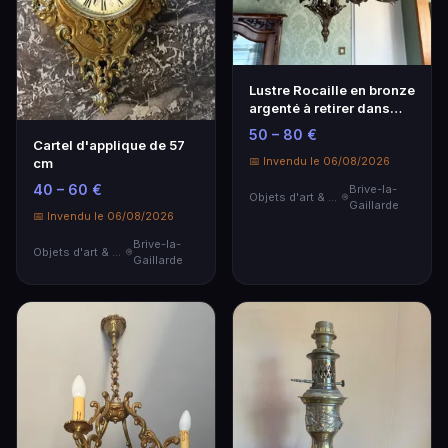
Lustre Rocaille en bronze
argenté à retirer dans
une résiden…
50 – 80 €
Cartel d'applique de 57
📅 Invendu le 06/08/2026
cm
40 – 60 €
Brive-la-
Objets d'art & Curiosités
Gaillarde
📅 Invendu le 06/08/2026
Brive-la-
Objets d'art & Curiosités
Gaillarde