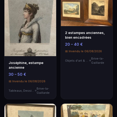
2 estampes anciennes,
bien encadrées
20 – 40 €
📅 Invendu le 06/08/2026
Brive-la-
Objets d'art & Curiosités
Joséphine, estampe
Gaillarde
ancienne
30 – 50 €
📅 Invendu le 06/08/2026
Brive-la-
Tableaux, Dessins & Estampes
Gaillarde