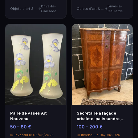
Brive-la-
Brive-la-
Objets d'art & Curiosités
Objets d'art & Curiosités
Gaillarde
Gaillarde
Paire de vases Art
Secrétaire à façade
Nouveau
arbalète, palissandre,
dessus de marbre,…
50 – 80 €
100 – 200 €
📅 Invendu le 06/08/2026
📅 Invendu le 06/08/2026