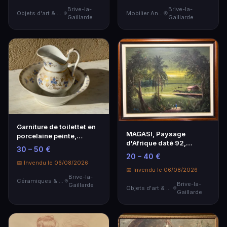
Brive-la-
Brive-la-
Objets d'art & Curiosités
Mobilier Ancien
Gaillarde
Gaillarde
Garniture de toilettet en
MAGASI, Paysage
porcelaine peinte,
d'Afrique daté 92,
seconde moitié …
30 – 50 €
grande peinture sur
20 – 40 €
toile…
📅 Invendu le 06/08/2026
📅 Invendu le 06/08/2026
Brive-la-
Céramiques & Porcelaine
Brive-la-
Gaillarde
Objets d'art & Curiosités
Gaillarde