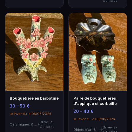
Gaillarde
Bouquetière en barbotine
Paire de bouquetières
d'applique et corbeille
30 – 50 €
20 – 40 €
📅 Invendu le 06/08/2026
📅 Invendu le 06/08/2026
Brive-la-
Céramiques & Porcelaine
Gaillarde
Brive-la-
Objets d'art & Curiosités