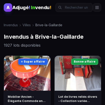
Adjugé
!
In
vendu
!
A
Invendus
Villes
Brive-la-Gaillarde
Invendus à Brive-la-Gaillarde
1927 lots disponibles
⭐ Super affaire
Bonne affaire
Mobilier Ancien -
Lot de livres reliés divers
Élégante Commode en
- Collection variée
Bois Massif - Style Louis
d'ouvrages