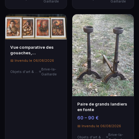
Gaillarde
Gaillarde
Vue comparative des
gouaches,
encadrements 69 x 53
📅 Invendu le 06/08/2026
Brive-la-
Objets d'art & Curiosités
Gaillarde
Paire de grands landiers
en fonte
60 – 90 €
📅 Invendu le 06/08/2026
Brive-la-
Objets d'art & Curiosités