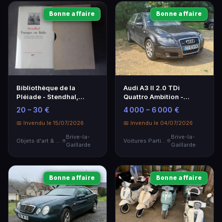
Bonne affaire
Bonne affaire
Bibliothèque de la
Audi A3 II 2.0 TDi
Pléiade - Stendhal,
Quattro Ambition -
Voyages en Italie
Coupé 170CV
20 – 30 €
4 000 – 6 000 €
📅 Invendu le 15/07/2026
📅 Invendu le 04/07/2026
Brive-la-
Brive-la-
Objets d'art & Curiosités
Voitures Particulières
Gaillarde
Gaillarde
Bonne affaire
Bonne affaire