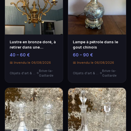
Lustre en bronze doré, à
Lampe à pétrole dans le
retirer dans une
gout chinois
résidence à Brive …
40 – 60 €
60 – 90 €
📅 Invendu le 06/08/2026
📅 Invendu le 06/08/2026
Brive-la-
Brive-la-
Objets d'art & Curiosités
Objets d'art & Curiosités
Gaillarde
Gaillarde