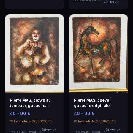
Gaillarde
Pierre MAS, clown au
Pierre MAS, cheval,
tambour, gouache
gouache originale
originale
40 – 60 €
40 – 60 €
📅 Invendu le 06/08/2026
📅 Invendu le 06/08/2026
Brive-la-
Brive-la-
Tableaux, Dessins & Estampes
Tableaux, Dessins & Estampes