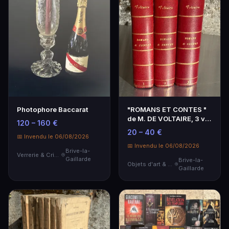
Photophore Baccarat
"ROMANS ET CONTES "
de M. DE VOLTAIRE, 3 vol
120 – 160 €
reliés en fac s…
20 – 40 €
📅 Invendu le 06/08/2026
📅 Invendu le 06/08/2026
Brive-la-
Verrerie & Cristallerie
Gaillarde
Brive-la-
Objets d'art & Curiosités
Gaillarde