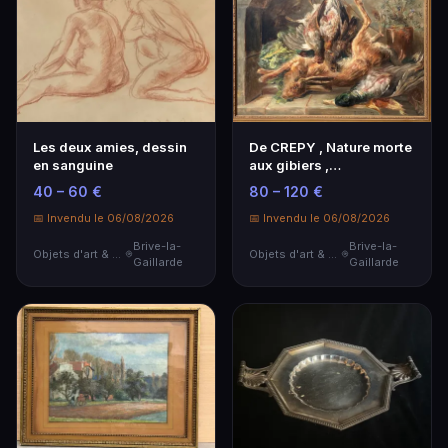
Les deux amies, dessin
De CREPY , Nature morte
en sanguine
aux gibiers ,
HSContreplaqué 54x76
40 – 60 €
80 – 120 €
📅 Invendu le 06/08/2026
📅 Invendu le 06/08/2026
Brive-la-
Brive-la-
Objets d'art & Curiosités
Objets d'art & Curiosités
Gaillarde
Gaillarde