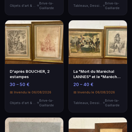
Brive-la-
Brive-la-
Objets d'art & Curiosités
Tableaux, Dessins & Estampes
Gaillarde
Gaillarde
D'après BOUCHER, 2
La "Mort du Maréchal
estampes
LANNES" et le "Maréchal
NEY", 2 estampe…
30 – 50 €
20 – 40 €
📅 Invendu le 06/08/2026
📅 Invendu le 06/08/2026
Brive-la-
Brive-la-
Objets d'art & Curiosités
Tableaux, Dessins & Estampes
Gaillarde
Gaillarde