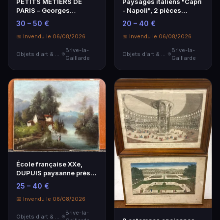
PETITS METIERS DE
Paysages italiens "Capri
PARIS – Georges
- Napoli", 2 pièces
TOURNON (1895-1961) /
encadrées, cadr…
30 – 50 €
20 – 40 €
2 Li…
📅 Invendu le 06/08/2026
📅 Invendu le 06/08/2026
Brive-la-
Brive-la-
Objets d'art & Curiosités
Objets d'art & Curiosités
Gaillarde
Gaillarde
École française XXe,
DUPUIS paysanne près
d'un moulin, HST 3…
25 – 40 €
📅 Invendu le 06/08/2026
Brive-la-
Objets d'art & Curiosités