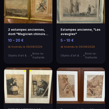
2 estampes anciennes,
Estampes ancienne, "Les
dont "Magicien chinois"
aveugles"
d'après Bouche…
10 – 20 €
5 – 10 €
📅 Invendu le 06/08/2026
📅 Invendu le 06/08/2026
Brive-la-
Brive-la-
Objets d'art & Curiosités
Objets d'art & Curiosités
Gaillarde
Gaillarde