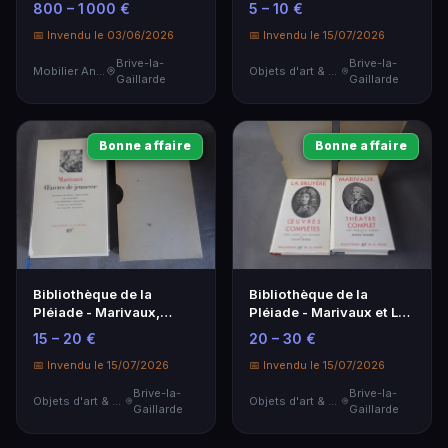
800 – 1 000 €
5 – 10 €
XV
📅 Invendu le 03/06/2026
📅 Invendu le 15/07/2026
Brive-la-
Brive-la-
Mobilier Ancien
Objets d'art & Curiosités
Gaillarde
Gaillarde
Bonne affaire
Bonne affaire
Bibliothèque de la
Bibliothèque de la
Pléiade - Marivaux,
Pléiade - Marivaux et La
Oeuvres de jeunesse
Bruyère - Édition
15 – 20 €
20 – 30 €
Classique
📅 Invendu le 15/07/2026
📅 Invendu le 15/07/2026
Brive-la-
Brive-la-
Objets d'art & Curiosités
Objets d'art & Curiosités
Gaillarde
Gaillarde