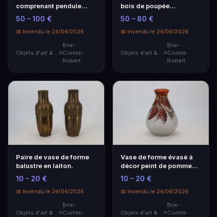
comprenant pendule
bois de poupée
(hauteur: 30 cm), b…
comprenant: miroir
50 – 100 €
50 – 80 €
psych…
📅 Invendu le 24/06/2026
📅 Invendu le 24/06/2026
Brie-
Brie-
Objets d'art & Curiosités
Comte-
Objets d'art & Curiosités
Comte-
Robert
Robert
Paire de vase de forme
Vase de forme évasé à
balustre en laiton.
décor peint de pommes
de pin.
10 – 20 €
10 – 20 €
📅 Invendu le 24/06/2026
📅 Invendu le 24/06/2026
Brie-
Brie-
Objets d'art & Curiosités
Comte-
Objets d'art & Curiosités
Comte-