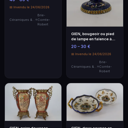
📅 Invendu le 24/06/2026
Brie-
Céramiques & Porcelaine
Comte-
Robert
GIEN, bougeoir ou pied
de lampe en faïence à
décor de la Ren…
20 – 30 €
📅 Invendu le 24/06/2026
Brie-
Céramiques & Porcelaine
Comte-
Robert