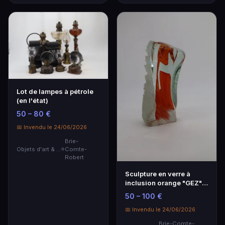
Lot de lampes à pétrole
(en l'état)
50 – 80 €
📅 Invendu le 24/06/2026
Brie-
Objets d'art & Curiosités
Comte-
Robert
Sculpture en verre à
inclusion orange "GEZ"
2004.
50 – 100 €
📅 Invendu le 24/06/2026
Brie-Comte-