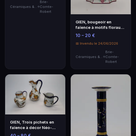
Brie-
Céramiques & Porcelaine
Comte-
Robert
GIEN, bougeoir en
faïence à motifs floraux
sur fond blanc et…
10 – 20 €
📅 Invendu le 24/06/2026
Brie-
Céramiques & Porcelaine
Comte-
Robert
GIEN, Trois pichets en
faïence à décor Néo-
Renaissance sur f…
40 – 80 €