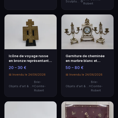
Sculptures
Robert
Icône de voyage russe
Garniture de cheminée
en bronze représentant
en marbre blanc et
la croix orthod…
bronze doré composé…
20 – 30 €
50 – 80 €
📅 Invendu le 24/06/2026
📅 Invendu le 24/06/2026
Brie-
Brie-
Objets d'art & Curiosités
Comte-
Objets d'art & Curiosités
Comte-
Robert
Robert