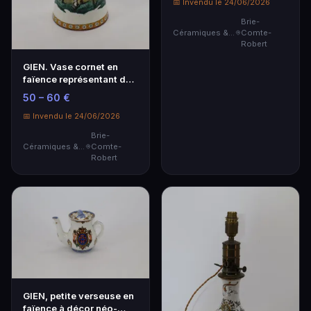
📅 Invendu le 24/06/2026
Brie-
Céramiques & Porcelaine
Comte-
Robert
GIEN. Vase cornet en
faïence représentant des
vieillards.
50 – 60 €
📅 Invendu le 24/06/2026
Brie-
Céramiques & Porcelaine
Comte-
Robert
GIEN, petite verseuse en
faïence à décor néo-