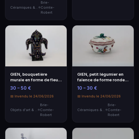
Brie-
Céramiques & Porcelaine
Comte-
Robert
GIEN, bouquetière
GIEN, petit légumier en
murale en forme de fleur
faïence de forme ronde,
de lys.
la prise du …
30 – 50 €
10 – 30 €
📅 Invendu le 24/06/2026
📅 Invendu le 24/06/2026
Brie-
Brie-
Objets d'art & Curiosités
Comte-
Céramiques & Porcelaine
Comte-
Robert
Robert