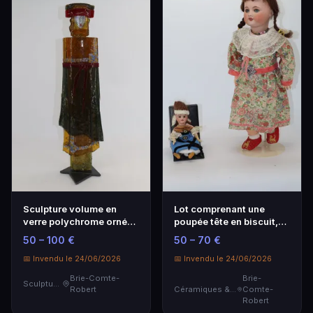
Sculpture volume en
Lot comprenant une
verre polychrome ornée
poupée tête en biscuit,
d'applique à chau…
yeux mobiles, bou…
50 – 100 €
50 – 70 €
📅 Invendu le 24/06/2026
📅 Invendu le 24/06/2026
Brie-Comte-
Brie-
Sculptures
Robert
Céramiques & Porcelaine
Comte-
Robert