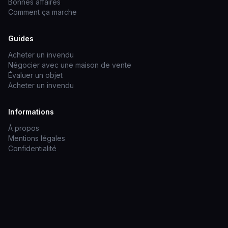
Bonnes affaires
Comment ça marche
Guides
Acheter un invendu
Négocier avec une maison de vente
Évaluer un objet
Acheter un invendu
Informations
À propos
Mentions légales
Confidentialité
Adjugé ! Invendu ! — Les meilleures affaires aux enchères · Mis à jour
le 7 août 2026
Les photos et descriptions proviennent des catalogues des maisons
de vente. Adjugé n'organise aucune vente.