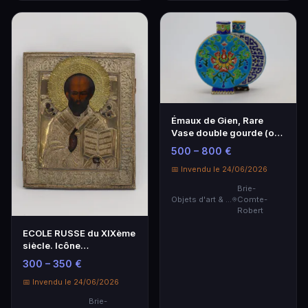
Émaux de Gien, Rare
Vase double gourde (ou
double Moon Flask…
500 – 800 €
📅 Invendu le 24/06/2026
Brie-
Objets d'art & Curiosités
Comte-
Robert
ECOLE RUSSE du XIXème
siècle. Icône
représentant "Saint
300 – 350 €
Nico…
📅 Invendu le 24/06/2026
Brie-