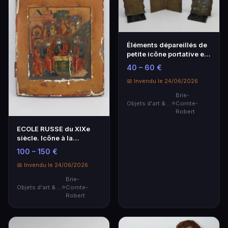
Éléments dépareillés de
petite icône portative en
laiton.
40 – 60 €
📅 Invendu le 24/06/2026
Brie-
Objets d'art & Curiosités
Comte-
Robert
ECOLE RUSSE du XIXe
siècle. Icône à la
tempera représentant …
100 – 150 €
📅 Invendu le 24/06/2026
Brie-
Objets d'art & Curiosités
Comte-
Robert