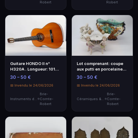
Robert
Robert
Guitare HONDO II n°
Lot comprenant: coupe
H320A . Longueur: 101
aux putti en porcelaine
cm (Choc)
dans le goût d…
30 – 50 €
30 – 50 €
📅 Invendu le 24/06/2026
📅 Invendu le 24/06/2026
Brie-
Brie-
Instruments de Musique
Comte-
Céramiques & Porcelaine
Comte-
Robert
Robert