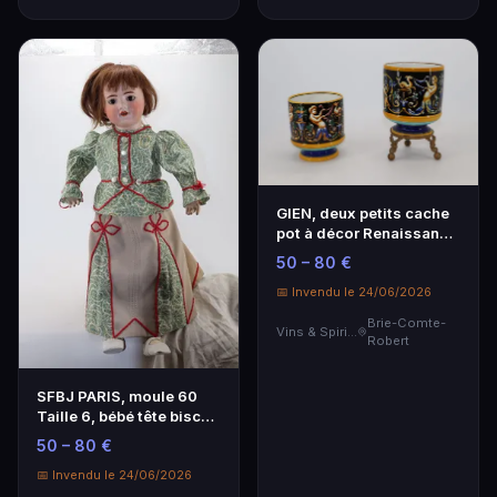
GIEN, deux petits cache
pot à décor Renaissance
sur fond noi…
50 – 80 €
📅 Invendu le 24/06/2026
Brie-Comte-
Vins & Spiritueux
Robert
SFBJ PARIS, moule 60
Taille 6, bébé tête biscuit
yeux fixe m…
50 – 80 €
📅 Invendu le 24/06/2026