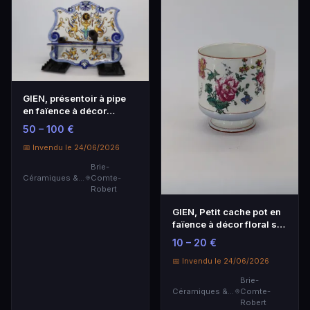
GIEN, présentoir à pipe
en faïence à décor
Renaissance itali…
50 – 100 €
📅 Invendu le 24/06/2026
Brie-
Céramiques & Porcelaine
Comte-
Robert
GIEN, Petit cache pot en
faïence à décor floral sur
fond bla…
10 – 20 €
📅 Invendu le 24/06/2026
Brie-
Céramiques & Porcelaine
Comte-
Robert