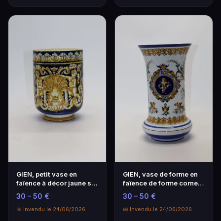
GIEN, petit vase en
GIEN, vase de forme en
faïence à décor jaune sur
faïence de forme cornet
fond bleu de p…
à décor néo-r…
30 – 50 €
30 – 50 €
📅 Invendu le 24/06/2026
📅 Invendu le 24/06/2026