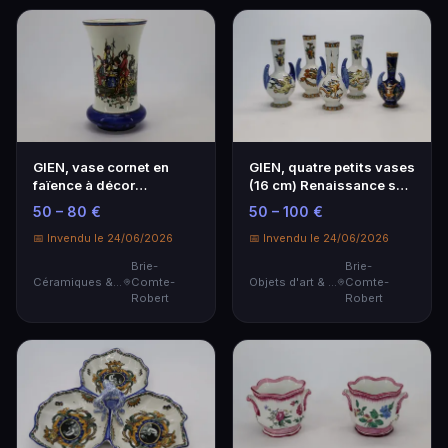
GIEN, vase cornet en
GIEN, quatre petits vases
faïence à décor
(16 cm) Renaissance sur
polychrome d'une scène
fond blanc…
50 – 80 €
50 – 100 €
…
📅 Invendu le 24/06/2026
📅 Invendu le 24/06/2026
Brie-
Brie-
Céramiques & Porcelaine
Comte-
Objets d'art & Curiosités
Comte-
Robert
Robert