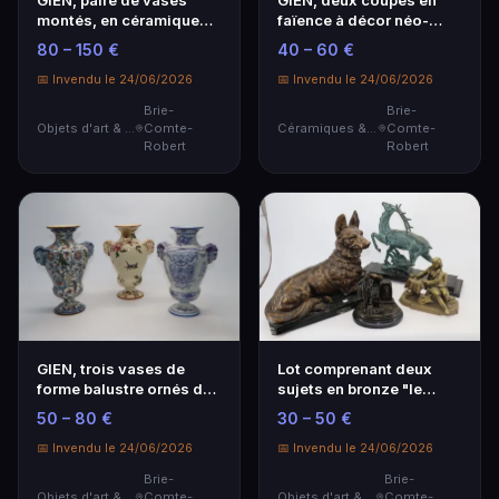
GIEN, paire de vases
GIEN, deux coupes en
montés, en céramique
faïence à décor néo-
peinte et émaillée…
Renaissance sur fon…
80 – 150 €
40 – 60 €
📅 Invendu le 24/06/2026
📅 Invendu le 24/06/2026
Brie-
Brie-
Objets d'art & Curiosités
Comte-
Céramiques & Porcelaine
Comte-
Robert
Robert
GIEN, trois vases de
Lot comprenant deux
forme balustre ornés de
sujets en bronze "le
mascarons formé…
compositeur de musi…
50 – 80 €
30 – 50 €
📅 Invendu le 24/06/2026
📅 Invendu le 24/06/2026
Brie-
Brie-
Objets d'art & Curiosités
Comte-
Objets d'art & Curiosités
Comte-