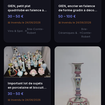
GIEN, petit plat
GIEN, encrier en faïence
quadrilobé en faïence à
de forme gradin à décor
décor d'une scène p…
polychrome …
30 – 50 €
50 – 100 €
📅 Invendu le 24/06/2026
📅 Invendu le 24/06/2026
Brie-Comte-
Brie-
Vins & Spiritueux
Robert
Céramiques & Porcelaine
Comte-
Robert
Important lot de sujets
en porcelaine et biscuits
polychrome…
30 – 50 €
📅 Invendu le 24/06/2026