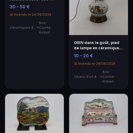
Renaissance.
30 – 50 €
📅 Invendu le 24/06/2026
Brie-
Céramiques & Porcelaine
Comte-
Robert
GIEN dans le goût, pied
de lampe en céramique
(hauteur du pi…
10 – 20 €
📅 Invendu le 24/06/2026
Brie-
Objets d'art & Curiosités
Comte-
Robert