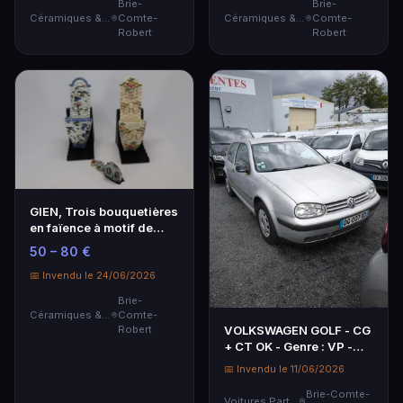
Brie-
Brie-
Céramiques & Porcelaine
Comte-
Céramiques & Porcelaine
Comte-
Robert
Robert
GIEN, Trois bouquetières
en faïence à motif de
tressage et f…
50 – 80 €
📅 Invendu le 24/06/2026
Brie-
Céramiques & Porcelaine
Comte-
VOLKSWAGEN GOLF - CG
Robert
+ CT OK - Genre : VP -
Carrosserie : CI…
📅 Invendu le 11/06/2026
Brie-Comte-
Voitures Particulières