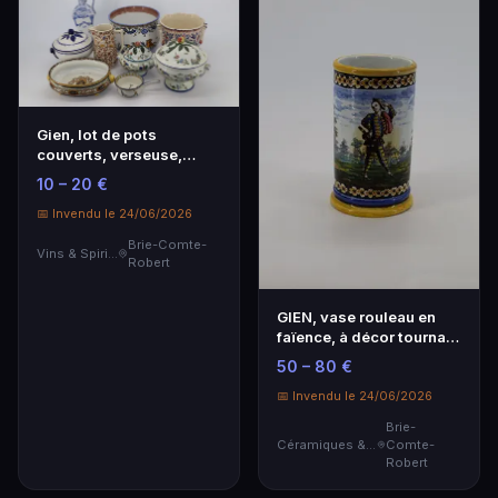
Gien, lot de pots
couverts, verseuse,
bouteilles.
10 – 20 €
📅 Invendu le 24/06/2026
Brie-Comte-
Vins & Spiritueux
Robert
GIEN, vase rouleau en
faïence, à décor tournant
de la comedi…
50 – 80 €
📅 Invendu le 24/06/2026
Brie-
Céramiques & Porcelaine
Comte-
Robert