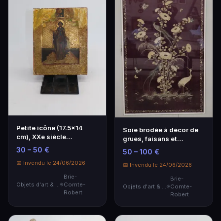
Petite icône (17.5x14
Soie brodée à décor de
cm), XXe siècle
grues, faisans et
(Nombreuses
papillons parmi les…
30 – 50 €
50 – 100 €
restaurati…
📅 Invendu le 24/06/2026
📅 Invendu le 24/06/2026
Brie-
Brie-
Objets d'art & Curiosités
Comte-
Objets d'art & Curiosités
Comte-
Robert
Robert