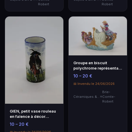
Robert
Robert
Groupe en biscuit
polychrome représentant
trois jeune filles…
10 – 20 €
📅 Invendu le 24/06/2026
Brie-
Céramiques & Porcelaine
Comte-
Robert
GIEN, petit vase rouleau
en faïence à décor
polychrome aux "…
10 – 20 €