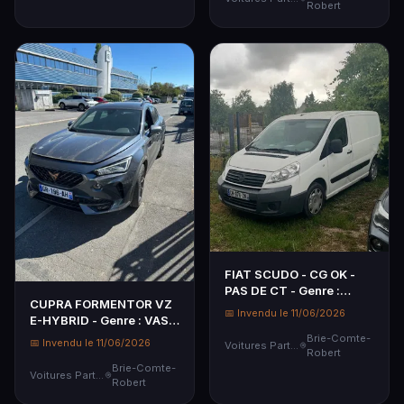
Robert
FIAT SCUDO - CG OK -
PAS DE CT - Genre :
CUPRA FORMENTOR VZ
CTTE - Carrosserie …
📅 Invendu le 11/06/2026
E-HYBRID - Genre : VASP
- Carrosserie : D…
Brie-Comte-
📅 Invendu le 11/06/2026
Voitures Particulières
Robert
Brie-Comte-
Voitures Particulières
Robert