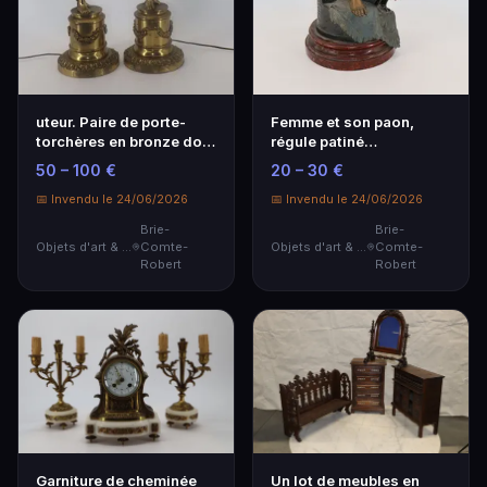
uteur. Paire de porte-
Femme et son paon,
torchères en bronze doré
régule patiné
et métal doré…
polychrome.
50 – 100 €
20 – 30 €
📅 Invendu le 24/06/2026
📅 Invendu le 24/06/2026
Brie-
Brie-
Objets d'art & Curiosités
Comte-
Objets d'art & Curiosités
Comte-
Robert
Robert
Garniture de cheminée
Un lot de meubles en