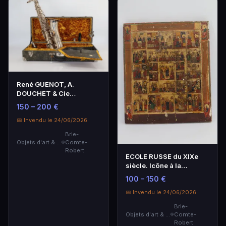
René GUENOT, A.
DOUCHET & Cie
Successeurs, 90 rue
150 – 200 €
Rébeval Pa…
📅 Invendu le 24/06/2026
Brie-
Objets d'art & Curiosités
Comte-
Robert
ECOLE RUSSE du XIXe
siècle. Icône à la
tempera représentant …
100 – 150 €
📅 Invendu le 24/06/2026
Brie-
Objets d'art & Curiosités
Comte-
Robert