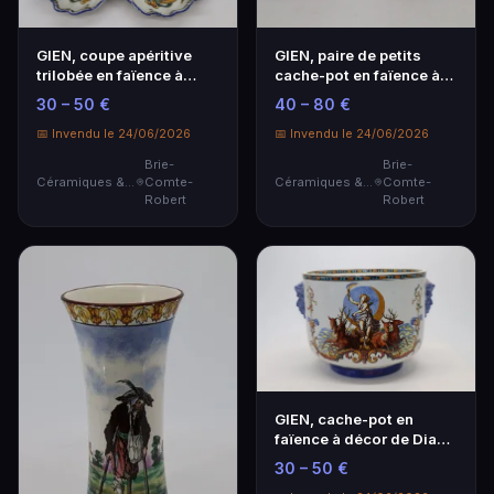
GIEN, coupe apéritive
GIEN, paire de petits
trilobée en faïence à
cache-pot en faïence à
décor Renaissanc…
décor floral.
30 – 50 €
40 – 80 €
📅 Invendu le 24/06/2026
📅 Invendu le 24/06/2026
Brie-
Brie-
Céramiques & Porcelaine
Comte-
Céramiques & Porcelaine
Comte-
Robert
Robert
GIEN, cache-pot en
faïence à décor de Diane
sur son char aux…
30 – 50 €