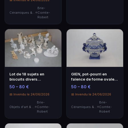
📅 Invendu le 24/06/2026
Brie-
Céramiques & Porcelaine
Comte-
Robert
Lot de 18 sujets en
GIEN, pot-pourri en
biscuits divers
faïence de forme ovale
(accidents)
sur piédouche à e…
50 – 80 €
50 – 80 €
📅 Invendu le 24/06/2026
📅 Invendu le 24/06/2026
Brie-
Brie-
Objets d'art & Curiosités
Comte-
Céramiques & Porcelaine
Comte-
Robert
Robert