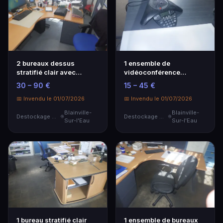
2 bureaux dessus
1 ensemble de
stratifié clair avec
vidéoconférence
caisson support et 2 f…
SoundStation2
30 – 90 €
15 – 45 €
POLYCOM.
📅 Invendu le 01/07/2026
📅 Invendu le 01/07/2026
Blainville-
Blainville-
Destockage & Invendus
Destockage & Invendus
Sur-l'Eau
Sur-l'Eau
1 bureau stratifié clair
1 ensemble de bureaux