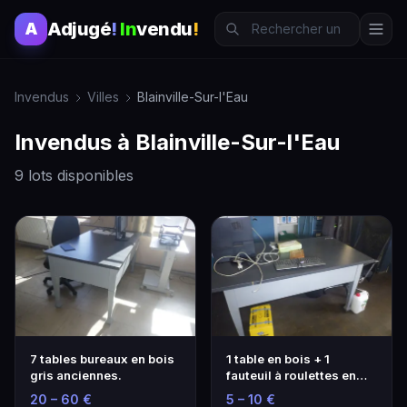
Adjugé
!
In
vendu
!
A
Invendus
Villes
Blainville-Sur-l'Eau
Invendus à Blainville-Sur-l'Eau
9 lots disponibles
7 tables bureaux en bois
1 table en bois + 1
gris anciennes.
fauteuil à roulettes en
tissu noir.
20 – 60 €
5 – 10 €