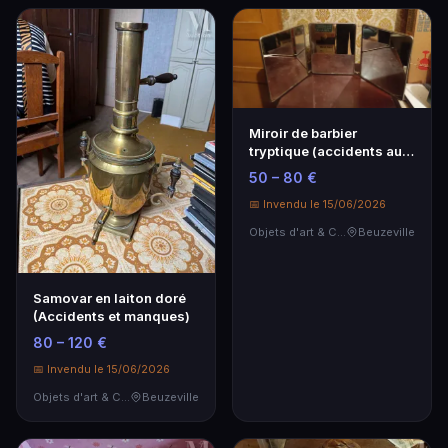
Miroir de barbier
tryptique (accidents au
miroir central, ar…
50 – 80 €
📅 Invendu le 15/06/2026
Objets d'art & Curiosités
Beuzeville
Samovar en laiton doré
(Accidents et manques)
80 – 120 €
📅 Invendu le 15/06/2026
Objets d'art & Curiosités
Beuzeville