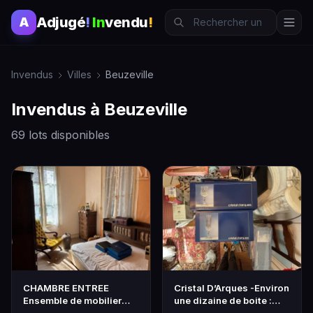
Adjugé
!
In
vendu
!
A
Invendus
Villes
Beuzeville
Invendus à Beuzeville
69 lots disponibles
CHAMBRE ENTREE
Cristal D’Arques -Environ
Ensemble de mobilier
une dizaine de boite :
comprenant : - Armoire
verre à vin…