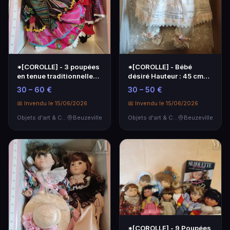
*[COROLLE] - 3 poupées
*[COROLLE] - Bébé
en tenue traditionnelle
désiré Hauteur : 45 cm
avec des tres…
conservé dans une b…
30 – 60 €
30 – 50 €
📅 Invendu le 15/06/2026
📅 Invendu le 15/06/2026
Objets d'art & Curiosités
Beuzeville
Objets d'art & Curiosités
Beuzeville
*[COROLLE] - 9 Poupées