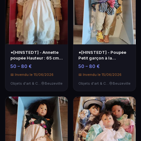
*[HINSTEDT] - Annette
*[HINSTEDT] - Poupée
poupée Hauteur : 65 cm
Petit garçon à la
dans une boîte …
salopette
50 – 80 €
50 – 80 €
📅 Invendu le 15/06/2026
📅 Invendu le 15/06/2026
Objets d'art & Curiosités
Beuzeville
Objets d'art & Curiosités
Beuzeville