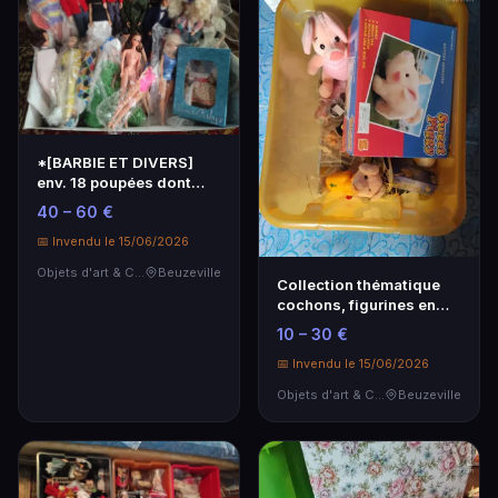
*[BARBIE ET DIVERS]
env. 18 poupées dont
Barbie et Ken
40 – 60 €
📅 Invendu le 15/06/2026
Objets d'art & Curiosités
Beuzeville
Collection thématique
cochons, figurines en
résine, plâtre e…
10 – 30 €
📅 Invendu le 15/06/2026
Objets d'art & Curiosités
Beuzeville