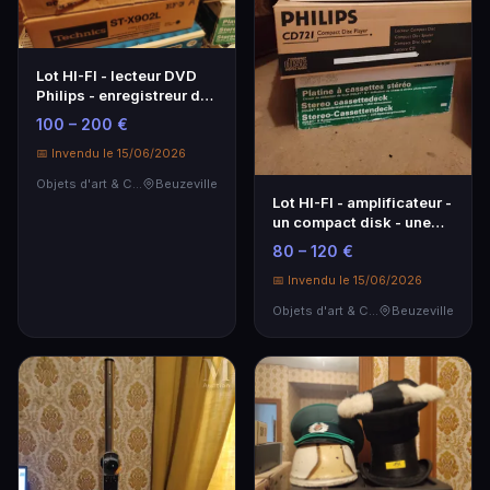
Lot HI-FI - lecteur DVD
Philips - enregistreur de
cassettes …
100 – 200 €
📅 Invendu le 15/06/2026
Objets d'art & Curiosités
Beuzeville
Lot HI-FI - amplificateur -
un compact disk - une
platine à …
80 – 120 €
📅 Invendu le 15/06/2026
Objets d'art & Curiosités
Beuzeville