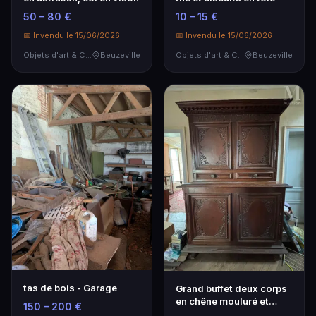
50 – 80 €
10 – 15 €
📅 Invendu le 15/06/2026
📅 Invendu le 15/06/2026
Objets d'art & Curiosités
Beuzeville
Objets d'art & Curiosités
Beuzeville
tas de bois - Garage
Grand buffet deux corps
en chêne mouluré et
150 – 200 €
sculpté et son c…