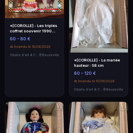
*[COROLLE] - Les triplés
coffret souvenir 1990
dans sa boîte…
60 – 80 €
📅 Invendu le 15/06/2026
Objets d'art & Curiosités
Beuzeville
*[COROLLE] - La mariée
hauteur : 58 cm
80 – 120 €
📅 Invendu le 15/06/2026
Objets d'art & Curiosités
Beuzeville