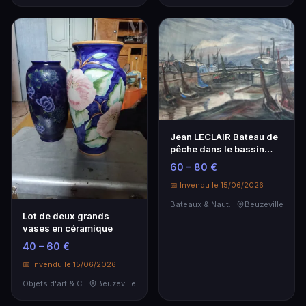
Jean LECLAIR Bateau de
pêche dans le bassin
Aquarelle sur pa…
60 – 80 €
📅 Invendu le 15/06/2026
Bateaux & Nautisme
Beuzeville
Lot de deux grands
vases en céramique
40 – 60 €
📅 Invendu le 15/06/2026
Objets d'art & Curiosités
Beuzeville