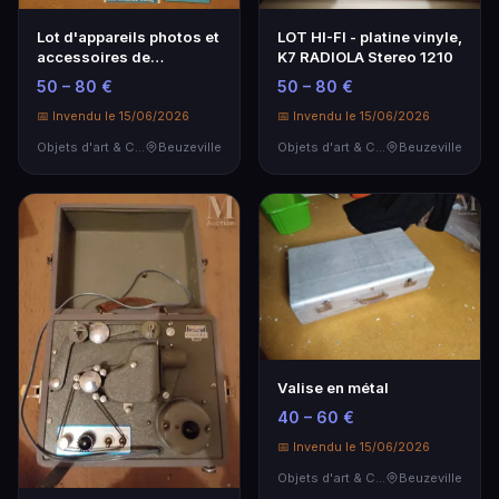
Lot d'appareils photos et
LOT HI-FI - platine vinyle,
accessoires de
K7 RADIOLA Stereo 1210
photographe en boît…
50 – 80 €
50 – 80 €
📅 Invendu le 15/06/2026
📅 Invendu le 15/06/2026
Objets d'art & Curiosités
Beuzeville
Objets d'art & Curiosités
Beuzeville
Valise en métal
40 – 60 €
📅 Invendu le 15/06/2026
Objets d'art & Curiosités
Beuzeville