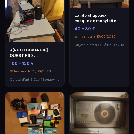
Lot de chapeaux -
casque de mobylette
Vintage
40 – 80 €
📅 Invendu le 15/06/2026
Objets d'art & Curiosités
Beuzeville
*[PHOTOGRAPHIE]
DURST F60,
Agrandisseur à remonter,
100 – 150 €
Made in …
📅 Invendu le 15/06/2026
Objets d'art & Curiosités
Beuzeville