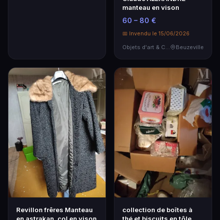
manteau en vison
60 – 80 €
📅 Invendu le 15/06/2026
Objets d'art & Curiosités
Beuzeville
Revillon frêres Manteau
collection de boîtes à
en astrakan, col en vison
thé et biscuits en tôle