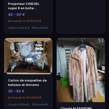
Projecteur CINEGEL
super 8 en boîte
d'origine
40 – 60 €
📅 Invendu le 15/06/2026
Objets d'art & Curiosités
Beuzeville
Carton de maquettes de
bateaux et diorama
30 – 50 €
📅 Invendu le 15/06/2026
Jouets & Modélisme
Beuzeville
Claude ALEXANDRE