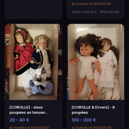
📅 Invendu le 15/06/2026
Objets d'art & Curiosités
Beuzeville
[COROLLE] - deux
[COROLLE & Divers] - 8
poupées en tenues
poupées
historiques
20 – 40 €
100 – 200 €
📅 Invendu le 15/06/2026
📅 Invendu le 15/06/2026