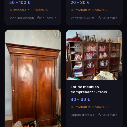
50 – 100 €
20 – 30 €
e…
📅 Invendu le 15/06/2026
📅 Invendu le 15/06/2026
Mobilier Ancien
Beuzeville
Verrerie & Cristallerie
Beuzeville
Lot de meubles
comprenant : - trois
vitrines entourage en
40 – 60 €
bo…
📅 Invendu le 15/06/2026
Objets d'art & Curiosités
Beuzeville