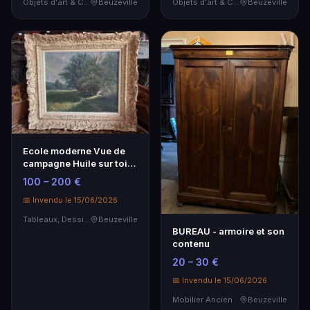
Objets d'art & Curiosités
Beuzeville
Objets d'art & Curiosités
Beuzeville
Ecole moderne Vue de
campagne Huile sur toile
Signé en bas à…
100 – 200 €
📅 Invendu le 15/06/2026
Tableaux, Dessins & Estampes
Beuzeville
BUREAU - armoire et son
contenu
20 – 30 €
📅 Invendu le 15/06/2026
Mobilier Ancien
Beuzeville