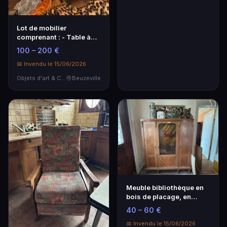
Lot de mobilier
comprenant : - Table à
manger en bois massif…
100 – 200 €
📅 Invendu le 15/06/2026
Objets d'art & Curiosités
Beuzeville
Meuble bibliothèque en
bois de placage, en
partie marqueté, …
40 – 60 €
📅 Invendu le 15/06/2026