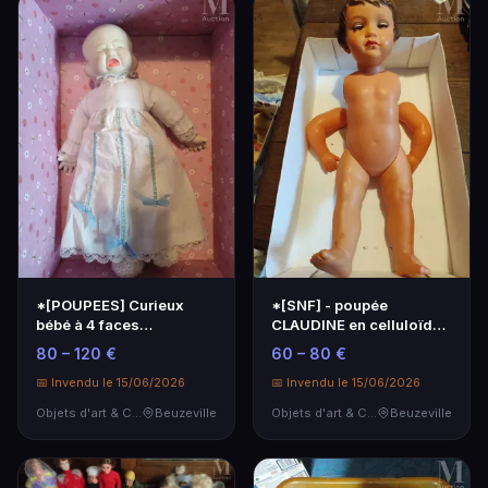
*[POUPEES] Curieux
*[SNF] - poupée
bébé à 4 faces
CLAUDINE en celluloïde
pivotantes
hauteur : 60 cm elast…
80 – 120 €
60 – 80 €
📅 Invendu le 15/06/2026
📅 Invendu le 15/06/2026
Objets d'art & Curiosités
Beuzeville
Objets d'art & Curiosités
Beuzeville