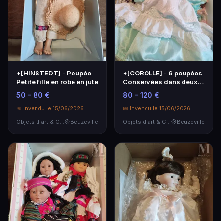
*[HINSTEDT] - Poupée
*[COROLLE] - 6 poupées
Petite fille en robe en jute
Conservées dans deux
boîtes
50 – 80 €
80 – 120 €
📅 Invendu le 15/06/2026
📅 Invendu le 15/06/2026
Objets d'art & Curiosités
Beuzeville
Objets d'art & Curiosités
Beuzeville