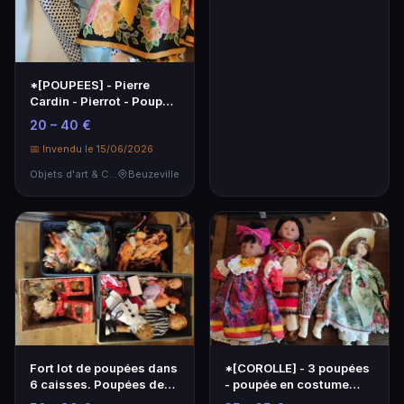
*[POUPEES] - Pierre
Cardin - Pierrot - Poupée
en tenue fleur…
20 – 40 €
📅 Invendu le 15/06/2026
Objets d'art & Curiosités
Beuzeville
Fort lot de poupées dans
*[COROLLE] - 3 poupées
6 caisses. Poupées de
- poupée en costume
différentes é…
antillais