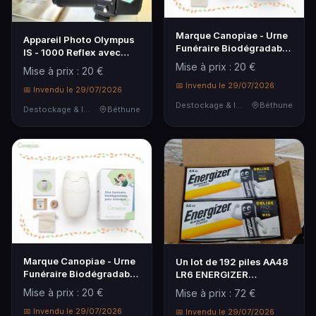
Marque Canopiae - Urne
Appareil Photo Olympus
Funéraire Biodégradable
IS - 1000 Reflex avec
pour Animaux avec
sacoche de Transport et
Mise à prix : 20 €
Mise à prix : 20 €
Graines de Copalme
Docs - ( Teste
d'Amérique, Devient
📅 Invendu le 29/07/2026
d'allumage Fonctionnel )
📅 Invendu le 29/07/2026
Arbre ou Fleu...
Destockage & Invendus
Béthune
Destockage & Invendus
Béthune
Marque Canopiae - Urne
Un lot de 192 piles AA48
Funéraire Biodégradable
LR6 ENERGIZER
pour Animaux avec
ALKALINE
Mise à prix : 20 €
Mise à prix : 72 €
Graines de Pin Sylvestre,
Devient Arbre ou Fleur,
📅 Invendu le 29/07/2026
📅 Invendu le 29/07/2026