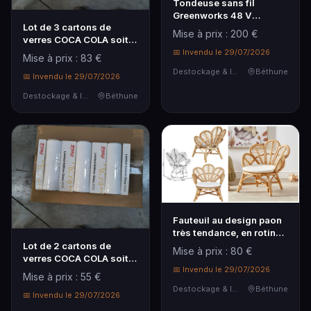
Tondeuse sans fil
Greenworks 48 V
Lot de 3 cartons de
(GD48LM46), moteur
Mise à prix : 200 €
verres COCA COLA soit
brushless, démarrage
60 verres
par bouton, réglage de
📅 Invendu le 29/07/2026
Mise à prix : 83 €
hauteur sur 7 niveau...
Destockage & Invendus
Béthune
📅 Invendu le 29/07/2026
Destockage & Invendus
Béthune
Fauteuil au design paon
très tendance, en rotin
naturel, avec coussin
Lot de 2 cartons de
Mise à prix : 80 €
d'assise blanc, adapté
verres COCA COLA soit
intérieur/extérieur, emp...
📅 Invendu le 29/07/2026
60 verres
Mise à prix : 55 €
Destockage & Invendus
Béthune
📅 Invendu le 29/07/2026