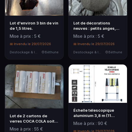
Lot d'environ 3 bin de vin
Lot de décorations
de 1,5 litres.
neuves : petits anges,
ananas, décors de
Mise à prix : 5 €
Mise à prix : 5 €
mariage.
📅 Invendu le 29/07/2026
📅 Invendu le 29/07/2026
Destockage & Invendus
Béthune
Destockage & Invendus
Béthune
Échelle télescopique
aluminium 3,8 m (11
Lot de 2 cartons de
marches), charge max
verres COCA COLA soit
Mise à prix : 90 €
150 kg, multifonction.
60 verres
Mise à prix : 55 €
Neuve, emballage
📅 Invendu le 29/07/2026