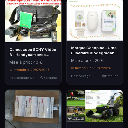
Marque Canopiae - Urne
Camescope SONY Vidéo
Funéraire Biodégradable
8 - Handycam avec
pour Animaux avec
Sacoche de transport +
Mise à prix : 20 €
Mise à prix : 40 €
Graines de Copalme
docs + Accessoires et
d'Amérique, Devient
📅 Invendu le 29/07/2026
Télécommande - ( Teste
📅 Invendu le 29/07/2026
Arbre ou Fleu...
d'allumage...
Destockage & Invendus
Béthune
Destockage & Invendus
Béthune