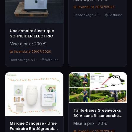
Arc Force et Anti-Stick,
adapté à divers matéri...
📅 Invendu le 29/07/2026
Destockage & Invendus
Béthune
Une armoire électrique
SCHNEIDER ELECTRIC
Mise à prix : 200 €
📅 Invendu le 29/07/2026
Destockage & Invendus
Béthune
Taille-haies Greenworks
60 V sans fil sur perche 2
m (G60PHT) - moteur
Marque Canopiae - Urne
Mise à prix : 70 €
brushless, double lame
Funéraire Biodégradable
acier 51 cm laser, anti...
📅 Invendu le 29/07/2026