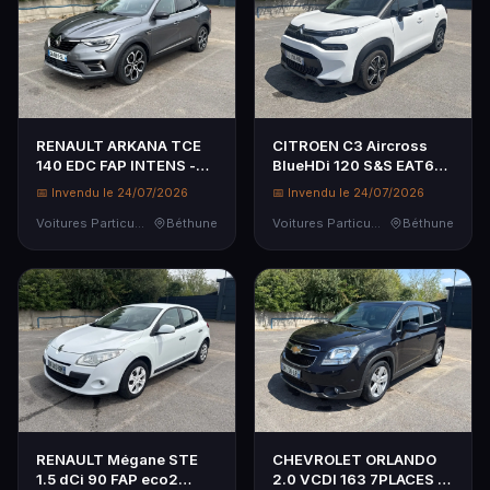
RENAULT ARKANA TCE
CITROEN C3 Aircross
140 EDC FAP INTENS -
BlueHDi 120 S&S EAT6
Arkana TCe 140 EDC FAP
Feel Pack Business -
📅 Invendu le 24/07/2026
📅 Invendu le 24/07/2026
Intens - Genre : VP -
Genre : VP - Carrosserie :
Carrosserie : CI - Energie
Voitures Particulières
Béthune
CI - Energie : GO -
Voitures Particulières
Béthune
: EH ...
Couleur ...
RENAULT Mégane STE
CHEVROLET ORLANDO
1.5 dCi 90 FAP eco2
2.0 VCDI 163 7PLACES -