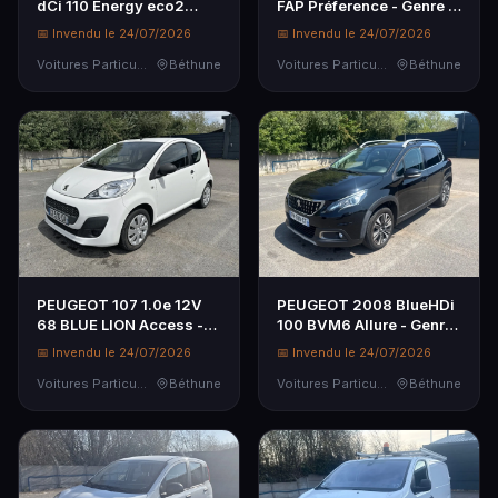
dCi 110 Energy eco2
FAP Préference - Genre :
Bose Edition - Genre : VP
VP - Carrosserie : CI -
📅 Invendu le 24/07/2026
📅 Invendu le 24/07/2026
- Carrosserie : CI -
Energie : GO - Couleur :
Energie : GO - Couleur :
Voitures Particulières
Béthune
NOIR - Kilométrage...
Voitures Particulières
Béthune
BLANC...
PEUGEOT 107 1.0e 12V
PEUGEOT 2008 BlueHDi
68 BLUE LION Access -
100 BVM6 Allure - Genre :
Genre : VP - Carrosserie :
VP - Carrosserie : BREAK
📅 Invendu le 24/07/2026
📅 Invendu le 24/07/2026
CI - Energie : ES -
- Energie : GO - Couleur :
Couleur : BLANC -
Voitures Particulières
Béthune
NOIR - Kilométrage...
Voitures Particulières
Béthune
Kilométra...