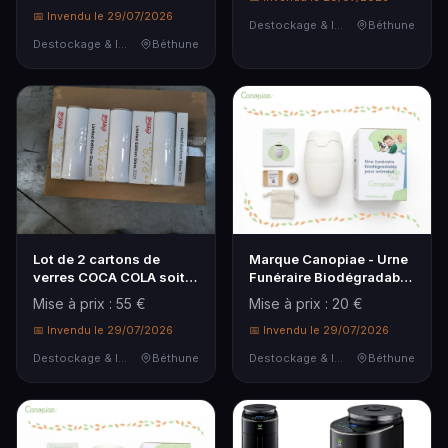
d'origine, TVA ...
📅 Invendu le 29/07/2026
Destockage & Invendus
Béthune
Destockage & Invendus
Béthune
Lot de 2 cartons de
Marque Canopiae - Urne
verres COCA COLA soit
Funéraire Biodégradable
60 verres
pour Animaux avec
Mise à prix : 55 €
Mise à prix : 20 €
Graines d'Ancolie,
📅 Invendu le 29/07/2026
Devient Arbre ou Fleur,
📅 Invendu le 29/07/2026
Jusqu'à 3...
Destockage & Invendus
Béthune
Destockage & Invendus
Béthune