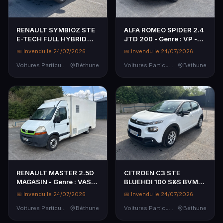
RENAULT SYMBIOZ STE
ALFA ROMEO SPIDER 2.4
E-TECH FULL HYBRID
JTD 200 - Genre : VP -
169 CH TECHNO -
Carrosserie : CABR -
📅 Invendu le 24/07/2026
📅 Invendu le 24/07/2026
SYMBIOZ E-TECH FULL
Energie : GO - Couleur :
HYBRID 169 CH TECHNO
Voitures Particulières
Béthune
NOIR - Kilométrage
Voitures Particulières
Béthune
- Genre : VASP - Carr...
compteu...
RENAULT MASTER 2.5D
CITROEN C3 STE
MAGASIN - Genre : VASP
BLUEHDI 100 S&S BVM6
- Carrosserie : MAGASIN
FEEL NAV - Genre : VASP
📅 Invendu le 24/07/2026
📅 Invendu le 24/07/2026
- Energie : GO - Couleur :
- Carrosserie : DERIV VP
BLANC - Kilométrage
Voitures Particulières
Béthune
- Energie : GO - Couleur :
Voitures Particulières
Béthune
com...
BLANC...