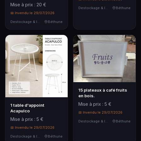
pour Animaux avec
Mise à prix : 20 €
Graines de Campanule,
Destockage & Invendus
Béthune
Devient Arbre ou Fleur,
📅 Invendu le 29/07/2026
Jusqu'...
Destockage & Invendus
Béthune
15 plateaux à café fruits
en bois.
Mise à prix : 5 €
1 table d'appoint
Acapulco
📅 Invendu le 29/07/2026
Mise à prix : 5 €
Destockage & Invendus
Béthune
📅 Invendu le 29/07/2026
Destockage & Invendus
Béthune