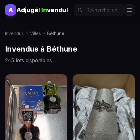
Adjugé
!
In
vendu
!
A
Invendus
Villes
Béthune
Invendus à Béthune
245 lots disponibles