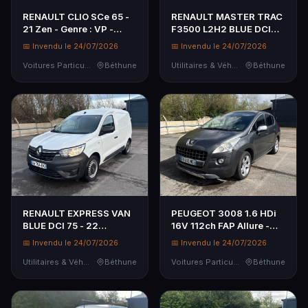
RENAULT CLIO SCe 65 -
RENAULT MASTER TRAC
21 Zen - Genre : VP -
F3500 L2H2 BLUE DCI
Carrosserie : CI - Energie
135 CONFORT - Genre :
📅 Invendu le 24/07/2026
📅 Invendu le 24/07/2026
: ES - Couleur : NOIR -
CTTE - Carrosserie :
Kilométrage compteur :...
Voitures Particulières
Béthune
FOURGON - Energie : GO
Utilitaires & Véhicules de Société
Béthune
- Couleur :...
RENAULT EXPRESS VAN
PEUGEOT 3008 1.6 HDi
BLUE DCI 75 - 22
16V 112ch FAP Allure -
CONFORT - Genre : CTTE
Genre : VP - Carrosserie :
📅 Invendu le 24/07/2026
📅 Invendu le 24/07/2026
- Carrosserie : FOURGON
BREAK - Energie : GO -
- Energie : GO - Couleur :
Utilitaires & Véhicules de Société
Béthune
Couleur : GRIS - Kilomé...
Voitures Particulières
Béthune
BLANC ...