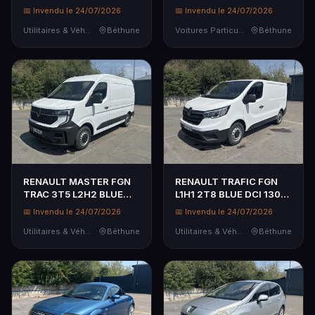
Authentique Euro 5 -
Genre : VP - Carrosserie :
📅 Invendu le 24/07/2026
📅 Invendu le 24/07/2026
Genre : CTTE -
BREAK - Energie : GO -
Carrosserie : DERIV VP -
Utilitaires & Véhicules de Société
Béthune
Couleur : NOIR -
Voitures Particulières
Béthune
Energie : GO - Co...
Kilométra...
RENAULT MASTER FGN
RENAULT TRAFIC FGN
TRAC 3T5 L2H2 BLUE
L1H1 2T8 BLUE DCI 130
DCI 150 ADVANCE -
GSR2 ADVANCE -
📅 Invendu le 24/07/2026
📅 Invendu le 24/07/2026
MASTER FGN TRAC 3T5
TRAFIC FGN L1H1 2T8
L2H2 BLUE DCI 150
Utilitaires & Véhicules de Société
Béthune
BLUE DCI 130 GSR2
Utilitaires & Véhicules de Société
Béthune
ADVANCE - Genre : CTTE
ADVANCE - Genre : CTTE
...
...