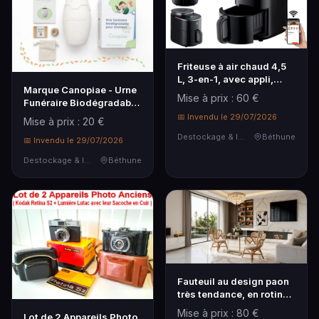
Friteuse à air chaud 4,5
L, 3-en-1, avec appli,
Marque Canopiae - Urne
écran tactile et
Mise à prix : 60 €
Funéraire Biodégradable
programmes
pour Animaux avec
automatiques,
📅 Invendu le 29/07/2026
Mise à prix : 20 €
Graines de Pin Sylvestre,
accessoires
Destockage & Invendus
Béthune
Devient Arbre ou Fleur,
📅 Invendu le 29/07/2026
antiadhésifs la...
Ju...
Destockage & Invendus
Béthune
Fauteuil au design paon
très tendance, en rotin
naturel, avec coussin
Mise à prix : 80 €
Lot de 2 Appareils Photo