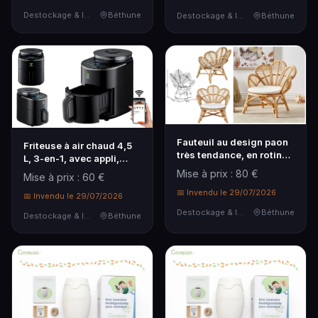
Ju...
Destockage & Invendus
Béthune
Destockage & Invendus
Béthune
Fauteuil au design paon
Friteuse à air chaud 4,5
très tendance, en rotin
L, 3-en-1, avec appli,
naturel, avec coussin
écran tactile et
Mise à prix : 80 €
Mise à prix : 60 €
d'assise blanc, adapté
programmes
intérieur/extérieur, emp...
📅 Invendu le 29/07/2026
automatiques,
📅 Invendu le 29/07/2026
accessoires
Destockage & Invendus
Béthune
Destockage & Invendus
Béthune
antiadhésifs la...