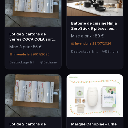
Batterie de cuisine Ninja
ZeroStick 9 pièces, en
aluminium avec
Lot de 2 cartons de
Mise à prix : 80 €
revêtement antiadhésif,
verres COCA COLA soit
adaptée à toutes les
📅 Invendu le 29/07/2026
60 verres
Mise à prix : 55 €
cuissons...
Destockage & Invendus
Béthune
📅 Invendu le 29/07/2026
Destockage & Invendus
Béthune
Lot de 2 cartons de
Marque Canopiae - Urne