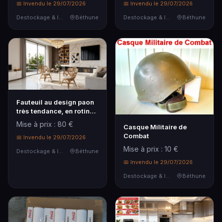
📅 Invendu le 29/07/2026
📅 Invendu le 29/07/2026
Destockage & Invendus
Béthune
Destockage & Invendus
Béthune
Fauteuil au design paon
très tendance, en rotin
naturel, avec coussin
Mise à prix : 80 €
Casque Militaire de
d'assise blanc, adapté
Combat
intérieur/extérieur, emp...
📅 Invendu le 29/07/2026
Mise à prix : 10 €
Destockage & Invendus
Béthune
📅 Invendu le 29/07/2026
Destockage & Invendus
Béthune