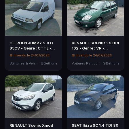
CITROEN JUMPY 2.0 D
RENAULT SCENIC 1.9 DCI
95CV - Genre : CTTE -
102 - Genre : VP -
Carrosserie : FOURGON -
Carrosserie : CI - Energie
📅 Invendu le 24/07/2026
📅 Invendu le 24/07/2026
Energie : GO - Couleur :
: GO - Couleur : VERT -
BLANC - Kilométrage
Utilitaires & Véhicules de Société
Béthune
Kilométrage compteur :
Voitures Particulières
Béthune
compte...
2...
RENAULT Scenic Xmod
SEAT Ibiza SC 1.4 TDI 80