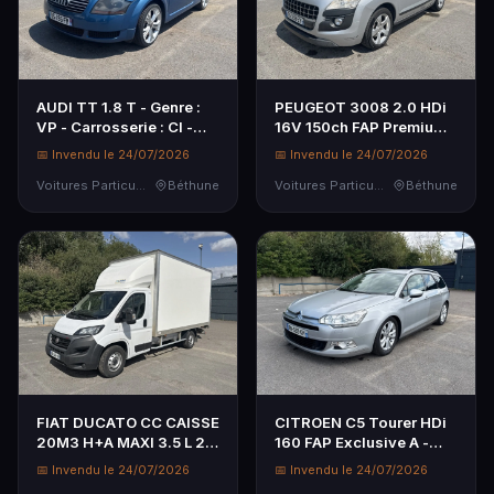
AUDI TT 1.8 T - Genre :
PEUGEOT 3008 2.0 HDi
VP - Carrosserie : CI -
16V 150ch FAP Premium -
Energie : ES - Couleur :
Genre : VP - Carrosserie :
📅 Invendu le 24/07/2026
📅 Invendu le 24/07/2026
BLEU - Kilométrage
BREAK - Energie : GO -
compteur : 191801 - 1ere
Voitures Particulières
Béthune
Couleur : GRIS - Kilom...
Voitures Particulières
Béthune
...
FIAT DUCATO CC CAISSE
CITROEN C5 Tourer HDi
20M3 H+A MAXI 3.5 L 2.3
160 FAP Exclusive A -
MJT 160 PRO LOUNGE -
Genre : VP - Carrosserie :
📅 Invendu le 24/07/2026
📅 Invendu le 24/07/2026
Genre : CTTE -
BREAK - Energie : GO -