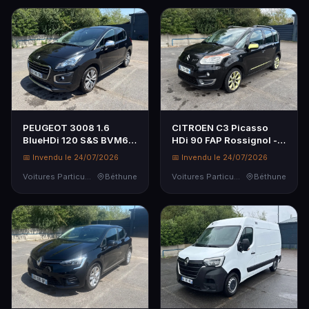
PEUGEOT 3008 1.6
CITROEN C3 Picasso
BlueHDi 120 S&S BVM6
HDi 90 FAP Rossignol -
Style - Genre : VP -
Genre : VP - Carrosserie :
📅 Invendu le 24/07/2026
📅 Invendu le 24/07/2026
Carrosserie : BREAK -
CI - Energie : GO -
Energie : GO - Couleur :
Voitures Particulières
Béthune
Couleur : NOIR -
Voitures Particulières
Béthune
NOIR - Kilo...
Kilométrage...