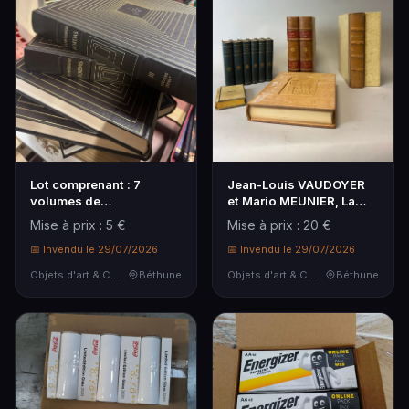
Lot comprenant : 7
Jean-Louis VAUDOYER
volumes de
et Mario MEUNIER, La
l'Encyclopédie
mythologie - I. Les dieux
Mise à prix : 5 €
Mise à prix : 20 €
Universelle BORDAS
et les héros II. La
dont sciences pures,
📅 Invendu le 29/07/2026
légende dorée des dieux
📅 Invendu le 29/07/2026
géographie... On joint 7
et des...
Objets d'art & Curiosités
Béthune
Objets d'art & Curiosités
Béthune
volumes...