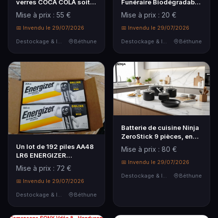
verres COCA COLA soit
Funéraire Biodégradable
60 verres
pour Animaux avec
Mise à prix : 55 €
Mise à prix : 20 €
Graines de Campanule,
📅 Invendu le 29/07/2026
Devient Arbre ou Fleur,
📅 Invendu le 29/07/2026
Jusqu'...
Destockage & Invendus
Béthune
Destockage & Invendus
Béthune
Batterie de cuisine Ninja
ZeroStick 9 pièces, en
aluminium avec
Un lot de 192 piles AA48
Mise à prix : 80 €
revêtement antiadhésif,
LR6 ENERGIZER
adaptée à toutes les
📅 Invendu le 29/07/2026
ALKALINE
Mise à prix : 72 €
cuissons...
Destockage & Invendus
Béthune
📅 Invendu le 29/07/2026
Destockage & Invendus
Béthune