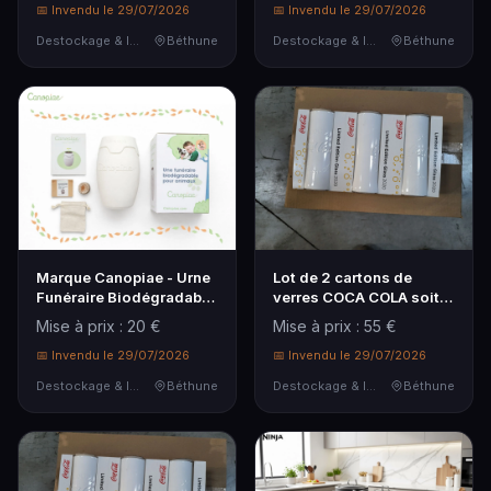
📅 Invendu le 29/07/2026
📅 Invendu le 29/07/2026
Destockage & Invendus
Béthune
Destockage & Invendus
Béthune
Marque Canopiae - Urne
Lot de 2 cartons de
Funéraire Biodégradable
verres COCA COLA soit
pour Animaux avec
60 verres
Mise à prix : 20 €
Mise à prix : 55 €
Graines de Copalme
d'Amérique, Devient
📅 Invendu le 29/07/2026
📅 Invendu le 29/07/2026
Arbre ou Fleu...
Destockage & Invendus
Béthune
Destockage & Invendus
Béthune