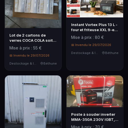
Instant Vortex Plus 13 L -
four et friteuse XXL 9-en-
1 (griller, rôtir, cuire,
Lot de 2 cartons de
Mise à prix : 80 €
toaster, déshydrater…),
verres COCA COLA soit
1700 W - avec ...
📅 Invendu le 29/07/2026
60 verres
Mise à prix : 55 €
Destockage & Invendus
Béthune
📅 Invendu le 29/07/2026
Destockage & Invendus
Béthune
Poste à souder inverter
MMA-350A 230V IGBT,
avec fonctions Hot Start,
Mise à prix : 70 €