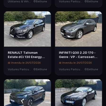
Carrosserie : FOURGON -
Utilitaires & Véhicules de Société
Béthune
Couleur : GRIS - Kilomé...
Voitures Particulières
Béthune
Energie : G...
RENAULT Talisman
INFINITI Q30 2.2D 170 -
Estate dCi 130 Energy
Genre : VP - Carrosserie :
EDC Intens - Genre : VP -
CI - Energie : GO -
📅 Invendu le 24/07/2026
📅 Invendu le 24/07/2026
Carrosserie : BREAK -
Couleur : GRIS -
Energie : GO - Couleur :
Voitures Particulières
Béthune
Kilométrage compteur :
Voitures Particulières
Béthune
NOIR ...
228405...