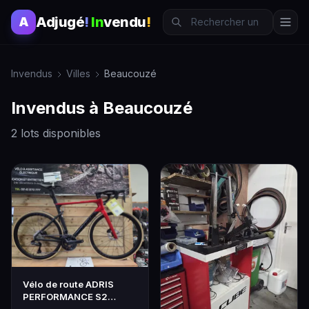
Adjugé
!
In
vendu
!
A
Invendus
Villes
Beaucouzé
Invendus à Beaucouzé
2 lots disponibles
Vélo de route ADRIS
PERFORMANCE S2
ROUGE ULTÉGRA DI2