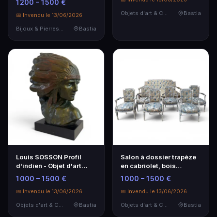
1 200 – 1 500 €
Objets d'art & Curiosités
Bastia
📅 Invendu le 13/06/2026
Bijoux & Pierres Précieuses
Bastia
Louis SOSSON Profil
Salon à dossier trapèze
d'indien - Objet d'art
en cabriolet, bois
unique
mouluré - Élégance
1 000 – 1 500 €
1 000 – 1 500 €
intemporelle
📅 Invendu le 13/06/2026
📅 Invendu le 13/06/2026
Objets d'art & Curiosités
Bastia
Objets d'art & Curiosités
Bastia