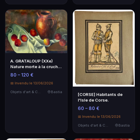
A. GRATALOUP (XXe)
Nature morte à la cruche
et aux pommes.
80 – 120 €
📅 Invendu le 13/06/2026
Objets d'art & Curiosités
Bastia
[CORSE] Habitants de
l'Isle de Corse.
60 – 80 €
📅 Invendu le 13/06/2026
Objets d'art & Curiosités
Bastia