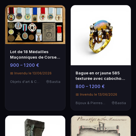
Lot de 18 Médailles
Maçonniques de Corse -
Objets d'Art et Curiosités
900 – 1 200 €
Bague en or jaune 585
📅 Invendu le 13/06/2026
texturée avec cabochon
Objets d'art & Curiosités
Bastia
d'opaline
800 – 1 200 €
📅 Invendu le 13/06/2026
Bijoux & Pierres Précieuses
Bastia