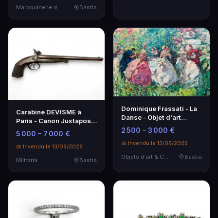
Maroquinerie de Luxe
Bastia
Dominique Frassati - La
Carabine DEVISME à
Danse - Objet d'art
Paris - Canon Juxtaposé
unique
de Collection
2 500 – 3 000 €
5 000 – 7 000 €
📅 Invendu le 13/06/2026
📅 Invendu le 13/06/2026
Objets d'art & Curiosités
Bastia
Militaria
Bastia