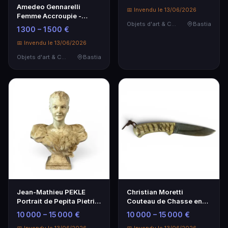
Constantinople 1895
Amedeo Gennarelli
📅 Invendu le 13/06/2026
Femme Accroupie -
Objets d'art & Curiosités
Bastia
Sculpture d'Art Époque
1 300 – 1 500 €
20e
📅 Invendu le 13/06/2026
Objets d'art & Curiosités
Bastia
Jean-Mathieu PEKLE
Christian Moretti
Portrait de Pepita Pietri -
Couteau de Chasse en
Estimation 10 000 – 15
Acier de Damas
10 000 – 15 000 €
10 000 – 15 000 €
000 €