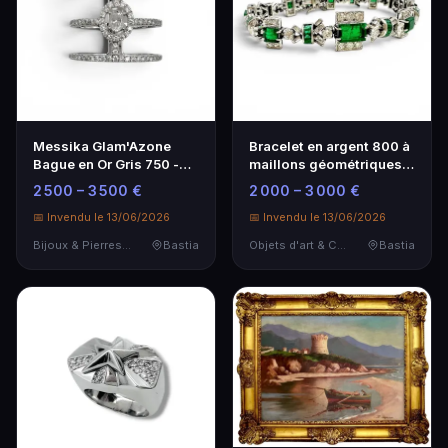
Messika Glam'Azone
Bracelet en argent 800 à
Bague en Or Gris 750 -
maillons géométriques -
Élégance et Modernité
Élégance intemporelle
2 500 – 3 500 €
2 000 – 3 000 €
📅 Invendu le 13/06/2026
📅 Invendu le 13/06/2026
Bijoux & Pierres Précieuses
Bastia
Objets d'art & Curiosités
Bastia