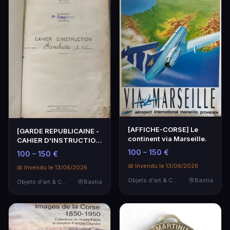
[AFFICHE-CORSE] Le
[GARDE REPUBLICAINE -
continent via Marseille.
CAHIER D'INSTRUCTION
- CORSE] 1 cahier…
100 – 150 €
100 – 150 €
📅 Invendu le 13/06/2026
📅 Invendu le 13/06/2026
Objets d'art & Curiosités
Bastia
Objets d'art & Curiosités
Bastia