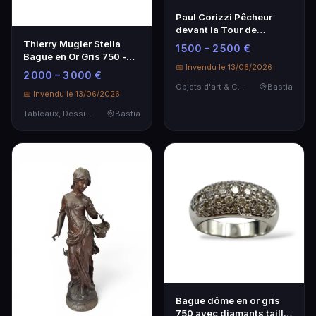
Paul Corizzi Pêcheur
devant la Tour de
Capitello – Peinture
Thierry Mugler Stella
1 500 – 2 500 €
20ème siècle
Bague en Or Gris 750 -
📅 Invendu le 13/06/2026
Élégance et Raffinement
2 000 – 3 000 €
Objets d'art & Curiosités
Bastia
📅 Invendu le 13/06/2026
Tableaux, Dessins & Estampes
Bastia
Bague dôme en or gris
750 avec diamants taille