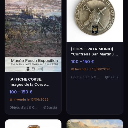
[CORSE-PATRIMONIO]
"Confreria San Martinu di
Patrimoniu".
100 – 150 €
📅 Invendu le 13/06/2026
Objets d'art & Curiosités
Bastia
[AFFICHE CORSE]
Images de la Corse
1850-1950. Collections
100 – 150 €
du…
📅 Invendu le 13/06/2026
Objets d'art & Curiosités
Bastia