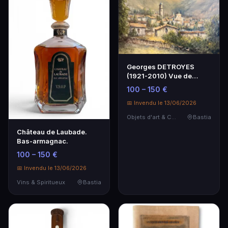
Georges DETROYES
(1921-2010) Vue de
Montemaggiore, Corse.
100 – 150 €
📅 Invendu le 13/06/2026
Objets d'art & Curiosités
Bastia
Château de Laubade.
Bas-armagnac.
100 – 150 €
📅 Invendu le 13/06/2026
Vins & Spiritueux
Bastia