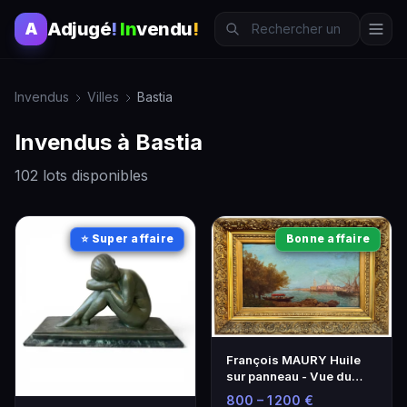
Adjugé
!
In
vendu
!
A
Invendus
Villes
Bastia
Invendus à Bastia
102 lots disponibles
⭐ Super affaire
Bonne affaire
François MAURY Huile
sur panneau - Vue du
Bosphore à
800 – 1 200 €