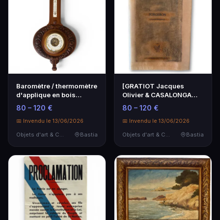
Baromètre / thermomètre
[GRATIOT Jacques
d'applique en bois
Olivier & CASALONGA
mouluré à décor d…
Toni]
80 – 120 €
80 – 120 €
📅 Invendu le 13/06/2026
📅 Invendu le 13/06/2026
Objets d'art & Curiosités
Bastia
Objets d'art & Curiosités
Bastia