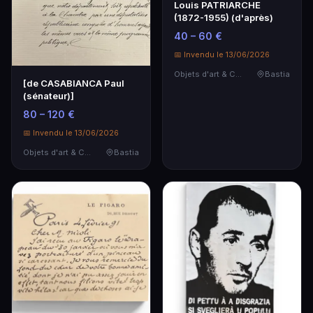
Louis PATRIARCHE
(1872-1955) (d'après)
40 – 60 €
📅 Invendu le 13/06/2026
Objets d'art & Curiosités
Bastia
[de CASABIANCA Paul
(sénateur)]
80 – 120 €
📅 Invendu le 13/06/2026
Objets d'art & Curiosités
Bastia