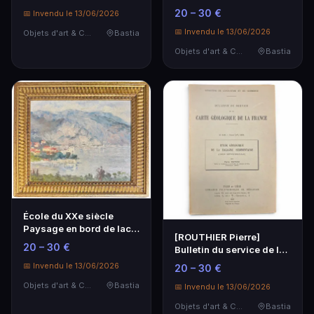
morte au pot de fleur.
20 – 30 €
📅 Invendu le 13/06/2026
📅 Invendu le 13/06/2026
Objets d'art & Curiosités
Bastia
Objets d'art & Curiosités
Bastia
École du XXe siècle
Paysage en bord de lac
[ROUTHIER Pierre]
(Suisse ?).
20 – 30 €
Bulletin du service de la
carte géologique…
📅 Invendu le 13/06/2026
20 – 30 €
Objets d'art & Curiosités
Bastia
📅 Invendu le 13/06/2026
Objets d'art & Curiosités
Bastia