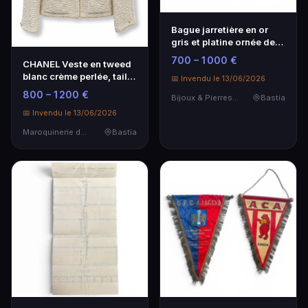
Bague jarretière en or
gris et platine ornée de
diamants
700 – 1 000 €
CHANEL Veste en tweed
blanc crème perlée, taille
📅 Invendu le 13/06/2026
34
800 – 1 200 €
Bijoux & Pierres Précieuses
Bastia
📅 Invendu le 13/06/2026
Maroquinerie de Luxe
Bastia