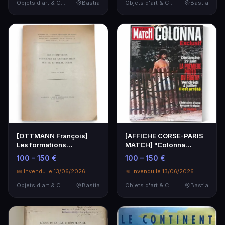
Objets d'art & Curiosités
Bastia
Objets d'art & Curiosités
Bastia
[OTTMANN François]
[AFFICHE CORSE-PARIS
Les formations
MATCH] "Colonna
pliocènes et
exclusif, la première p…
100 – 150 €
100 – 150 €
quaternaires …
📅 Invendu le 13/06/2026
📅 Invendu le 13/06/2026
Objets d'art & Curiosités
Bastia
Objets d'art & Curiosités
Bastia