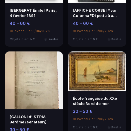
[BERGERAT Émile] Paris,
[AFFICHE CORSE] Yvan
4 février 1891
Colonna "Di pettu à a
disgrazia si sveg…
40 – 60 €
40 – 60 €
📅 Invendu le 13/06/2026
📅 Invendu le 13/06/2026
Objets d'art & Curiosités
Bastia
Objets d'art & Curiosités
Bastia
École française du XXe
siècle Bord de mer.
30 – 50 €
[GALLONI d'ISTRIA
📅 Invendu le 13/06/2026
Jérôme (sénateur)]
Objets d'art & Curiosités
Bastia
30 – 50 €