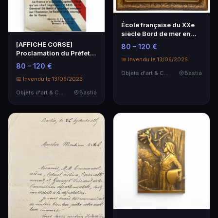
École française du XXe
siècle Bord de mer en
Provence.
[AFFICHE CORSE]
80 – 120 €
Proclamation du Préfet
📅 Invendu le 13/06/2026
de la Corse Bernard V…
80 – 120 €
Objets d'art & Curiosités
Bastia
📅 Invendu le 13/06/2026
Objets d'art & Curiosités
Bastia