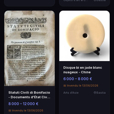
Disque bi en jade blanc
nuageux - Chine
6 000 – 8 000 €
📅 Invendu le 13/06/2026
Statuti Civili di Bonifacio
Arts d'Asie
Bastia
- Documents d'État Civil
Historique
8 000 – 12 000 €
📅 Invendu le 13/06/2026