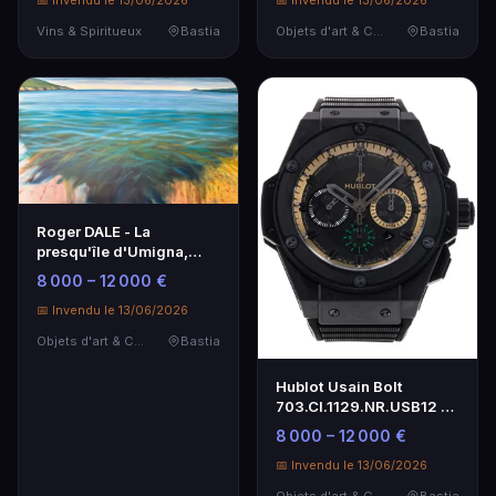
📅 Invendu le 13/06/2026
📅 Invendu le 13/06/2026
Vins & Spiritueux
Bastia
Objets d'art & Curiosités
Bastia
Roger DALE - La
presqu'île d'Umigna,
Cargèse, Corse - Œuvre
8 000 – 12 000 €
d'art
📅 Invendu le 13/06/2026
Objets d'art & Curiosités
Bastia
Hublot Usain Bolt
703.CI.1129.NR.USB12 -
Montre de luxe édition
8 000 – 12 000 €
limitée
📅 Invendu le 13/06/2026
Objets d'art & Curiosités
Bastia