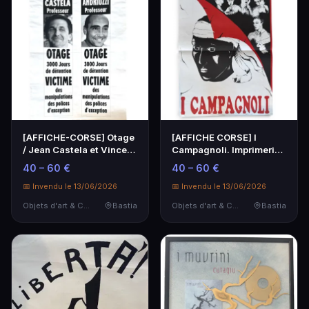
[AFFICHE-CORSE] Otage
[AFFICHE CORSE] I
/ Jean Castela et Vincent
Campagnoli. Imprimerie
Andriuzzi / …
Antoni-Diot
40 – 60 €
40 – 60 €
📅 Invendu le 13/06/2026
📅 Invendu le 13/06/2026
Objets d'art & Curiosités
Bastia
Objets d'art & Curiosités
Bastia