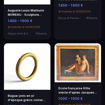
brillant - Élégance
1 400 – 1 600 €
intemporelle
Auguste Louis Mathurin
📅 Invendu le 13/06/2026
MOREAU - Sculpture
Bijoux & Pierres Précieuses
Bastia
'Rose' - Art Français
1 400 – 1 600 €
19ème
📅 Invendu le 13/06/2026
Objets d'art & Curiosités
Bastia
École française XIXe
siècle d'après Jacques-
Bague-jonc en or
Antoine Vallot - Œuvre
1 000 – 1 500 €
d'époque gréco-romaine
d'art
- Bijou antique
📅 Invendu le 13/06/2026