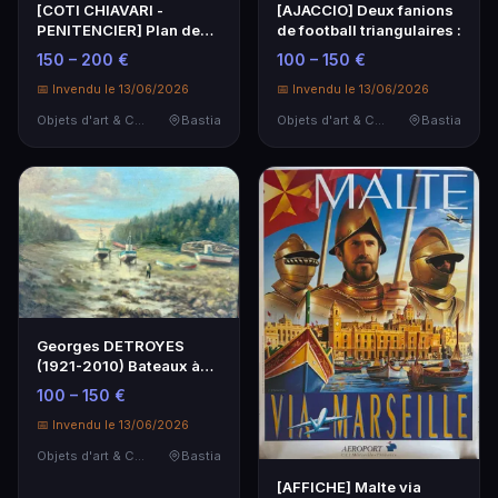
[COTI CHIAVARI -
[AJACCIO] Deux fanions
PENITENCIER] Plan de
de football triangulaires :
l'ancien établissement…
150 – 200 €
100 – 150 €
📅 Invendu le 13/06/2026
📅 Invendu le 13/06/2026
Objets d'art & Curiosités
Bastia
Objets d'art & Curiosités
Bastia
Georges DETROYES
(1921-2010) Bateaux à
marée basse.
100 – 150 €
📅 Invendu le 13/06/2026
Objets d'art & Curiosités
Bastia
[AFFICHE] Malte via