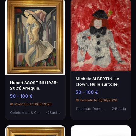
Michele ALBERTINI Le
Hubert AGOSTINI (1935-
clown. Huile sur toile.
2021) Arlequin.
50 – 100 €
50 – 100 €
📅 Invendu le 13/06/2026
📅 Invendu le 13/06/2026
Tableaux, Dessins & Estampes
Bastia
Objets d'art & Curiosités
Bastia