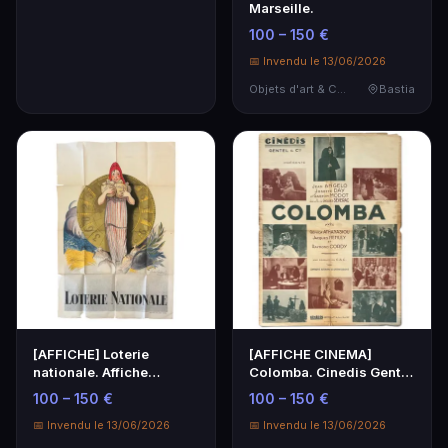
Marseille.
100 – 150 €
📅 Invendu le 13/06/2026
Objets d'art & Curiosités
Bastia
[AFFICHE] Loterie
[AFFICHE CINEMA]
nationale. Affiche
Colomba. Cinedis Gentel
lithographiée en
& Cie.
100 – 150 €
100 – 150 €
couleu…
📅 Invendu le 13/06/2026
📅 Invendu le 13/06/2026