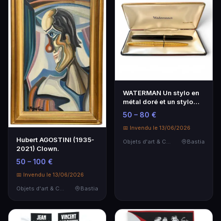
WATERMAN Un stylo en
métal doré et un stylo
plume en métal l…
50 – 80 €
📅 Invendu le 13/06/2026
Hubert AGOSTINI (1935-
Objets d'art & Curiosités
Bastia
2021) Clown.
50 – 100 €
📅 Invendu le 13/06/2026
Objets d'art & Curiosités
Bastia