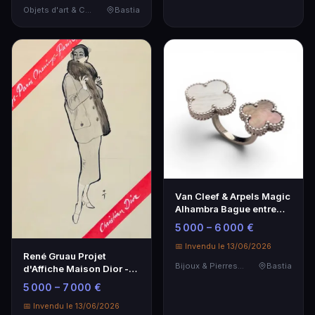
Objets d'art & Curiosités
Bastia
Van Cleef & Arpels Magic
Alhambra Bague entre
les doigts
5 000 – 6 000 €
📅 Invendu le 13/06/2026
René Gruau Projet
Bijoux & Pierres Précieuses
Bastia
d'Affiche Maison Dior -
Artiste Célèbre
5 000 – 7 000 €
📅 Invendu le 13/06/2026