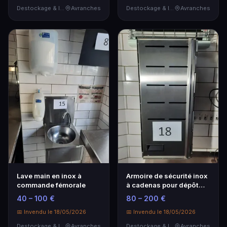
Destockage & Invendus
Avranches
Destockage & Invendus
Avranches
Lave main en inox à
Armoire de sécurité inox
commande fémorale
à cadenas pour dépôt
d'argent liqui…
40 – 100 €
80 – 200 €
📅 Invendu le 18/05/2026
📅 Invendu le 18/05/2026
Destockage & Invendus
Avranches
Destockage & Invendus
Avranches