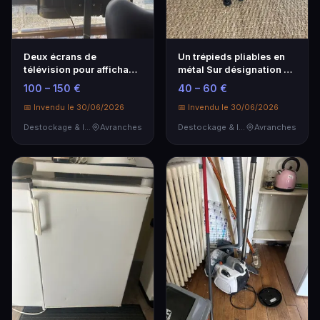
Deux écrans de
Un trépieds pliables en
télévision pour affichage
métal Sur désignation En
extérieurs En l'éta…
l'état
100 – 150 €
40 – 60 €
📅 Invendu le 30/06/2026
📅 Invendu le 30/06/2026
Destockage & Invendus
Avranches
Destockage & Invendus
Avranches