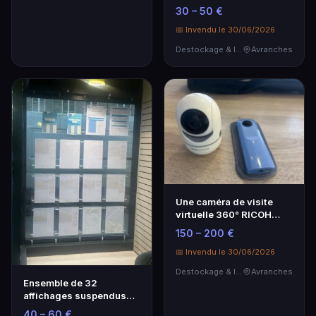
dont quatre dépareil…
30 – 50 €
📅 Invendu le 30/06/2026
Destockage & Invendus
Avranches
Une caméra de visite
virtuelle 360° RICOH
Theta avec trépied…
150 – 200 €
📅 Invendu le 30/06/2026
Destockage & Invendus
Avranches
Ensemble de 32
affichages suspendus
pour vitrine commerciale
40 – 60 €