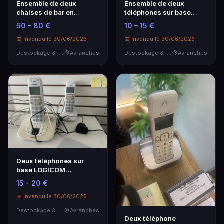
Ensemble de deux
Ensemble de deux
chaises de bar en
téléphones sur base
velours bleu capitonné
ALCATEL
50 – 80 €
10 – 15 €
Su…
📅 Invendu le 30/06/2026
📅 Invendu le 30/06/2026
Destockage & Invendus
Avranches
Destockage & Invendus
Avranches
Deux téléphones sur
base LOGICOM
CONFORT 255T
15 – 20 €
📅 Invendu le 30/06/2026
Destockage & Invendus
Avranches
Deux téléphone