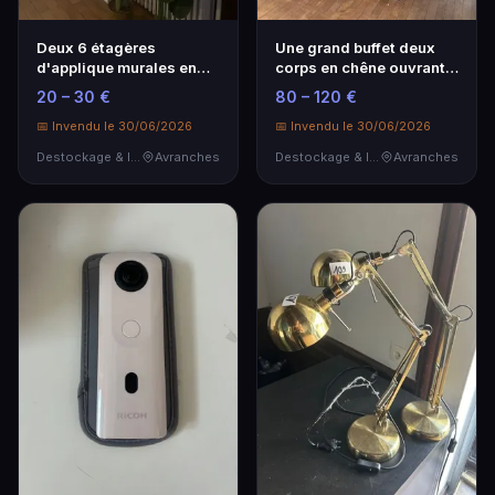
Deux 6 étagères
Une grand buffet deux
d'applique murales en
corps en chêne ouvrant à
stratifié blanc 115cm …
deux portes v…
20 – 30 €
80 – 120 €
📅 Invendu le 30/06/2026
📅 Invendu le 30/06/2026
Destockage & Invendus
Avranches
Destockage & Invendus
Avranches