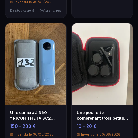
📅 Invendu le 30/06/2026
Destockage & Invendus
Avranches
Une camera à 360
Une pochette
° RICOH THETA SC2
comprenant trois petits
video 4K avec
objectifs pour téléphon…
150 – 200 €
10 – 20 €
stabilisati…
📅 Invendu le 30/06/2026
📅 Invendu le 30/06/2026