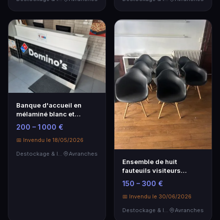
Banque d'accueil en
mélaminé blanc et
carrelage métro logo D…
200 – 1 000 €
📅 Invendu le 18/05/2026
Destockage & Invendus
Avranches
Ensemble de huit
fauteuils visiteurs
monocoques en PVC à
150 – 300 €
piè…
📅 Invendu le 30/06/2026
Destockage & Invendus
Avranches