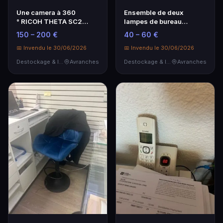
Une camera à 360
Ensemble de deux
° RICOH THETA SC2
lampes de bureau
video 4K avec
articulées en métal. On y
150 – 200 €
40 – 60 €
stabilisati…
…
📅 Invendu le 30/06/2026
📅 Invendu le 30/06/2026
Destockage & Invendus
Avranches
Destockage & Invendus
Avranches