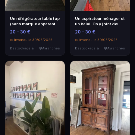
Un réfrigérateur table top
Un aspirateur ménager et
(sans marque apparente)
un balai. On y joint deux
Sur désig…
petites p…
20 – 30 €
20 – 30 €
📅 Invendu le 30/06/2026
📅 Invendu le 30/06/2026
Destockage & Invendus
Avranches
Destockage & Invendus
Avranches