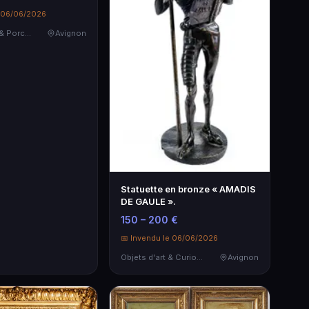
e 06/06/2026
Céramiques & Porcelaine
Avignon
Statuette en bronze « AMADIS
DE GAULE ».
150 – 200 €
📅 Invendu le 06/06/2026
Objets d'art & Curiosités
Avignon