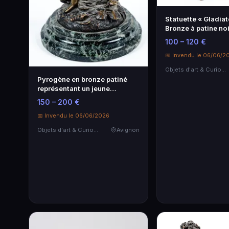
Statuette « Gladiat
Bronze à patine noi
100 – 120 €
📅 Invendu le 06/06/2
Objets d'art & Curiosités
Pyrogène en bronze patiné
représentant un jeune
napolitain t…
150 – 200 €
📅 Invendu le 06/06/2026
Objets d'art & Curiosités
Avignon