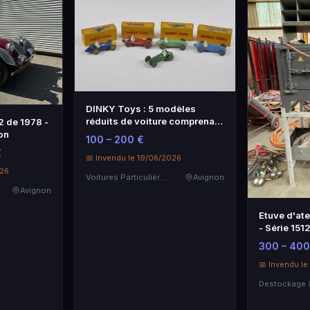
DINKY Toys : 5 modèles
réduits de voiture comprenant
2 de 1978 -
une Tal…
on
100 – 200 €
€
📅 Invendu le 19/06/2026
026
Voitures Particulières
Avignon
Avignon
Etuve d'at
- Série 151
fiabilité
300 – 400
📅 Invendu l