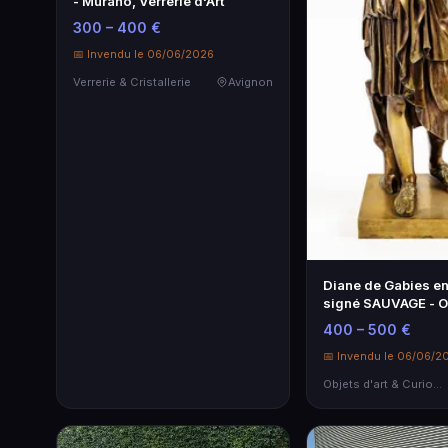
- Murano, Verrerie d'Art
300 – 400 €
📅 Invendu le 06/06/2026
Verrerie & Cristallerie
Avignon
Diane de Gabies e
signé SAUVAGE - Ob
exceptionnel
400 – 500 €
📅 Invendu le 06/06/2
Objets d'art & Curiosités