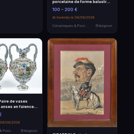
porcelaine de forme balustre
évasé en …
100 – 200 €
📅 Invendu le 06/06/2026
Céramiques & Porcelaine
Avignon
aire de vases
 anses en faïence à
€
e 06/06/2026
Céramiques & Porcelaine
Avignon