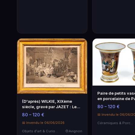
Paire de petits va
en porcelaine de Pa
(D'après) WILKIE, XIXème
décor…
80 – 120 €
siècle, gravé par JAZET : Les
polit…
80 – 120 €
📅 Invendu le 06/06/2
📅 Invendu le 06/06/2026
Céramiques & Porcelaine
Objets d'art & Curiosités
Avignon