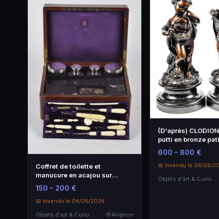
(D'après) CLODION 
putti en bronze pat
600 – 800 €
📅 Invendu le 06/06/2
Coffret de toilette et
manucure en acajou sur
Objets d'art & Curiosités
monture en lai…
150 – 200 €
📅 Invendu le 06/06/2026
Objets d'art & Curiosités
Avignon