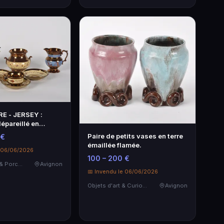
E - JERSEY :
épareillé en
e lu…
Paire de petits vases en terre
 €
émaillée flamée.
e 06/06/2026
100 – 200 €
Céramiques & Porcelaine
Avignon
📅 Invendu le 06/06/2026
Objets d'art & Curiosités
Avignon