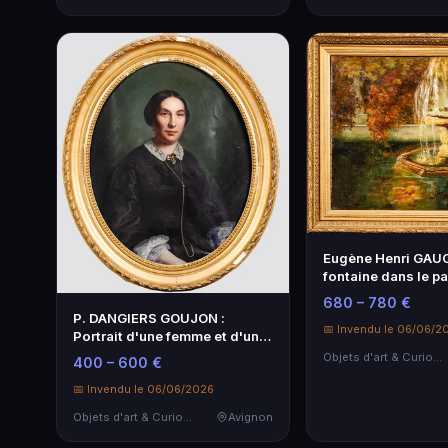
Eugène Henri GAUC
fontaine dans le p
d'art
680 – 780 €
P. DANGIERS GOUJON :
📅 Invendu le 06/06/2
Portrait d'une femme et d'un
homme - Œuvre d'art unique
Objets d'art & Curiosités
400 – 600 €
📅 Invendu le 06/06/2026
Objets d'art & Curiosités
Avignon