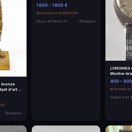
1 600 – 1 800 €
📅 Invendu le 30/05/2026
Bijoux & Pierres Précieuses
Avignon
LONGINES 
Montre-bra
400 – 600
n bronze
jet d'art
📅 Invendu l
026
Avignon