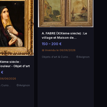
A. FABRE (XIXème siècle) : Le
village et Maison de
pécheurs.
150 – 200 €
📅 Invendu le 06/06/2026
Objets d'art & Curiosités
Avignon
Xème siècle :
ouleur - Objet d'art
 €
e 06/06/2026
Objets d'art & Curiosités
Avignon