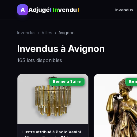
Adjugé
!
In
vendu
!
A
Invendus
Invendus
Villes
Avignon
Invendus à Avignon
165 lots disponibles
Bonne affaire
Bon
Lustre attribué à Paolo Venini