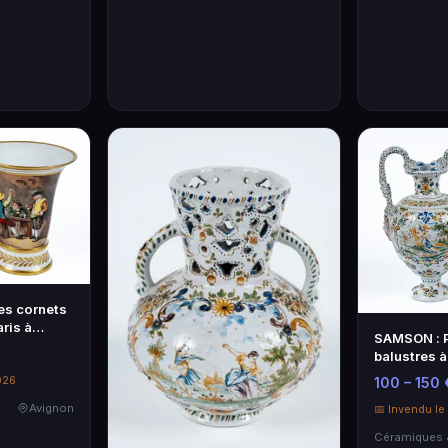
ses cornets
ris à
SAMSON : P
balustres à
décor…
026
100 – 150 
Avignon
📅 Invendu l