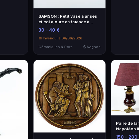
SAMSON : Petit vase à anses
et col ajouré en faïence à
décor…
30 – 40 €
📅 Invendu le 06/06/2026
Céramiques & Porcelaine
Avignon
Paire de la
Napoléon II
150 – 200