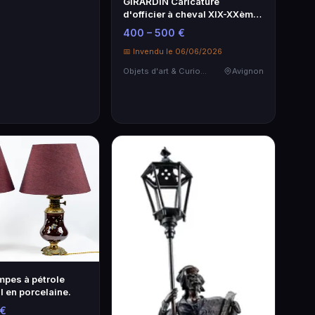
GIRARDIN Caricature
d'officier à cheval XIX-XXème
- Œuvre d'art unique
400 – 500 €
📅 Invendu le 06/06/2026
Objets d'art & Curiosités
Avignon
mpes à pétrole
I en porcelaine.
 €