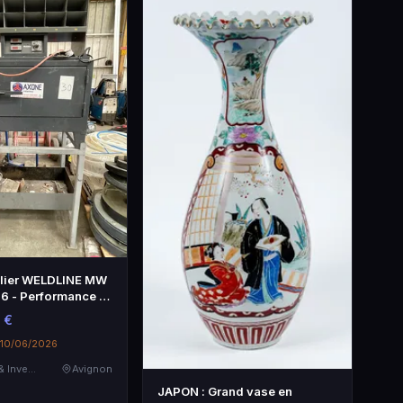
elier WELDLINE MW
26 - Performance et
 €
e 10/06/2026
Destockage & Invendus
Avignon
JAPON : Grand vase en