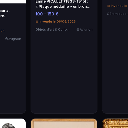
Emile PICAULT (1833-1915) :
📅 Invendu l
« Plaque médaille » en bronze
eur ».
à …
100 – 150 €
re.
📅 Invendu le 06/06/2026
Objets d'art & Curiosités
Avignon
026
Avignon