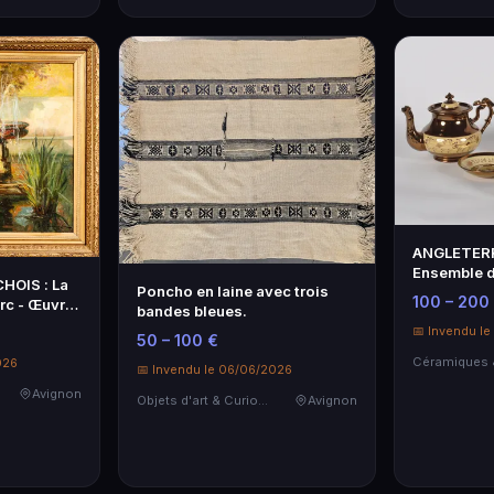
ANGLETERR
Ensemble d
HOIS : La
Poncho en laine avec trois
faïence fin
100 – 200
arc - Œuvre
bandes bleues.
📅 Invendu l
50 – 100 €
026
📅 Invendu le 06/06/2026
Avignon
Objets d'art & Curiosités
Avignon