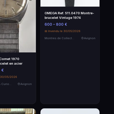
OMEGA Ref. 511.0470 Montre-
bracelet Vintage 1974
600 – 800 €
📅 Invendu le 30/05/2026
Montres de Collection
Avignon
Comet 1970
celet en acier
 €
e 30/05/2026
Objets d'art & Curiosités
Avignon