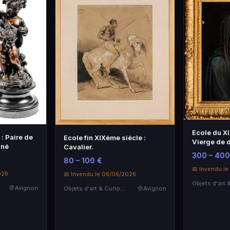
Ecole du XI
: Paire de
Ecole fin XIXème siècle :
Vierge de d
iné
Cavalier.
300 – 400
80 – 100 €
📅 Invendu l
026
📅 Invendu le 06/06/2026
Avignon
Objets d'art & Curiosités
Avignon