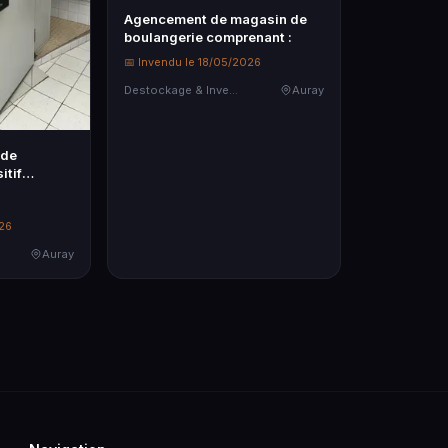
Agencement de magasin de
boulangerie comprenant :
📅 Invendu le 18/05/2026
Destockage & Invendus
Auray
ide
itif
026
Auray