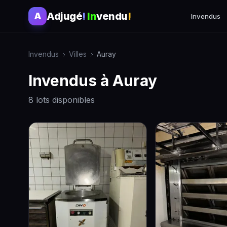
Adjugé
!
In
vendu
!
A
Invendus
Invendus
Villes
Auray
Invendus à Auray
8 lots disponibles