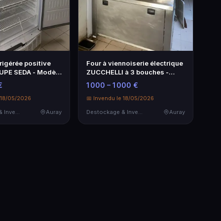
rigérée positive
Four à viennoiserie électrique
UPE SEDA - Modèle
ZUCCHELLI à 3 bouches -
Modèl…
€
1 000 – 1 000 €
 18/05/2026
📅 Invendu le 18/05/2026
Destockage & Invendus
Auray
Destockage & Invendus
Auray