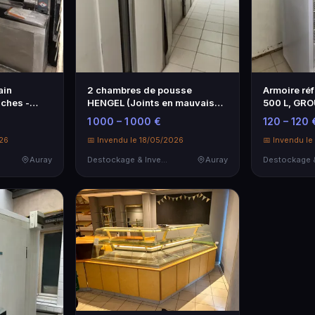
ain
2 chambres de pousse
Armoire réf
ches -
HENGEL (Joints en mauvais
500 L, GRO
état). Moteur…
: MM…
1 000 – 1 000 €
120 – 120 
026
📅 Invendu le 18/05/2026
📅 Invendu le
Auray
Destockage & Invendus
Auray