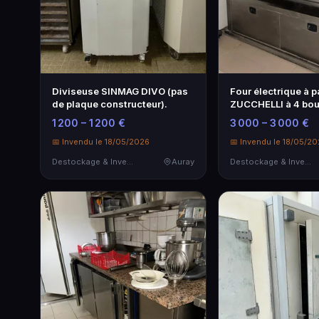
Diviseuse SINMAG DIVO (pas
Four électrique à p
de plaque constructeur).
ZUCCHELLI à 4 bou
Modèle : EL 4…
1 200 – 1 200 €
3 000 – 3 000 €
📅 Invendu le 18/05/2026
📅 Invendu le 18/05/2
Destockage & Invendus
Auray
Destockage & Invendus