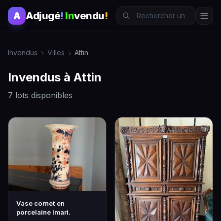
Adjugé
!
In
vendu
!
A
Invendus
Villes
Attin
Invendus à Attin
7 lots disponibles
Vase cornet en
porcelaine Imari.