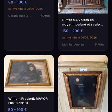
80 – 100 €
📅 Invendu le 01/06/2026
Céramiques & Porcelaine
Attin
Buffet à 4 volets en
noyer mouluré et sculpté
de pointes de …
150 – 200 €
📅 Invendu le 01/06/2026
Mobilier Ancien
Attin
William Frederik MAYOR
(1868-1916)
50 – 100 €