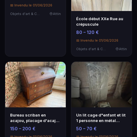
📅 Invendu le 01/06/2026
Objets d'art & Curiosités
Attin
École début XXe Rue au
crépuscule
80 – 120 €
📅 Invendu le 01/06/2026
Objets d'art & Curiosités
Attin
Bureau scriban en
Un lit cage d"enfant et lit
acajou, placage d'acajou
1 personne en métal
et filets de bois…
laqué blanc.
150 – 200 €
50 – 70 €
📅 Invendu le 01/06/2026
📅 Invendu le 01/06/2026