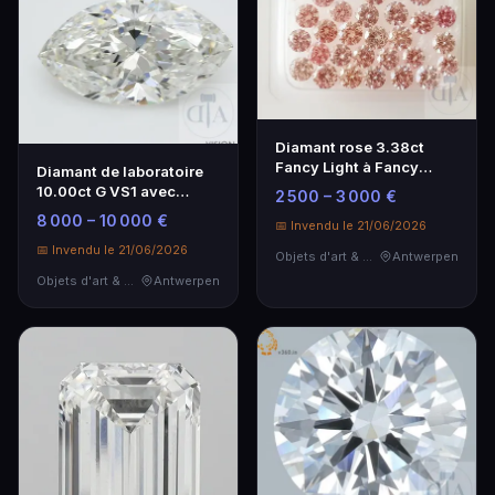
Diamant rose 3.38ct
Fancy Light à Fancy
Diamant de laboratoire
Intense VS-SI avec
10.00ct G VS1 avec
2 500 – 3 000 €
certificat GRA
certificat IGI
8 000 – 10 000 €
📅 Invendu le 21/06/2026
📅 Invendu le 21/06/2026
Objets d'art & Curiosités
Antwerpen
Objets d'art & Curiosités
Antwerpen