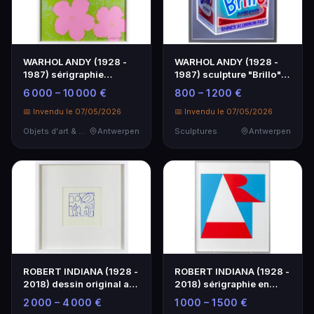
WARHOL ANDY (1928 -
WARHOL ANDY (1928 -
1987) sérigraphie
1987) sculpture "Brillo"
originale "Sunday B Mo…
au néon - dans …
6 000 – 10 000 €
800 – 1 200 €
📅 Invendu le 07/05/2026
📅 Invendu le 07/05/2026
Objets d'art & Curiosités
Antwerpen
Sculptures
Antwerpen
ROBERT INDIANA (1928 -
ROBERT INDIANA (1928 -
2018) dessin original au
2018) sérigraphie en
feutre bleu …
couleurs de "The…
2 000 – 4 000 €
1 000 – 1 500 €