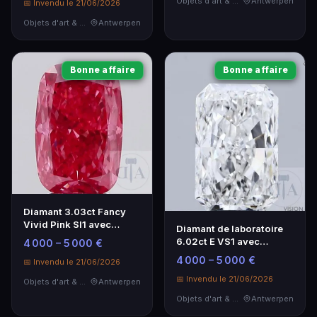
Objets d'art & Curiosités
Antwerpen
📅 Invendu le 21/06/2026
Objets d'art & Curiosités
Antwerpen
Bonne affaire
Bonne affaire
Diamant 3.03ct Fancy
Vivid Pink SI1 avec
Diamant de laboratoire
certificat IGI
6.02ct E VS1 avec
4 000 – 5 000 €
certificat IGI
4 000 – 5 000 €
📅 Invendu le 21/06/2026
📅 Invendu le 21/06/2026
Objets d'art & Curiosités
Antwerpen
Objets d'art & Curiosités
Antwerpen