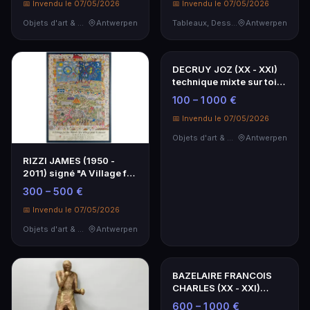
📅 Invendu le 07/05/2026
📅 Invendu le 07/05/2026
Objets d'art & Curiosités
Antwerpen
Tableaux, Dessins & Estampes
Antwerpen
RIZZI JAMES (1950 -
DECRUY JOZ (XX - XXI)
2011) signé "A Village for
technique mixte sur toile
the World" - …
: "Portrait …
300 – 500 €
100 – 1 000 €
📅 Invendu le 07/05/2026
📅 Invendu le 07/05/2026
Objets d'art & Curiosités
Antwerpen
Objets d'art & Curiosités
Antwerpen