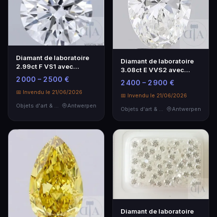
Diamant de laboratoire
Diamant de laboratoire
2.99ct F VS1 avec
3.08ct E VVS2 avec
certificat IGI
certificat IGI
2 000 – 2 500 €
2 400 – 2 900 €
📅 Invendu le 21/06/2026
📅 Invendu le 21/06/2026
Objets d'art & Curiosités
Antwerpen
Objets d'art & Curiosités
Antwerpen
Diamant de laboratoire