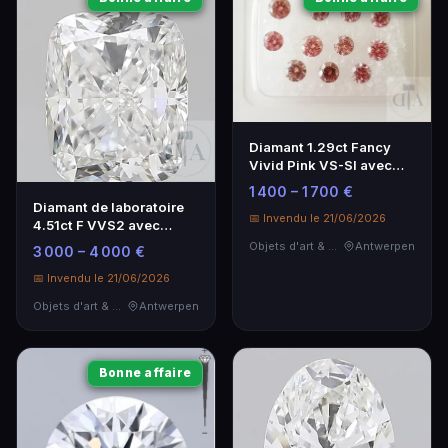
Diamant 1.29ct Fancy
Vivid Pink VS-SI avec
certificat GRA
1 400 – 1 700 €
Diamant de laboratoire
📅 Invendu le 21/06/2026
4.51ct F VVS2 avec
certificat IGI
Objets d'art & Curiosités
Antwerpen
3 000 – 4 000 €
📅 Invendu le 21/06/2026
Objets d'art & Curiosités
Antwerpen
Bonne affaire