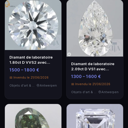
Diamant de laboratoire
1.80ct D VVS2 avec
Diamant de laboratoire
certificat IGI
2.09ct D VS1 avec
1 500 – 1 800 €
certificat IGI
1 300 – 1 600 €
📅 Invendu le 21/06/2026
📅 Invendu le 21/06/2026
Objets d'art & Curiosités
Antwerpen
Objets d'art & Curiosités
Antwerpen