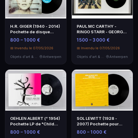
H.R. GIGER (1940 - 2014)
PAUL MC CARTHY -
Pochette de disque
RINGO STARR - GEORGE
représentant Deb…
HARRISON pochette de
800 – 1 000 €
1 500 – 3 000 €
l…
📅 Invendu le 07/05/2026
📅 Invendu le 07/05/2026
Objets d'art & Curiosités
Antwerpen
Objets d'art & Curiosités
Antwerpen
OEHLEN ALBERT (° 1954)
SOL LEWITT (1928 -
Pochette LP de "Child
2007) Pochette pour
Abuse - Trouble…
l'album "Music in Twe…
800 – 1 000 €
800 – 1 000 €