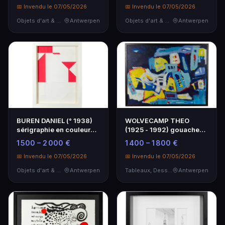
📅 Invendu le 07/05/2026
📅 Invendu le 07/05/2026
Objets d'art & Curiosités
Antwerpen
Objets d'art & Curiosités
Antwerpen
BUREN DANIEL (° 1938)
WOLVECAMP THEO
sérigraphie en couleurs
(1925 - 1992) gouache
avec compositi…
avec une composition
1 500 – 2 000 €
1 400 – 1 800 €
ab…
📅 Invendu le 07/05/2026
📅 Invendu le 07/05/2026
Objets d'art & Curiosités
Antwerpen
Tableaux, Dessins & Estampes
Antwerpen