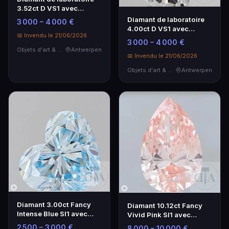
3.52ct D VS1 avec
certificat IGI
Diamant de laboratoire
3 000 – 4 000 €
4.00ct D VS1 avec
📅 Invendu le 21/06/2026
certificat IGI
3 000 – 4 000 €
Objets d'art & Curiosités
Antwerpen
📅 Invendu le 21/06/2026
Objets d'art & Curiosités
Antwerpen
Diamant 3.00ct Fancy
Diamant 10.12ct Fancy
Intense Blue SI1 avec
Vivid Pink SI1 avec
certificat IGI
certificat IGI
2 500 – 3 000 €
8 000 – 10 000 €