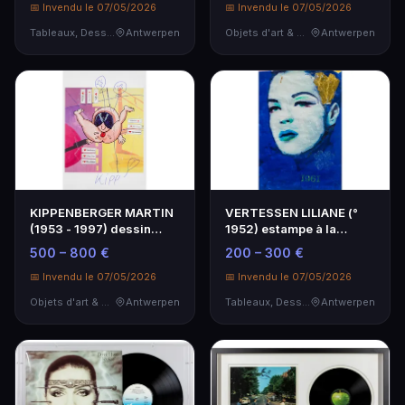
📅 Invendu le 07/05/2026
📅 Invendu le 07/05/2026
Tableaux, Dessins & Estampes
Antwerpen
Objets d'art & Curiosités
Antwerpen
KIPPENBERGER MARTIN
VERTESSEN LILIANE (°
(1953 - 1997) dessin
1952) estampe à la
original à l'encre …
feuille d'or : "Auto…
500 – 800 €
200 – 300 €
📅 Invendu le 07/05/2026
📅 Invendu le 07/05/2026
Objets d'art & Curiosités
Antwerpen
Tableaux, Dessins & Estampes
Antwerpen