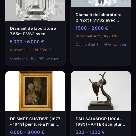
Diamant de laboratoire
2.42ct F VVS2 avec
certificat IGI
1 500 – 2 000 €
Diamant de laboratoire
7.55ct F VS2 avec
📅 Invendu le 21/06/2026
certificat IGI
5 000 – 6 000 €
Objets d'art & Curiosités
Antwerpen
📅 Invendu le 21/06/2026
Objets d'art & Curiosités
Antwerpen
DE SMET GUSTAVE (1877
DALI SALVADOR (1904 -
- 1943) peinture à l'huile
1989) - AFTER sculpture
sur panneau…
en bronze : "N…
6 000 – 8 000 €
500 – 1 000 €