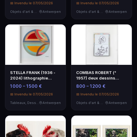
📅 Invendu le 07/05/2026
📅 Invendu le 07/05/2026
Objets d'art & Curiosités
Antwerpen
Objets d'art & Curiosités
Antwerpen
STELLA FRANK (1936 -
COMBAS ROBERT (°
2024) lithographie
1957) deux dessins
couleur offset dd 20…
originaux au feutre noir…
1 000 – 1 500 €
800 – 1 200 €
📅 Invendu le 07/05/2026
📅 Invendu le 07/05/2026
Tableaux, Dessins & Estampes
Antwerpen
Objets d'art & Curiosités
Antwerpen