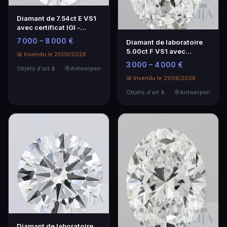
Diamant de 7.54ct E VS1
avec certificat IGI -
Diamant synthétique
7 000 – 8 000 €
Diamant de laboratoire
5.00ct F VS1 avec
📅 Invendu le 21/06/2026
certificat IGI
3 000 – 4 000 €
Objets d'art & Curiosités
Antwerpen
📅 Invendu le 21/06/2026
Objets d'art & Curiosités
Antwerpen
Diamant de laboratoire