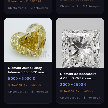
📅 Invendu le 21/06/2026
Objets d'art & Curiosités
Antwerpen
Objets d'art & Curiosités
Antwerpen
Diamant Jaune Fancy
Intense 5.05ct VS1 avec
Diamant de laboratoire
Certificat IGI
4.08ct G VVS2 avec
5 000 – 6 000 €
certificat IGI
2 000 – 2 500 €
📅 Invendu le 21/06/2026
📅 Invendu le 21/06/2026
Objets d'art & Curiosités
Antwerpen
Objets d'art & Curiosités
Antwerpen