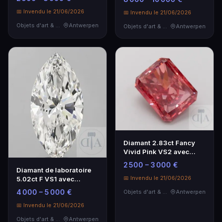
📅 Invendu le 21/06/2026
📅 Invendu le 21/06/2026
Objets d'art & Curiosités
Antwerpen
Objets d'art & Curiosités
Antwerpen
Diamant 2.83ct Fancy
Vivid Pink VS2 avec
certificat IGI
2 500 – 3 000 €
Diamant de laboratoire
📅 Invendu le 21/06/2026
5.02ct F VS1 avec
certificat IGI
4 000 – 5 000 €
Objets d'art & Curiosités
Antwerpen
📅 Invendu le 21/06/2026
Objets d'art & Curiosités
Antwerpen