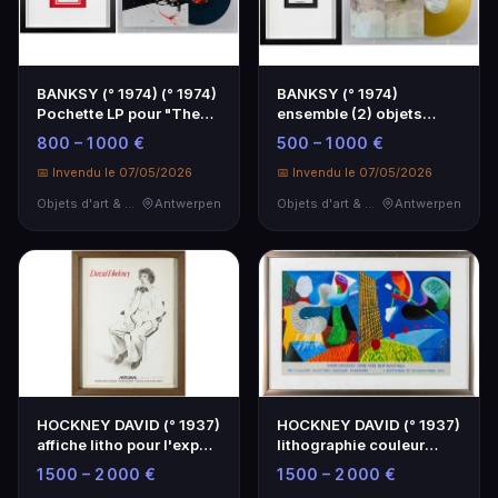
BANKSY (° 1974) (° 1974)
BANKSY (° 1974)
Pochette LP pour "The
ensemble (2) objets
Promise - Bel…
encadrés : - disque
800 – 1 000 €
500 – 1 000 €
viny…
📅 Invendu le 07/05/2026
📅 Invendu le 07/05/2026
Objets d'art & Curiosités
Antwerpen
Objets d'art & Curiosités
Antwerpen
HOCKNEY DAVID (° 1937)
HOCKNEY DAVID (° 1937)
affiche litho pour l'expo
lithographie couleur
'Artcurial'…
offset comme aff…
1 500 – 2 000 €
1 500 – 2 000 €