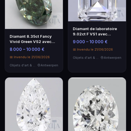
Diamant de laboratoire
9.02ct F VS1 avec
Diamant 8.35ct Fancy
certificat IGI
Vivid Green VS2 avec
9 000 – 10 000 €
certificat IGI
8 000 – 10 000 €
📅 Invendu le 21/06/2026
📅 Invendu le 21/06/2026
Objets d'art & Curiosités
Antwerpen
Objets d'art & Curiosités
Antwerpen