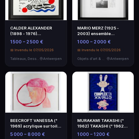
CALDER ALEXANDER
MARIO MERZ (1925 -
(1898 - 1976)
2003) ensemble
lithographie en couleurs
concernant "Terra grigia,
1 500 – 2 500 €
1 000 – 2 000 €
n° A…
…
📅 Invendu le 07/05/2026
📅 Invendu le 07/05/2026
Tableaux, Dessins & Estampes
Antwerpen
Objets d'art & Curiosités
Antwerpen
BEECROFT VANESSA (°
MURAKAMI TAKASHI (°
1969) acrylique sur toile
1962) TAKASHI (° 1962)
: "Autoportrai…
dessin au marqueu…
5 000 – 8 000 €
1 000 – 1 200 €