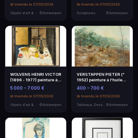
📅 Invendu le 07/05/2026
📅 Invendu le 07/05/2026
Objets d'art & Curiosités
Antwerpen
Sculptures
Antwerpen
WOLVENS HENRI VICTOR
VERSTAPPEN PIETER (°
(1896 - 1977) peinture à
1952) peinture à l'huile
l'huile sur to…
sur toile : "V…
5 000 – 7 000 €
400 – 700 €
📅 Invendu le 07/05/2026
📅 Invendu le 07/05/2026
Objets d'art & Curiosités
Antwerpen
Tableaux, Dessins & Estampes
Antwerpen