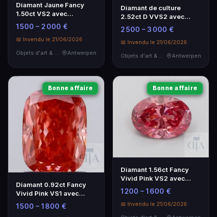
Diamant Jaune Fancy
Diamant de culture
1.50ct VS2 avec
2.52ct D VVS2 avec
Certificat IGI
certificat IGI
1 500 – 2 000 €
2 500 – 3 000 €
📅 Invendu le 21/06/2026
📅 Invendu le 21/06/2026
Objets d'art & Curiosités
Antwerpen
Objets d'art & Curiosités
Antwerpen
Bonne affaire
Bonne affaire
Diamant 1.56ct Fancy
Vivid Pink VS2 avec
Diamant 0.92ct Fancy
certificat IGI
1 200 – 1 600 €
Vivid Pink VS1 avec
certificat IGI
📅 Invendu le 21/06/2026
1 500 – 1 800 €