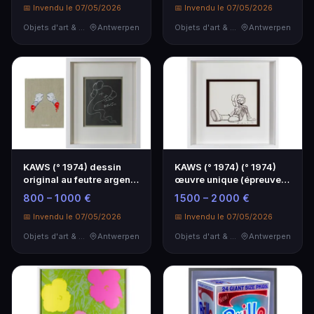
📅 Invendu le 07/05/2026
📅 Invendu le 07/05/2026
Objets d'art & Curiosités
Antwerpen
Objets d'art & Curiosités
Antwerpen
KAWS (° 1974) dessin
KAWS (° 1974) (° 1974)
original au feutre argenté
œuvre unique (épreuve)
sur une page…
sur textile av…
800 – 1 000 €
1 500 – 2 000 €
📅 Invendu le 07/05/2026
📅 Invendu le 07/05/2026
Objets d'art & Curiosités
Antwerpen
Objets d'art & Curiosités
Antwerpen