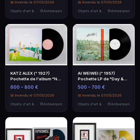
📅 Invendu le 07/05/2026
📅 Invendu le 07/05/2026
Objets d'art & Curiosités
Antwerpen
Objets d'art & Curiosités
Antwerpen
KATZ ALEX (° 1927)
AI WEIWEI (° 1957)
Pochette de l'album "No
Pochette LP de "Day &
kids" - avec vitr…
Taxi : Live in Shen…
600 – 800 €
500 – 700 €
📅 Invendu le 07/05/2026
📅 Invendu le 07/05/2026
Objets d'art & Curiosités
Antwerpen
Objets d'art & Curiosités
Antwerpen