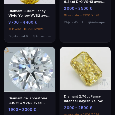
6.34ct D-G VS-SI avec
certificat GRA
2 000 – 2 500 €
Diamant 3.03ct Fancy
Vivid Yellow VVS2 avec
📅 Invendu le 21/06/2026
certificat IGI
3 700 – 4 400 €
Objets d'art & Curiosités
Antwerpen
📅 Invendu le 21/06/2026
Objets d'art & Curiosités
Antwerpen
Diamant 2.76ct Fancy
Diamant de laboratoire
Intense Grayish Yellow
3.10ct G VVS2 avec
VVS2 avec certificat IGI
certificat IGI
2 000 – 2 500 €
1 900 – 2 300 €
📅 Invendu le 21/06/2026