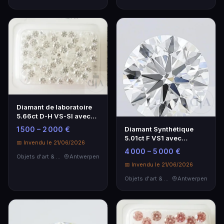
Diamant de laboratoire
5.66ct D-H VS-SI avec
certificat GRA
1 500 – 2 000 €
Diamant Synthétique
5.01ct F VS1 avec
📅 Invendu le 21/06/2026
Certificat IGI
4 000 – 5 000 €
Objets d'art & Curiosités
Antwerpen
📅 Invendu le 21/06/2026
Objets d'art & Curiosités
Antwerpen