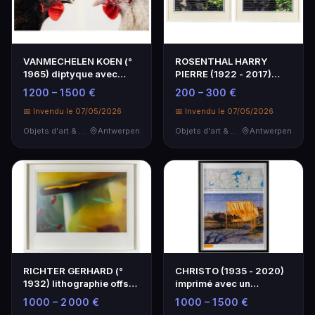
VANMECHELEN KOEN (°
ROSENTHAL HARRY
1965) diptyque avec
PIERRE (1922 - 2017)
deux impressions lam…
deux tirages photo sur …
1 200 – 1 500 €
200 – 300 €
📅 Invendu le 07/05/2026
📅 Invendu le 07/05/2026
Objets d'art & Curiosités
Antwerpen
Objets d'art & Curiosités
Antwerpen
RICHTER GERHARD (°
CHRISTO (1935 - 2020)
1932) lithographie offset
imprimé avec un
en couleurs rep…
morceau de tissu origi…
1 000 – 2 000 €
1 000 – 1 500 €