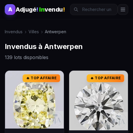
Adjugé
!
In
vendu
!
A
Invendus
Villes
Antwerpen
Invendus à Antwerpen
139 lots disponibles
🔥 TOP AFFAIRE
🔥 TOP AFFAIRE