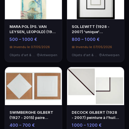
MARA POL (PS. VAN
SOL LEWITT (1928 -
LEYSEN, LEOPOLD) (1920
2007) 'unique'
- 1998) œuvre en te…
sérigraphie en couleur
500 – 1 000 €
800 – 1 000 €
de …
📅 Invendu le 07/05/2026
📅 Invendu le 07/05/2026
Objets d'art & Curiosités
Antwerpen
Objets d'art & Curiosités
Antwerpen
SWIMBERGHE GILBERT
DECOCK GILBERT (1928
(1927 - 2015) paire
- 2007) peinture à l'huile
d'œuvres en relief as…
pendante sur…
400 – 700 €
1 000 – 1 200 €