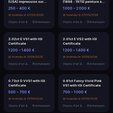
VERMEERSCH RIK (°
MATISSE HENRI (1869 -
1949) œuvre en peinture
1954) lithographie en
émaillée sur panne…
couleurs : "La d…
📅 Invendu le 07/05/2026
📅 Invendu le 07/05/2026
Objets d'art & Curiosités
Antwerpen
Tableaux, Dessins & Estampes
Antwerpen
VAN DEN BOSCH JEF (°
WAUMAN ROGER (° 1956)
1942) œuvre en
gouache titrée "The
techniques mixtes :
green room" - 52 x…
100 – 300 €
1 500 – 2 000 €
"Eve…
📅 Invendu le 07/05/2026
📅 Invendu le 07/05/2026