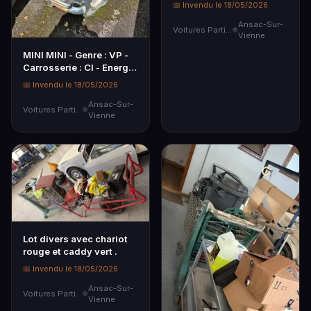
📅 Invendu le 18/05/2026
Carrosserie : PTE …
Ansac-Sur-
Voitures Particulières
Vienne
MINI MINI - Genre : VP -
Carrosserie : CI - Energie
: ES - C…
📅 Invendu le 18/05/2026
Ansac-Sur-
Voitures Particulières
Vienne
Lot divers avec chariot
rouge et caddy vert .
📅 Invendu le 18/05/2026
Ansac-Sur-
Voitures Particulières
Vienne