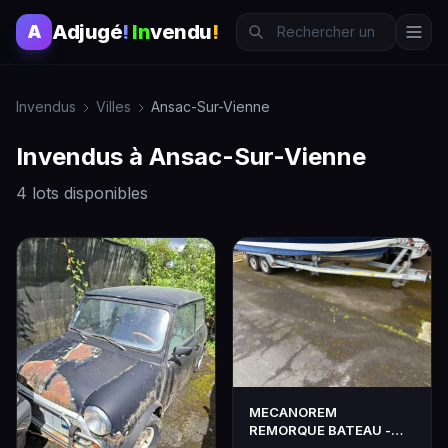
Adjugé
!
In
vendu
!
A
Invendus
Villes
Ansac-Sur-Vienne
Invendus à Ansac-Sur-Vienne
4 lots disponibles
MECANOREM
REMORQUE BATEAU -
Genre : REM -