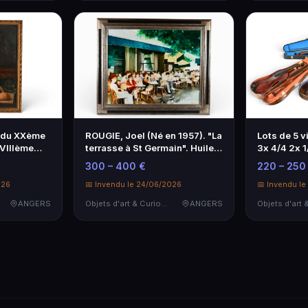
 du XXème
ROUGIE, Joel (Né en 1957). "La
Lots de 5 v
XVIIIème
terrasse à St Germain". Huile
3x 4/4 2x 1
e moine
sur toile signée en bas à
vendu dans 
300 – 400 €
220 – 250
toile
droite, contresignée et
DOUCET
026
titrée...
📅 Invendu le 24/06/2026
📅 Invendu l
ANGERS
Objets d'art & Curiosités
ANGERS