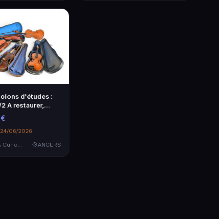
iolons d'études :
/2 A restaurer,
l'état. Expert : M.
 €
e 24/06/2026
Objets d'art & Curiosités
ANGERS