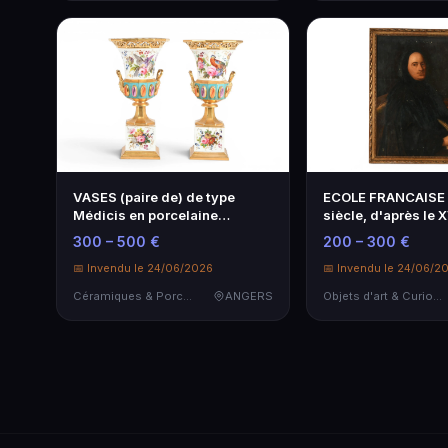
VASES (paire de) de type
ECOLE FRANCAISE
Médicis en porcelaine
siècle, d'après le 
émaillée polychrome à décor
siècle. "Portrait d
300 – 500 €
200 – 300 €
de faux cabochons, d'oiseaux
écrivant", huile sur 
et de fleurs....
📅 Invendu le 24/06/2026
signée en ...
📅 Invendu le 24/06/2
Céramiques & Porcelaine
ANGERS
Objets d'art & Curiosités