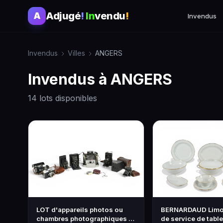
Adjugé
!
In
vendu
!
A
Invendus
Invendus
Villes
ANGERS
Invendus à ANGERS
14 lots disponibles
LOT d'appareils photos ou
BERNARDAUD Limog
chambres photographiques : -
de service de table