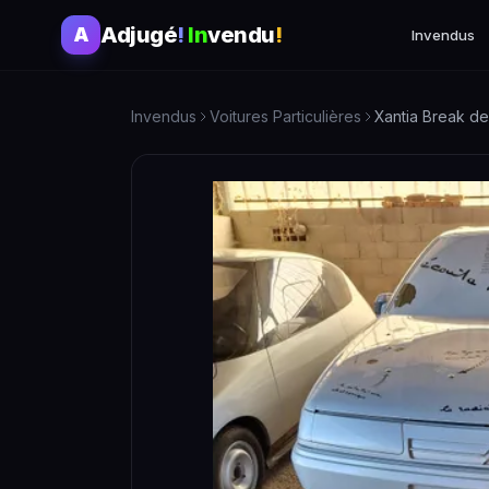
Adjugé
!
In
vendu
!
A
Invendus
Invendus
Voitures Particulières
Xantia Break d