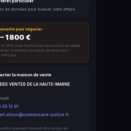
térêt particulier
z de données pour évaluer cette affaire.
 conseillé pour négocier
– 1 800 €
e 10–25% sous l'estimation est souvent acceptée
nvendu. Contactez la maison de vente pour
votre prix.
acter la maison de vente
DES VENTES DE LA HAUTE-MARNE
mont
 03 12 91
ert.alison@commissaire-justice.fr
nvendus peuvent souvent être acquis en