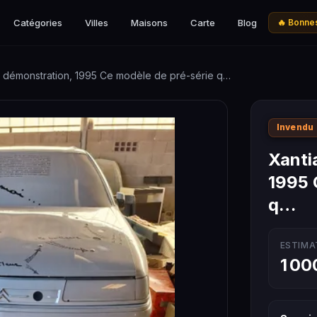
Catégories
Villes
Maisons
Carte
Blog
🔥 Bonnes
e démonstration, 1995 Ce modèle de pré-série q…
Invendu
Xanti
1995 
q…
ESTIMA
1 00