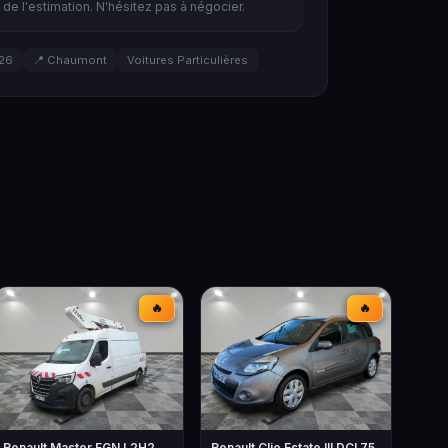
de l'estimation. N'hésitez pas à négocier.
026
📍 Chaumont
Voitures Particulières
🔥
🔥
Renault Master FGN L2H2
Renault Clio Estate III DCI 75