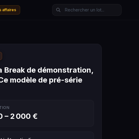
 affaires
a Break de démonstration,
Ce modèle de pré-série
TION
0 – 2 000 €