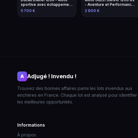
sportive avec échappement
- Aventure et Performance -
modifié
2013
5 700 €
2 800 €
Adjugé ! Invendu !
A
Trouvez des bonnes affaires parmi les lots invendus aux
enchères en France. Chaque lot est analysé pour identifier
les meilleures opportunités.
Informations
À propos