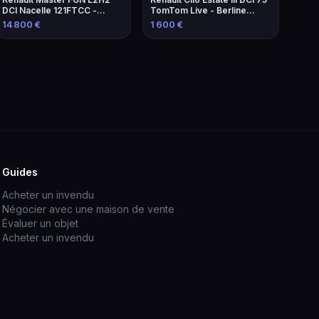
DCI Nacelle 121FTCC -
TomTom Live - Berline
Élévateur de 2021
familiale économique
14 800 €
1 600 €
Guides
Acheter un invendu
Négocier avec une maison de vente
Évaluer un objet
Acheter un invendu