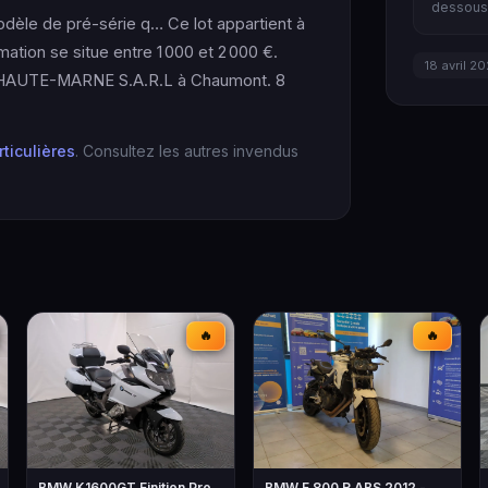
dessous 
dèle de pré-série q… Ce lot appartient à
mation se situe entre 1 000 et 2 000 €.
18 avril 2
HAUTE-MARNE S.A.R.L à Chaumont. 8
rticulières
. Consultez les autres invendus
🔥
🔥
BMW K1600GT Finition Pro
BMW F 800 R ABS 2012 -