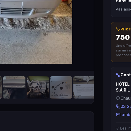
Sans in
Pas asse
🏷️ Prix
750 
Une offr
sur un i
proposer 
Cont
HÔTEL 
S.A.R.L
Chau
03 25
lamb
💡 Les i