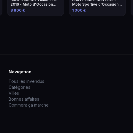
2016 - Moto d'Occasion
Moto Sportive d'Occasion à
avec Équipements
Marseille
8 800 €
1 000 €
Navigation
Tous les invendus
Catégories
Villes
Bonnes affaires
Comment ça marche