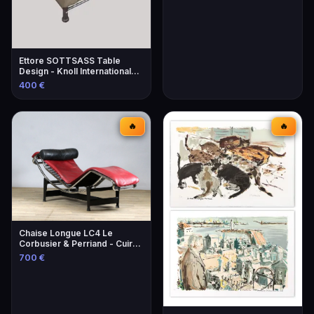
Ettore SOTTSASS Table
Design - Knoll International
Éditeur
400 €
🔥
🔥
Chaise Longue LC4 Le
Corbusier & Perriand - Cuir
Lie-de-Vin
700 €