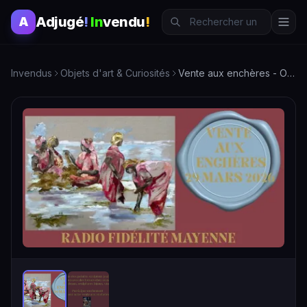
Adjugé
!
In
vendu
!
A
Invendus
Objets d'art & Curiosités
Vente aux enchères - Objets d'art & Curiosités - Laval Enchères