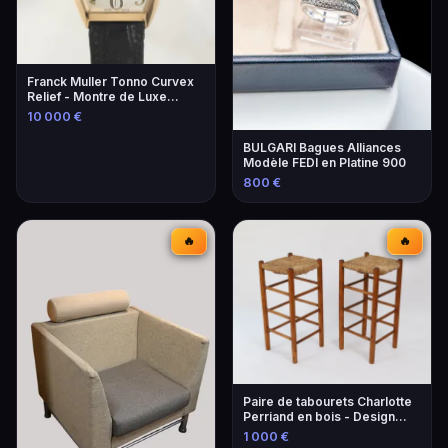
Franck Muller Tonno Curvex
Relief - Montre de Luxe
Unique
10 000 €
BULGARI Bagues Alliances
Modèle FEDI en Platine 900
800 €
🔥
🔥
Paire de tabourets Charlotte
Perriand en bois - Design
iconique
1 000 €