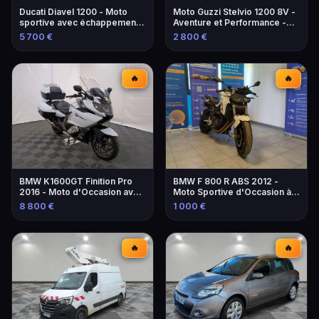
Ducati Diavel 1200 - Moto
Moto Guzzi Stelvio 1200 8V -
sportive avec échappement
Aventure et Performance -
modifié
2013
5 700 €
2 800 €
🔥
🔥
BMW K1600GT Finition Pro
BMW F 800 R ABS 2012 -
2016 - Moto d'Occasion avec
Moto Sportive d'Occasion à
Équipements
Marseille
8 800 €
1 000 €
🔥
🔥