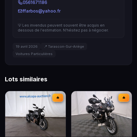
0561671186
ffarbos@yahoo.fr
💡 Les invendus peuvent souvent être acquis en
dessous de l'estimation. N'hésitez pas à négocier.
19 avril 2026
📍 Tarascon-Sur-Ariège
Voitures Particulières
Lots similaires
🔥
🔥