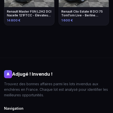
Renault Master FGN L2H2 DCI
Renault Clio Estate III DCI 75
Nacelle 121FTCC - Élévateur
TomTom Live - Berline
de 2021
familiale économique
14 800 €
1 600 €
Adjugé ! Invendu !
A
Trouvez des bonnes affaires parmi les lots invendus aux
enchères en France. Chaque lot est analysé pour identifier les
meilleures opportunités.
Navigation