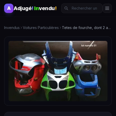
Adjugé
!
In
vendu
!
A
Invendus
Voitures Particulières
Tetes de fourche, dont 2 avec phare, diverses marques,…