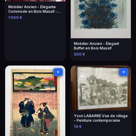
Mobilier Ancien - Élégante
Commode en Bois Massif -
Style Louis XV
1 000 €
Mobilier Ancien - Élégant
Buffet en Bois Massif
500 €
⭐
⭐
Yvon LABARRE Vue de village
- Peinture contemporaine
10 €