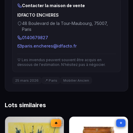
Contacter la maison de vente
IDFACTO ENCHERES
48 Boulevard de la Tour-Maubourg, 75007,
Paris
0140679827
paris.encheres@idfacto.fr
💡 Les invendus peuvent souvent être acquis en
dessous de l'estimation. N'hésitez pas à négocier.
25 mars 2026
📍 Paris
Mobilier Ancien
Lots similaires
🔥
⭐