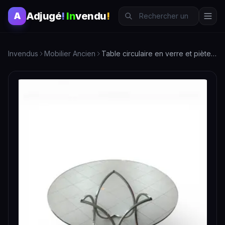
Adjugé
!
In
vendu
!
A
Invendus
Mobilier Ancien
Table circulaire en verre et piètement en métal chromé