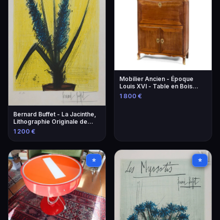
Mobilier Ancien - Époque
Louis XVI - Table en Bois
Sculpté
1 800 €
Bernard Buffet - La Jacinthe,
Lithographie Originale de
1966
1 200 €
⭐
⭐