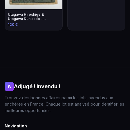
Utagawa Hiroshige &
Utagawa Kunisada -
Estampes Japonaises
120 €
Adjugé ! Invendu !
A
Trouvez des bonnes affaires parmi les lots invendus aux
enchères en France. Chaque lot est analysé pour identifier les
meilleures opportunités.
Navigation