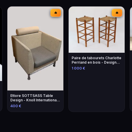
🔥
🔥
Paire de tabourets Charlotte
Perriand en bois - Design
iconique
1 000 €
Ettore SOTTSASS Table
Design - Knoll International
Éditeur
400 €