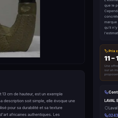
que le p
Cependa
concrète
marque c
qu'il n'
l'estimat
🏷️ Prix
11 – 
Une offr
sur un i
proposer 
Cont
t 13 cm de hauteur, est un exemple
LAVAL 
 sa description soit simple, elle évoque une
ilisé pour sa durabilité et sa texture
Laval
'art africaines authentiques. Les
0243