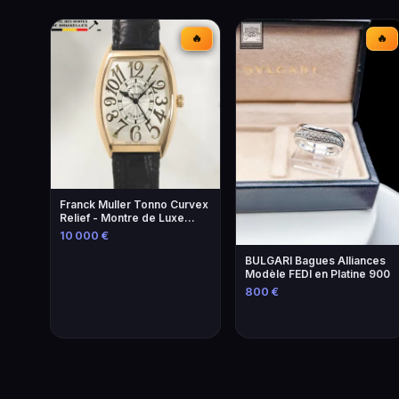
🔥
🔥
Franck Muller Tonno Curvex
Relief - Montre de Luxe
Unique
10 000 €
BULGARI Bagues Alliances
Modèle FEDI en Platine 900
800 €