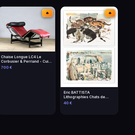
🔥
🔥
Chaise Longue LC4 Le
Corbusier & Perriand - Cuir
Lie-de-Vin
700 €
Eric BATTISTA
Lithographies Chats de
Brassens - Art
40 €
Contemporain