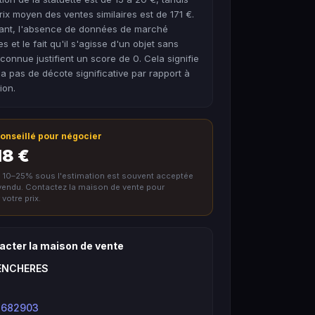
rix moyen des ventes similaires est de 171 €.
nt, l'absence de données de marché
s et le fait qu'il s'agisse d'un objet sans
onnue justifient un score de 0. Cela signifie
y a pas de décote significative par rapport à
ion.
 conseillé pour négocier
18 €
e 10–25% sous l'estimation est souvent acceptée
nvendu. Contactez la maison de vente pour
votre prix.
acter la maison de vente
ENCHERES
682903