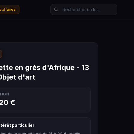
 affaires
tte en grès d'Afrique - 13
Objet d'art
TION
 20 €
térêt particulier
tion de la statuette est de 15 à 20 €, tandis