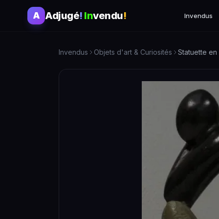
Adjugé
!
In
vendu
!
A
Invendus
Invendus
Objets d'art & Curiosités
Statuette en 