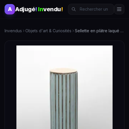
Adjugé
!
In
vendu
!
A
Invendus
Objets d'art & Curiosités
Sellette en plâtre laqué bleu et crème en forme de colonne c…