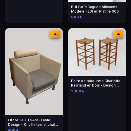
BULGARI Bagues Alliances
Modèle FEDI en Platine 900
800 €
🔥
🔥
Paire de tabourets Charlotte
Perriand en bois - Design
iconique
1 000 €
Ettore SOTTSASS Table
Design - Knoll International
Éditeur
400 €