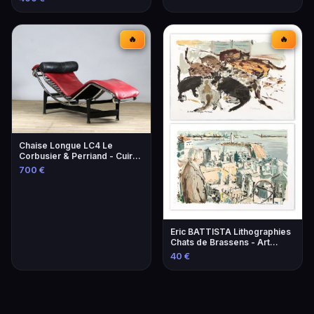
🔥
🔥
Chaise Longue LC4 Le
Corbusier & Perriand - Cuir
Lie-de-Vin
700 €
Eric BATTISTA Lithographies
Chats de Brassens - Art
Contemporain
40 €