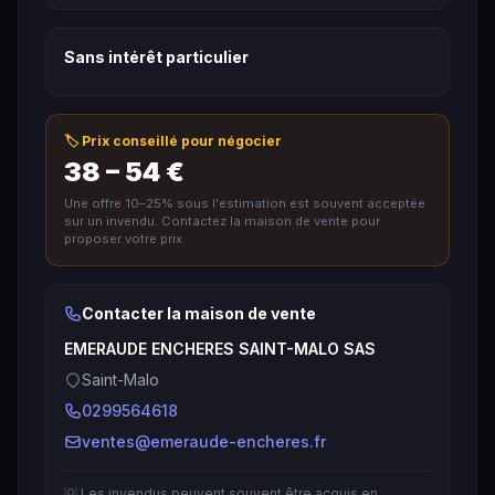
Sans intérêt particulier
🏷️ Prix conseillé pour négocier
38 – 54 €
Une offre 10–25% sous l'estimation est souvent acceptée
sur un invendu. Contactez la maison de vente pour
proposer votre prix.
Contacter la maison de vente
EMERAUDE ENCHERES SAINT-MALO SAS
Saint-Malo
0299564618
ventes@emeraude-encheres.fr
💡 Les invendus peuvent souvent être acquis en