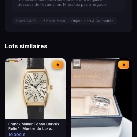
dessous de l'estimation. N'hésitez pas à négocier.
3 avril 2026
📍 Saint-Malo
Objets d'art & Curiosités
Lots similaires
🔥
🔥
Franck Muller Tonno Curvex
Relief - Montre de Luxe
Unique
10 000 €