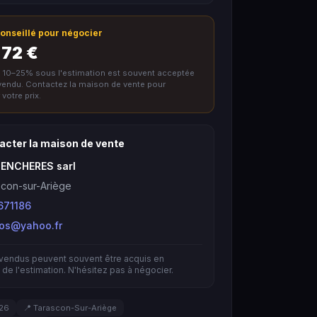
 conseillé pour négocier
 72 €
e 10–25% sous l'estimation est souvent acceptée
nvendu. Contactez la maison de vente pour
votre prix.
acter la maison de vente
 ENCHERES sarl
con-sur-Ariège
671186
bos@yahoo.fr
nvendus peuvent souvent être acquis en
de l'estimation. N'hésitez pas à négocier.
026
📍 Tarascon-Sur-Ariège