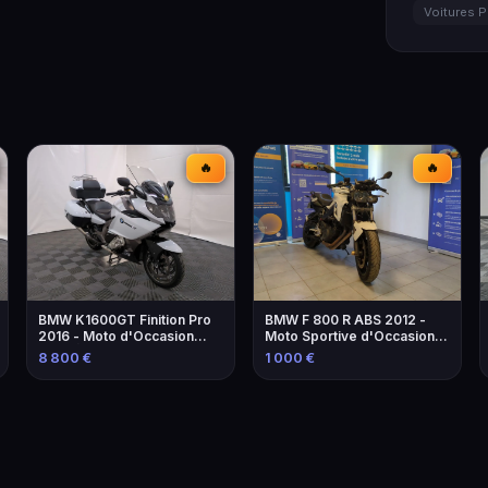
Voitures P
🔥
🔥
BMW K1600GT Finition Pro
BMW F 800 R ABS 2012 -
2016 - Moto d'Occasion
Moto Sportive d'Occasion à
avec Équipements
Marseille
8 800 €
1 000 €