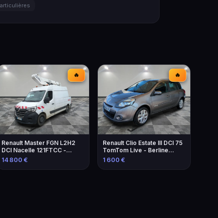
articulières
🔥
🔥
Renault Master FGN L2H2
Renault Clio Estate III DCI 75
DCI Nacelle 121FTCC -
TomTom Live - Berline
Élévateur de 2021
familiale économique
14 800 €
1 600 €