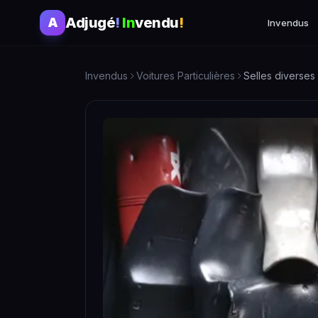
Adjugé
!
In
vendu
!
A
Invendus
Invendus
Voitures Particulières
Selles diverses