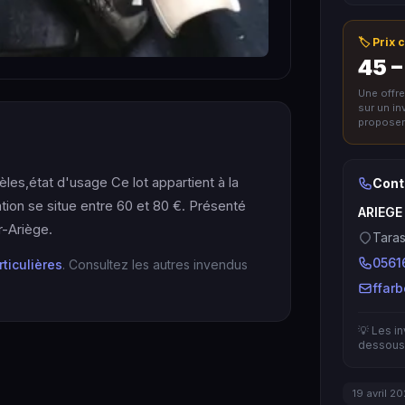
🏷️ Prix
45 –
Une offr
sur un i
proposer 
les,état d'usage Ce lot appartient à la
Cont
ation se situe entre 60 et 80 €. Présenté
ARIEGE
-Ariège.
Taras
0561
rticulières
. Consultez les autres invendus
ffar
💡 Les i
dessous 
19 avril 2