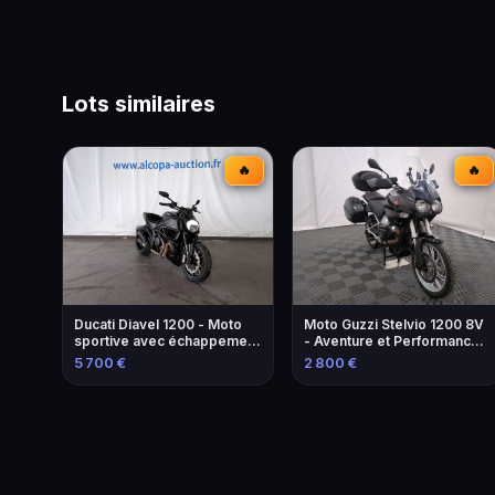
Lots similaires
🔥
🔥
Ducati Diavel 1200 - Moto
Moto Guzzi Stelvio 1200 8V
sportive avec échappement
- Aventure et Performance -
modifié
2013
5 700 €
2 800 €