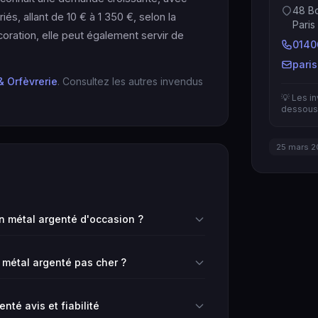
48 Bo
iés, allant de 10 € à 1 350 €, selon la
Paris
coration, elle peut également servir de
0140
pari
& Orfèvrerie
. Consultez les autres invendus
💡 Les i
dessous 
25 mars 2
 métal argenté d'occasion ?
 métal argenté pas cher ?
nté avis et fiabilité