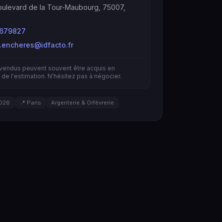
ulevard de la Tour-Maubourg, 75007,
679827
s.encheres@idfacto.fr
nvendus peuvent souvent être acquis en
de l'estimation. N'hésitez pas à négocier.
026
📍 Paris
Argenterie & Orfèvrerie