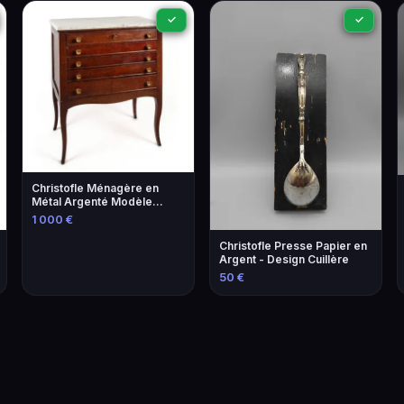
✓
✓
Christofle Ménagère en
Métal Argenté Modèle
Coquille - Élégance et
1 000 €
Tradition
Christofle Presse Papier en
Argent - Design Cuillère
50 €