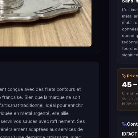
Sans in
L'estima
métal a
établi, 
données
donné q
reconnue
fourchet
signific
🏷️ Prix
45 –
nt conçue avec des filets contours et
Une offr
 française. Bien que la marque ne soit
sur un i
proposer 
rtisanat traditionnel, idéal pour enrichir
iquée en métal argenté, elle allie
e servir vos sauces avec raffinement. Ses
Cont
 généralement adaptées aux services de
IDFAC
e connaît une demande croissante, avec