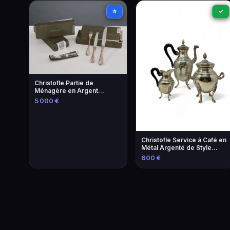
⭐
✓
Christofle Partie de
Ménagère en Argent
Sterling 925
5 000 €
Christofle Service à Café en
Métal Argenté de Style
Empire
600 €