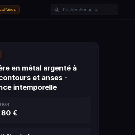
 affaires
ère en métal argenté à
 contours et anses -
nce intemporelle
TION
 80 €