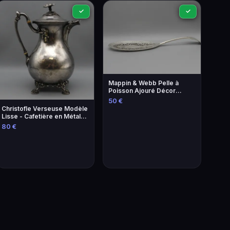
✓
✓
Mappin & Webb Pelle à
Poisson Ajouré Décor
Saumon - Argenterie
50 €
Christofle Verseuse Modèle
Lisse - Cafetière en Métal
Argenté
80 €