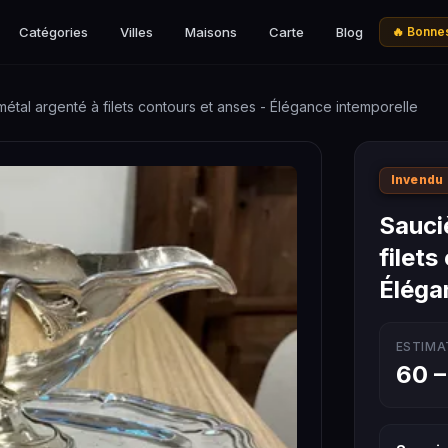
Catégories
Villes
Maisons
Carte
Blog
🔥 Bonnes
étal argenté à filets contours et anses - Élégance intemporelle
Invendu
Sauci
filets
Éléga
ESTIMA
60 –