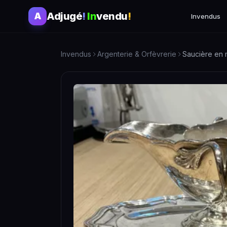
Adjugé
!
In
vendu
!
A
Invendus
Invendus
Argenterie & Orfèvrerie
Saucière en m