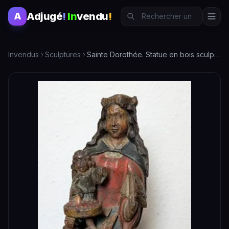
Adjugé
!
In
vendu
!
A
Invendus
Sculptures
Sainte Dorothée. Statue en bois sculpté et polychromé.