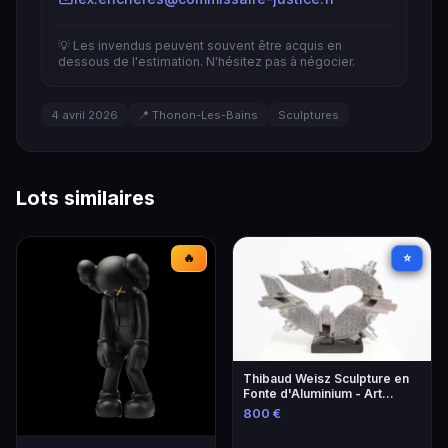
💡 Les invendus peuvent souvent être acquis en
dessous de l'estimation. N'hésitez pas à négocier.
4 avril 2026
📍 Thonon-Les-Bains
Sculptures
Lots similaires
🔥
⭐
Thibaud Weisz Sculpture en
Fonte d'Aluminium - Art
Contemporain
800 €