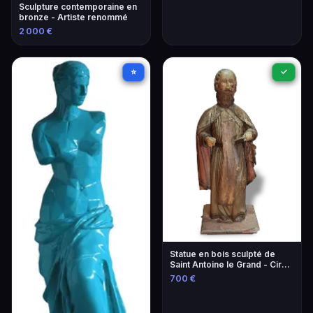
Sculpture contemporaine en
bronze - Artiste renommé
2 000 €
⭐
✓
Statue en bois sculpté de
Saint Antoine le Grand - Circa
1700 - H. 108 cm
700 €