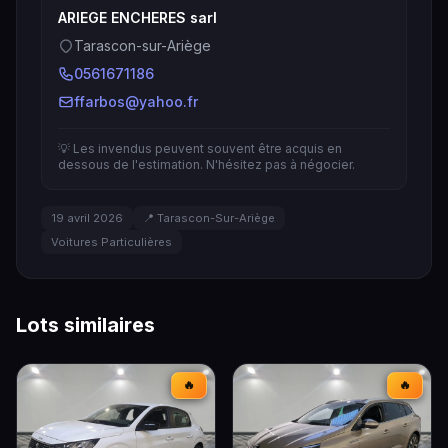
ARIEGE ENCHERES sarl
Tarascon-sur-Ariège
0561671186
ffarbos@yahoo.fr
💡 Les invendus peuvent souvent être acquis en
dessous de l'estimation. N'hésitez pas à négocier.
19 avril 2026
📍 Tarascon-Sur-Ariège
Voitures Particulières
Lots similaires
🔥
🔥