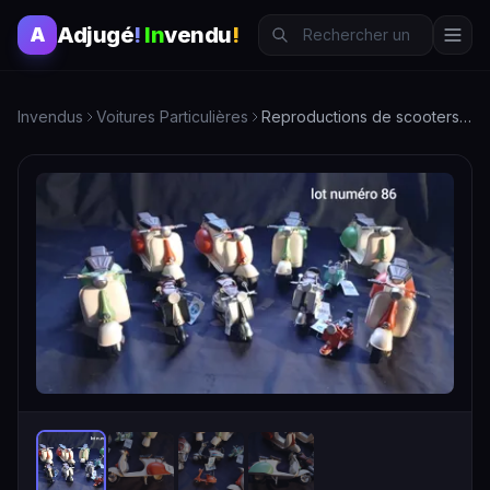
Adjugé
!
In
vendu
!
A
Invendus
Voitures Particulières
Reproductions de scooters vintage en métal, different…