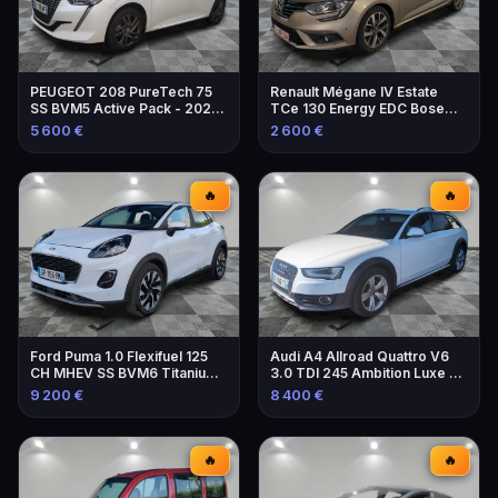
PEUGEOT 208 PureTech 75
Renault Mégane IV Estate
SS BVM5 Active Pack - 2021 -
TCe 130 Energy EDC Bose
Excellente occasion
Edition - 2016
5 600 €
2 600 €
🔥
🔥
Ford Puma 1.0 Flexifuel 125
Audi A4 Allroad Quattro V6
CH MHEV SS BVM6 Titanium -
3.0 TDI 245 Ambition Luxe S
Voiture 2023
Tronic
9 200 €
8 400 €
🔥
🔥