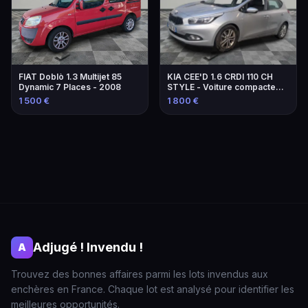
FIAT Doblò 1.3 Multijet 85
KIA CEE'D 1.6 CRDI 110 CH
Dynamic 7 Places - 2008
STYLE - Voiture compacte
fiable
1 500 €
1 800 €
Adjugé ! Invendu !
A
Trouvez des bonnes affaires parmi les lots invendus aux
enchères en France. Chaque lot est analysé pour identifier les
meilleures opportunités.