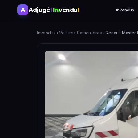
Adjugé
!
In
vendu
!
A
Invendus
Invendus
Voitures Particulières
Renault Master