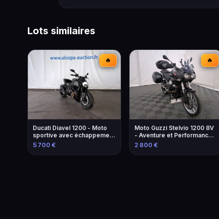
Lots similaires
🔥
🔥
Ducati Diavel 1200 - Moto
Moto Guzzi Stelvio 1200 8V
sportive avec échappement
- Aventure et Performance -
modifié
2013
5 700 €
2 800 €