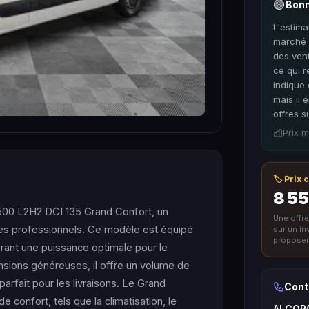
🟢
Bonn
L'estima
marché p
des vent
ce qui 
indique 
mais il 
offres s
Prix m
🏷️ Prix
8 55
500 L2H2 DCI 135 Grand Confort, un
Une offr
r les professionnels. Ce modèle est équipé
sur un i
proposer 
rant une puissance optimale pour le
sions généreuses, il offre un volume de
arfait pour les livraisons. Le Grand
Cont
 confort, tels que la climatisation, le
ALCOP