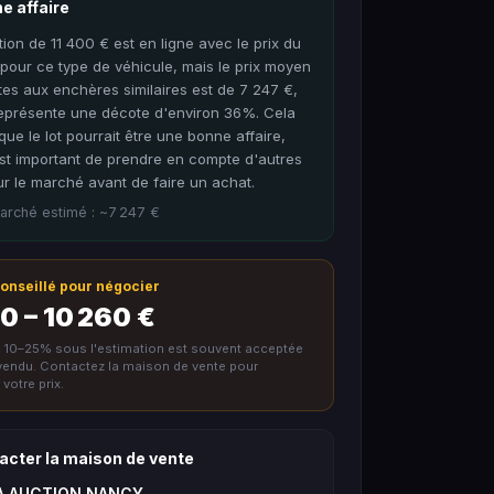
e affaire
tion de 11 400 € est en ligne avec le prix du
our ce type de véhicule, mais le prix moyen
es aux enchères similaires est de 7 247 €,
représente une décote d'environ 36%. Cela
que le lot pourrait être une bonne affaire,
est important de prendre en compte d'autres
ur le marché avant de faire un achat.
arché estimé : ~7 247 €
 conseillé pour négocier
0 – 10 260 €
e 10–25% sous l'estimation est souvent acceptée
nvendu. Contactez la maison de vente pour
votre prix.
acter la maison de vente
A AUCTION NANCY