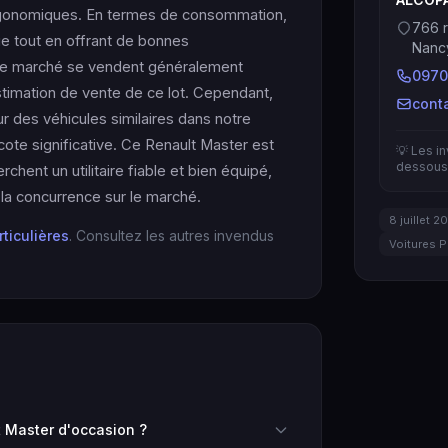
rgonomiques. En termes de consommation,
766 r
e tout en offrant de bonnes
Nanc
 le marché se vendent généralement
0970
stimation de vente de ce lot. Cependant,
cont
 des véhicules similaires dans notre
ote significative. Ce Renault Master est
💡 Les i
dessous 
chent un utilitaire fiable et bien équipé,
 la concurrence sur le marché.
8 juillet 2
rticulières
. Consultez les autres invendus
Voitures P
 Master d'occasion ?