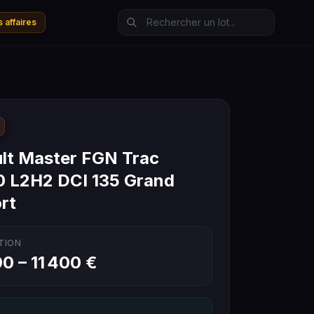
 affaires
lt Master FGN Trac
 L2H2 DCI 135 Grand
rt
TION
00 – 11 400 €