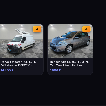
🔥
🔥
Renault Master FGN L2H2
Renault Clio Estate III DCI 75
DCI Nacelle 121FTCC -
TomTom Live - Berline
Élévateur de 2021
familiale économique
14 800 €
1 600 €