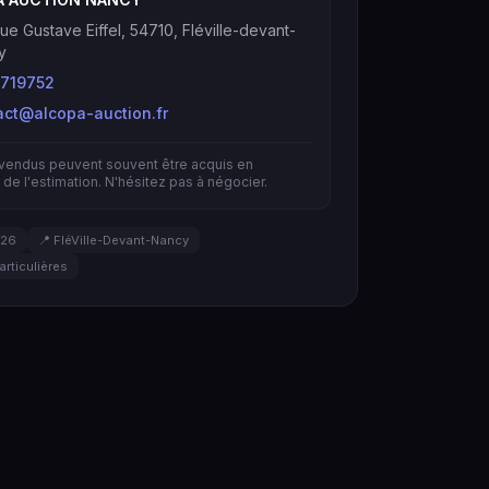
ue Gustave Eiffel, 54710, Fléville-devant-
y
719752
act@alcopa-auction.fr
nvendus peuvent souvent être acquis en
de l'estimation. N'hésitez pas à négocier.
026
📍 FléVille-Devant-Nancy
articulières