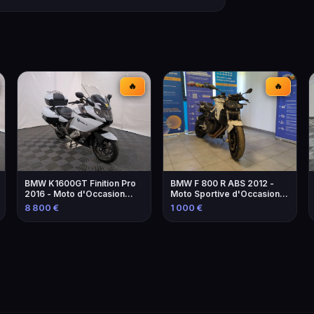
🔥
🔥
BMW K1600GT Finition Pro
BMW F 800 R ABS 2012 -
2016 - Moto d'Occasion
Moto Sportive d'Occasion à
avec Équipements
Marseille
8 800 €
1 000 €