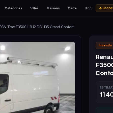
Catégories
Villes
Maisons
Carte
Blog
🔥 Bonnes
 FGN Trac F3500 L2H2 DCI 135 Grand Confort
Invendu
Renau
F3500
Confo
ESTIMA
11 4