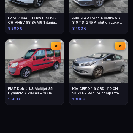
Ford Puma 1.0 Flexifuel 125
Audi A4 Allroad Quattro V6
CH MHEV SS BVM6 Titanium -
3.0 TDI 245 Ambition Luxe S
Voiture 2023
Tronic
9 200 €
8 400 €
🔥
🔥
FIAT Doblò 1.3 Multijet 85
KIA CEE'D 1.6 CRDI 110 CH
Dynamic 7 Places - 2008
STYLE - Voiture compacte
fiable
1 500 €
1 800 €