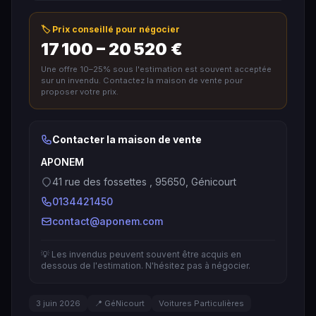
🏷️ Prix conseillé pour négocier
17 100 – 20 520 €
Une offre 10–25% sous l'estimation est souvent acceptée
sur un invendu. Contactez la maison de vente pour
proposer votre prix.
Contacter la maison de vente
APONEM
41 rue des fossettes , 95650, Génicourt
0134421450
contact@aponem.com
💡 Les invendus peuvent souvent être acquis en
dessous de l'estimation. N'hésitez pas à négocier.
3 juin 2026
📍 GéNicourt
Voitures Particulières