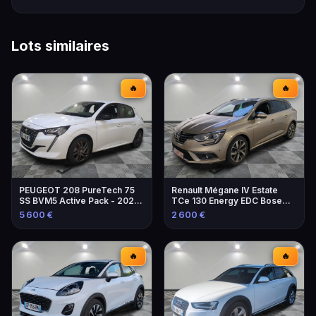
Lots similaires
🔥
🔥
PEUGEOT 208 PureTech 75
Renault Mégane IV Estate
SS BVM5 Active Pack - 2021 -
TCe 130 Energy EDC Bose
Excellente occasion
Edition - 2016
5 600 €
2 600 €
🔥
🔥