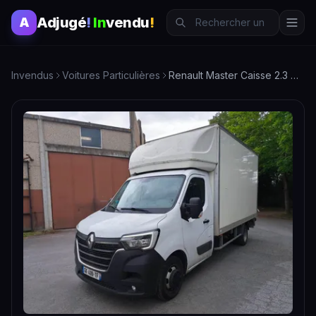
Adjugé
!
In
vendu
!
A
Invendus
Voitures Particulières
Renault Master Caisse 2.3 DCI 160 CH avec Hayon - Fourgon Utilitaire