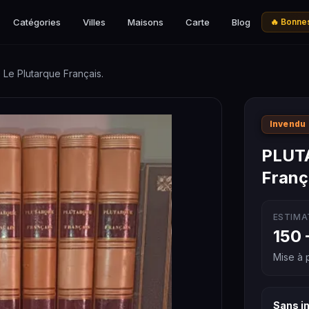
Catégories
Villes
Maisons
Carte
Blog
🔥 Bonnes
Le Plutarque Français.
Invendu
PLUTA
Franç
ESTIMA
150 
Mise à p
Sans in