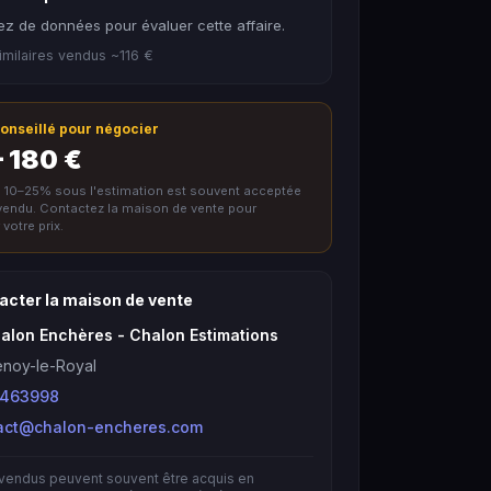
z de données pour évaluer cette affaire.
imilaires vendus ~116 €
 conseillé pour négocier
– 180 €
e 10–25% sous l'estimation est souvent acceptée
nvendu. Contactez la maison de vente pour
votre prix.
acter la maison de vente
alon Enchères - Chalon Estimations
enoy-le-Royal
463998
act@chalon-encheres.com
nvendus peuvent souvent être acquis en