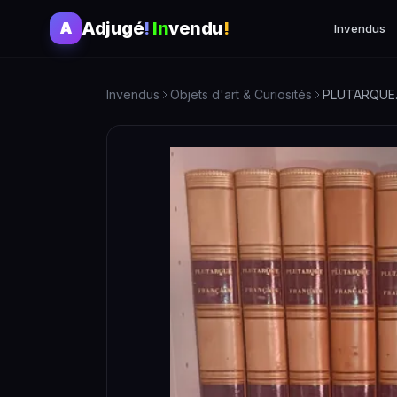
Adjugé
!
In
vendu
!
A
Invendus
Invendus
Objets d'art & Curiosités
PLUTARQUE. 