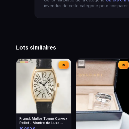
invendus de cette catégorie pour comparer l
Lots similaires
🔥
🔥
Franck Muller Tonno Curvex
Relief - Montre de Luxe
Unique
10 000 €