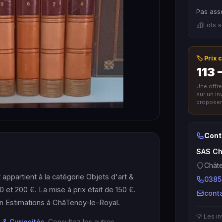
Pas asse
Lots s
🏷️ Prix
113 
Une offr
sur un i
proposer 
Cont
SAS Ch
Chât
ppartient à la catégorie Objets d'art &
0385
0 et 200 €. La mise à prix était de 150 €.
cont
n Estimations à ChâTenoy-le-Royal.
💡 Les i
t & Curiosités
. Consultez les autres