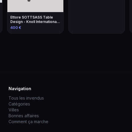
Ettore SOTTSASS Table
Design - Knoll International
Éditeur
400 €
Navigation
Tous les invendus
Catégories
Villes
Bonnes affaires
Comment ça marche