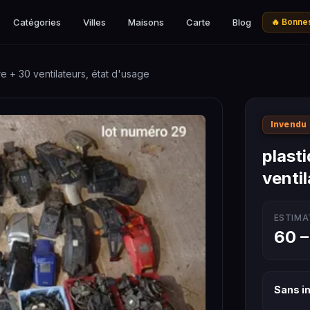
Catégories
Villes
Maisons
Carte
Blog
🔥 Bonnes
re + 30 ventilateurs, état d'usage
Invendu
plasti
venti
ESTIMA
60 –
Sans in