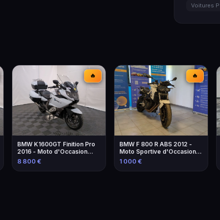
Voitures P
🔥
🔥
BMW K1600GT Finition Pro
BMW F 800 R ABS 2012 -
2016 - Moto d'Occasion
Moto Sportive d'Occasion à
avec Équipements
Marseille
8 800 €
1 000 €