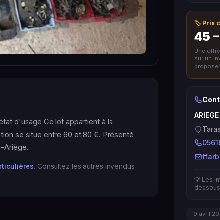
🏷️ Prix
45 –
Une offr
sur un i
proposer 
Cont
ARIEGE
 état d'usage Ce lot appartient à la
Taras
ation se situe entre 60 et 80 €. Présenté
0561
-Ariège.
ffar
rticulières
. Consultez les autres invendus
💡 Les i
dessous 
19 avril 2