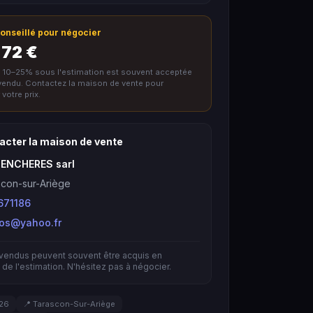
 conseillé pour négocier
 72 €
e 10–25% sous l'estimation est souvent acceptée
nvendu. Contactez la maison de vente pour
votre prix.
acter la maison de vente
 ENCHERES sarl
con-sur-Ariège
671186
bos@yahoo.fr
nvendus peuvent souvent être acquis en
de l'estimation. N'hésitez pas à négocier.
026
📍 Tarascon-Sur-Ariège