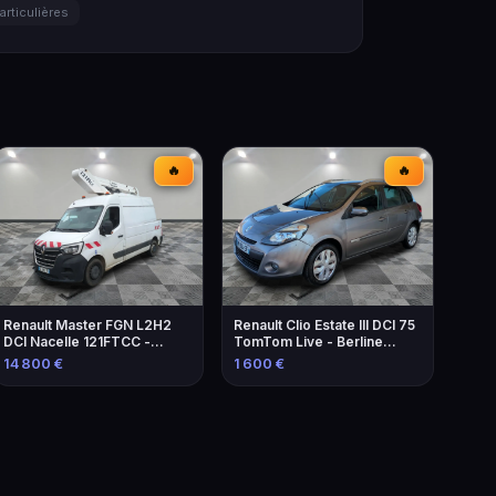
articulières
🔥
🔥
Renault Master FGN L2H2
Renault Clio Estate III DCI 75
DCI Nacelle 121FTCC -
TomTom Live - Berline
Élévateur de 2021
familiale économique
14 800 €
1 600 €