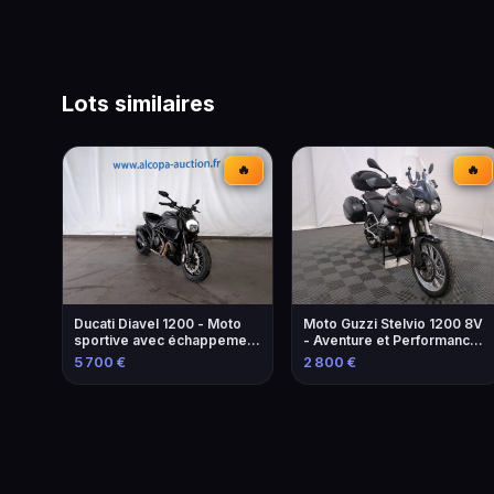
Lots similaires
🔥
🔥
Ducati Diavel 1200 - Moto
Moto Guzzi Stelvio 1200 8V
sportive avec échappement
- Aventure et Performance -
modifié
2013
5 700 €
2 800 €