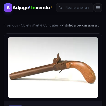
Adjugé
!
In
vendu
!
A
Invendus
Objets d'art & Curiosités
Pistolet à percussion à canon double juxtaposé.