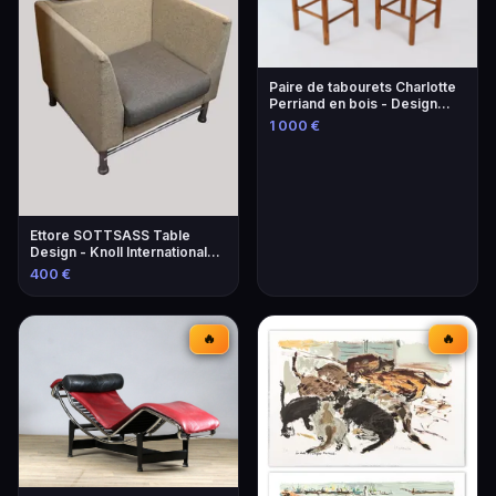
Paire de tabourets Charlotte
Perriand en bois - Design
iconique
1 000 €
Ettore SOTTSASS Table
Design - Knoll International
Éditeur
400 €
🔥
🔥