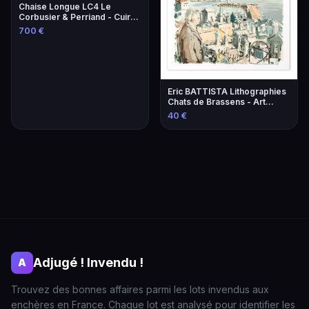
Chaise Longue LC4 Le
Corbusier & Perriand - Cuir
Lie-de-Vin
700 €
Eric BATTISTA Lithographies
Chats de Brassens - Art
Contemporain
40 €
Adjugé ! Invendu !
A
Trouvez des bonnes affaires parmi les lots invendus aux
enchères en France. Chaque lot est analysé pour identifier les