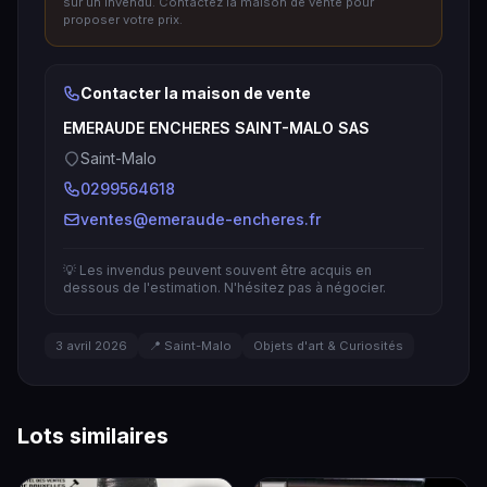
sur un invendu. Contactez la maison de vente pour
proposer votre prix.
Contacter la maison de vente
EMERAUDE ENCHERES SAINT-MALO SAS
Saint-Malo
0299564618
ventes@emeraude-encheres.fr
💡 Les invendus peuvent souvent être acquis en
dessous de l'estimation. N'hésitez pas à négocier.
3 avril 2026
📍 Saint-Malo
Objets d'art & Curiosités
Lots similaires