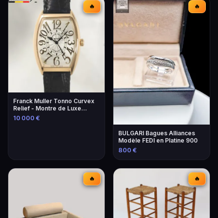
🔥
🔥
Franck Muller Tonno Curvex
Relief - Montre de Luxe
Unique
10 000 €
BULGARI Bagues Alliances
Modèle FEDI en Platine 900
800 €
🔥
🔥