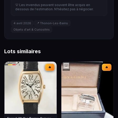
💡 Les invendus peuvent souvent être acquis en
dessous de l'estimation. N'hésitez pas à négocier.
4 avril 2026
📍 Thonon-Les-Bains
Objets d'art & Curiosités
Lots similaires
🔥
🔥