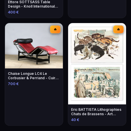
Ettore SOTTSASS Table
Design - Knoll International
Éditeur
400 €
🔥
🔥
Chaise Longue LC4 Le
Corbusier & Perriand - Cuir
Lie-de-Vin
700 €
Eric BATTISTA Lithographies
Chats de Brassens - Art
Contemporain
40 €