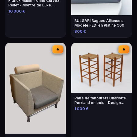
Franck Muller Tonno Curvex
Relief - Montre de Luxe
Unique
10 000 €
BULGARI Bagues Alliances
Modèle FEDI en Platine 900
800 €
🔥
🔥
Paire de tabourets Charlotte
Perriand en bois - Design
iconique
1 000 €