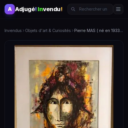
Adjugé
!
In
vendu
!
A
Invendus
Objets d'art & Curiosités
Pierre MAS ( né en 1933) - Arlequin.