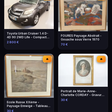
Toyota Urban Cruiser 1.4 D-
FOURES Paysage Abstrait -
4D 90 2WD Life - Compacte
Gouache sous Verre 1970
et Économique
2 800 €
70 €
🔥
🔥
Portrait de Marie-Anne-
Charlotte CORDAY - Gravure
historique
30 €
Ecole Russe XXème -
Paysage Enneigé - Tableau
Original
30 €