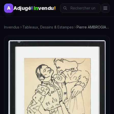
Adjugé
!
In
vendu
!
A
Invendus
Tableaux, Dessins & Estampes
Pierre AMBROGIANI Toréador et taureau - Feutre sur papier