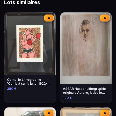
Lots similaires
🔥
🔥
Corneille Lithographie
'Combat sur la lune' 1922-
2010
350 €
ASSAR Nasser Lithographie
originale Aurore, Isabelle
1979
120 €
🔥
🔥