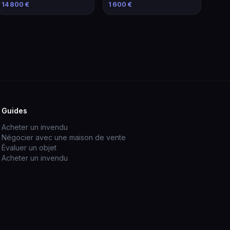
Élévateur de 2021
familiale économique
14 800 €
1 600 €
Guides
Acheter un invendu
Négocier avec une maison de vente
Évaluer un objet
Acheter un invendu