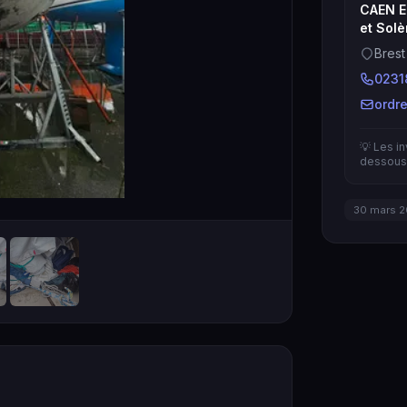
CAEN E
et Solè
Brest
0231
ordr
💡 Les i
dessous 
30 mars 