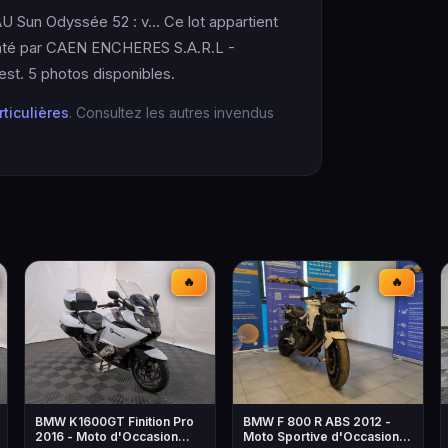
U Sun Odyssée 52 : v… Ce lot appartient
ésenté par CAEN ENCHERES S.A.R.L -
st. 5 photos disponibles.
rticulières
. Consultez les autres invendus
🔥
🔥
BMW K1600GT Finition Pro
BMW F 800 R ABS 2012 -
2016 - Moto d'Occasion
Moto Sportive d'Occasion à