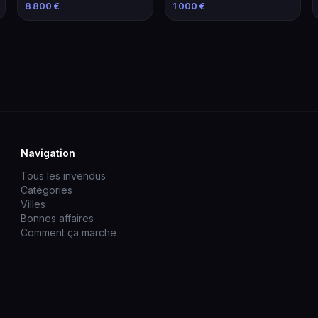
avec Équipements
Marseille
8 800 €
1 000 €
Navigation
Tous les invendus
Catégories
Villes
Bonnes affaires
Comment ça marche