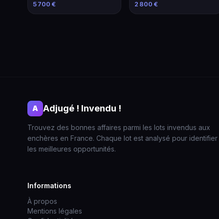
modifié
2013
5 700 €
2 800 €
Adjugé ! Invendu !
A
Trouvez des bonnes affaires parmi les lots invendus aux
enchères en France. Chaque lot est analysé pour identifier
les meilleures opportunités.
Informations
À propos
Mentions légales