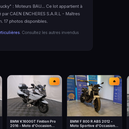
ucky" : Moteurs BAU… Ce lot appartient à
enté par CAEN ENCHERES S.A.R.L - Maîtres
. 17 photos disponibles.
rticulières
. Consultez les autres invendus
🔥
🔥
BMW K1600GT Finition Pro
BMW F 800 R ABS 2012 -
2016 - Moto d'Occasion
Moto Sportive d'Occasion à