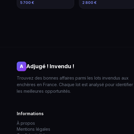
modifié
2013
5 700 €
2 800 €
Adjugé ! Invendu !
A
Trouvez des bonnes affaires parmi les lots invendus aux
enchères en France. Chaque lot est analysé pour identifier
les meilleures opportunités.
Informations
À propos
Mentions légales