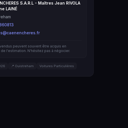
NCHERES S.A.R.L - Maîtres Jean RIVOLA
ne LAINÉ
treham
860813
es@caenencheres.fr
nvendus peuvent souvent être acquis en
de l'estimation. N'hésitez pas à négocier.
026
📍 Ouistreham
Voitures Particulières