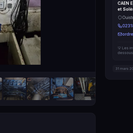
CAEN E
et Solè
Ouis
0231
ordr
💡 Les i
dessous 
31 mars 2