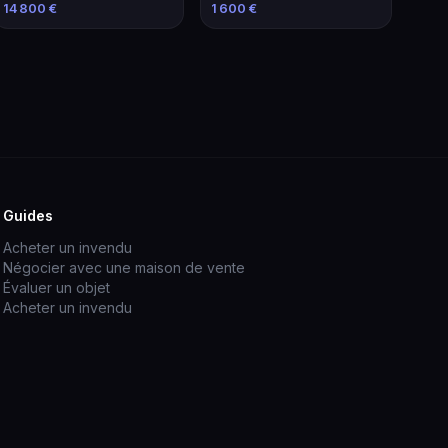
Élévateur de 2021
familiale économique
14 800 €
1 600 €
Guides
Acheter un invendu
Négocier avec une maison de vente
Évaluer un objet
Acheter un invendu