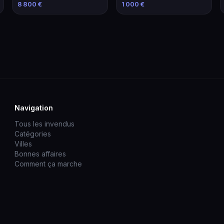
avec Équipements
Marseille
8 800 €
1 000 €
Navigation
Tous les invendus
Catégories
Villes
Bonnes affaires
Comment ça marche