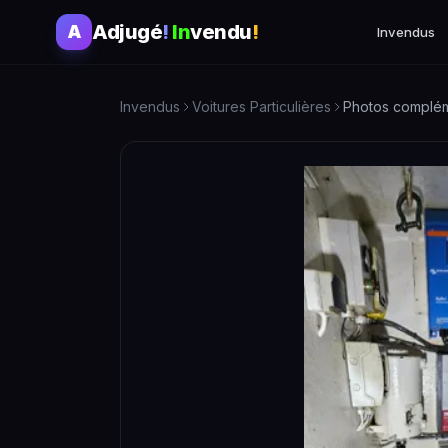
Adjugé
!
In
vendu
!
A
Invendus
Invendus
Voitures Particulières
Photos complém